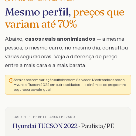
Mesmo perfil,
preços que
variam até
70
%
Abaixo,
casos reais anonimizados
— a mesma
pessoa, o mesmo carro, no mesmo dia, consultou
várias seguradoras. Veja a diferença de preço
entre a mais cara e a mais barata:
Sem casos com variação suficiente em Salvador. Mostrando casos do
Hyundai Tucson 2022 em outras cidades — a dinâmica de preço entre
seguradoras vale igual.
CASO
1
· PERFIL ANONIMIZADO
Hyundai
TUCSON
2022
·
Paulista
/
PE