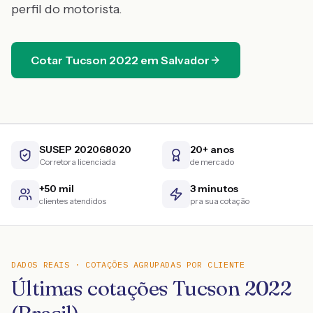
perfil do motorista.
Cotar
Tucson
2022
em
Salvador
SUSEP 202068020
20+ anos
Corretora licenciada
de mercado
+50 mil
3 minutos
clientes atendidos
pra sua cotação
DADOS REAIS · COTAÇÕES AGRUPADAS POR CLIENTE
Últimas cotações Tucson 2022