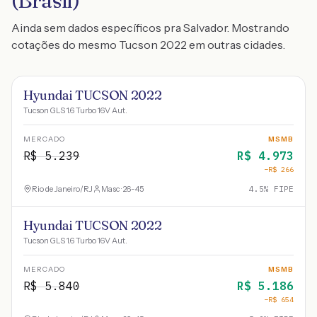
(Brasil)
Ainda sem dados específicos pra Salvador. Mostrando
cotações do mesmo Tucson 2022 em outras cidades.
Hyundai TUCSON 2022
Tucson GLS 1.6 Turbo 16V Aut.
MERCADO
MSMB
R$
5.239
R$
4.973
−R$
266
Rio de Janeiro
/
RJ
Masc · 26-45
4.5
% FIPE
Hyundai TUCSON 2022
Tucson GLS 1.6 Turbo 16V Aut.
MERCADO
MSMB
R$
5.840
R$
5.186
−R$
654