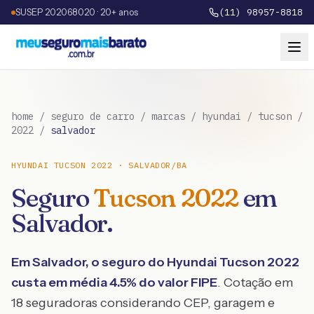
SUSEP 202068020 · 20+ anos
(11) 98957-8818
home
/
seguro de carro
/
marcas
/
hyundai
/
tucson
/
2022
/
salvador
HYUNDAI
TUCSON
2022
·
SALVADOR
/
BA
Seguro
Tucson
2022
em
Salvador
.
Em
Salvador
, o seguro do
Hyundai
Tucson
2022
custa em média
4.5
% do valor FIPE
. Cotação em
18 seguradoras considerando CEP, garagem e