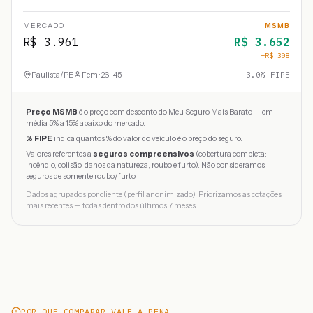
MERCADO
MSMB
R$
3.961
R$
3.652
−R$
308
Paulista
/
PE
Fem · 26-45
3.0
% FIPE
Preço MSMB
é o preço com desconto do Meu Seguro Mais Barato — em
média 5% a 15% abaixo do mercado.
% FIPE
indica quantos % do valor do veículo é o preço do seguro.
Valores referentes a
seguros compreensivos
(cobertura completa:
incêndio, colisão, danos da natureza, roubo e furto). Não consideramos
seguros de somente roubo/furto.
Dados agrupados por cliente (perfil anonimizado). Priorizamos as cotações
mais recentes — todas dentro dos últimos 7 meses.
POR QUE COMPARAR VALE A PENA