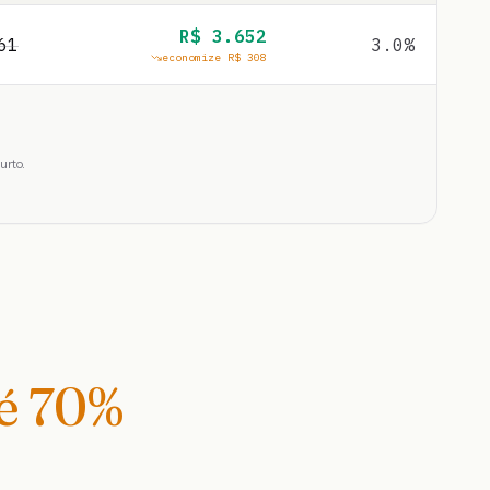
R$
3.652
61
3.0
%
economize R$
308
urto.
té
70
%