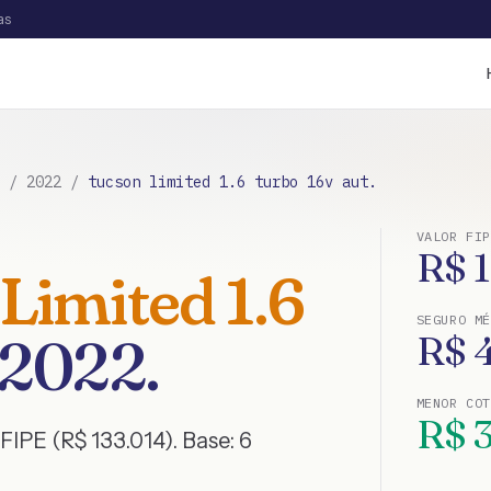
as
/
2022
/
tucson limited 1.6 turbo 16v aut.
VALOR FIP
R$
Limited 1.6
SEGURO MÉ
2022
.
R$
MENOR CO
R$
FIPE (R$ 133.014)
. Base:
6