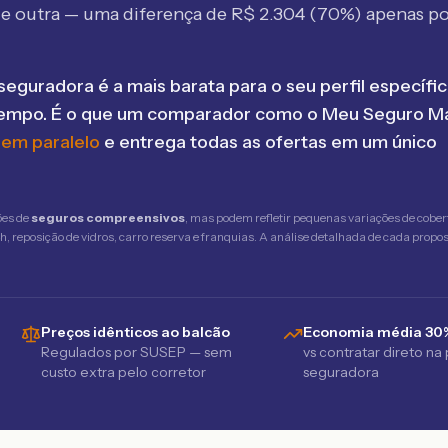
e outra — uma diferença de R$
2.304
(
70
%) apenas po
seguradora é a mais barata para o seu perfil específic
tempo. É o que um comparador como o Meu Seguro Ma
 em paralelo
e entrega todas as ofertas em um único
ões de
seguros compreensivos
, mas podem refletir pequenas variações de cober
 reposição de vidros, carro reserva e franquias. A análise detalhada de cada propost
Preços idênticos ao balcão
Economia média 30
Regulados por SUSEP — sem
vs contratar direto na
custo extra pelo corretor
seguradora