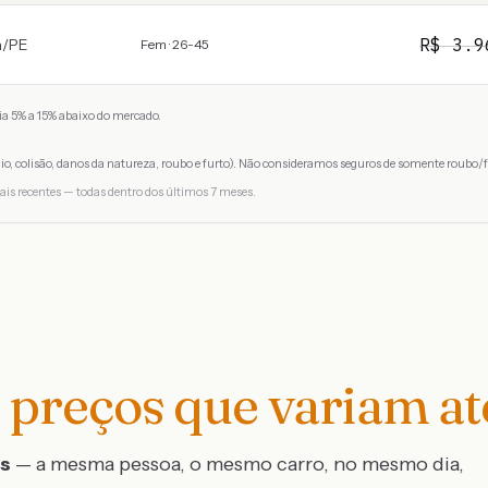
R$
3.9
a
/
PE
Fem · 26-45
a 5% a 15% abaixo do mercado.
io, colisão, danos da natureza, roubo e furto). Não consideramos seguros de somente roubo/f
ais recentes — todas dentro dos últimos 7 meses.
preços que variam a
os
— a mesma pessoa, o mesmo carro, no mesmo dia,