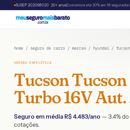
SUSEP 202068020 · 20+ anos
Economize até 30% em 18 segurador
home
/
seguro de carro
/
marcas
/
hyundai
/
tucson
VERSÃO ESPECÍFICA
Tucson
Tucson 
Turbo 16V Aut.
Seguro em média R$
4.483
/ano
— 3.4% do 
cotações.