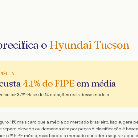
recifica o
Hyundai Tucson
 MÉDIA
 custa
4.1
% do FIPE
em média
veículos:
3.7
% · Base de
14
cotações reais desse modelo.
o 11% mais caro que a média do mercado brasileiro. Isso sugere perfi
de reparo elevado ou demanda alta por peças.
A classificação é bas
 o % FIPE médio, mais barato o mercado considera segurar aquel