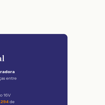
al
uradora
ças entre
bo 16V
.294
de