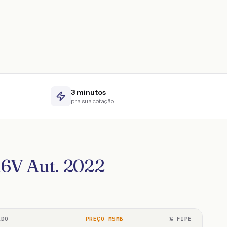
3 minutos
pra sua cotação
16V Aut. 2022
ADO
PREÇO MSMB
% FIPE