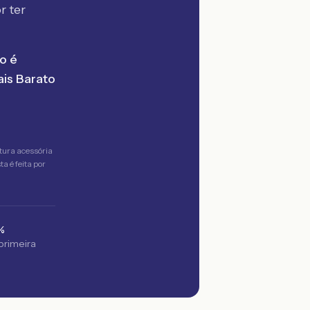
r ter
o é
is Barato
tura acessória
a é feita por
%
 primeira