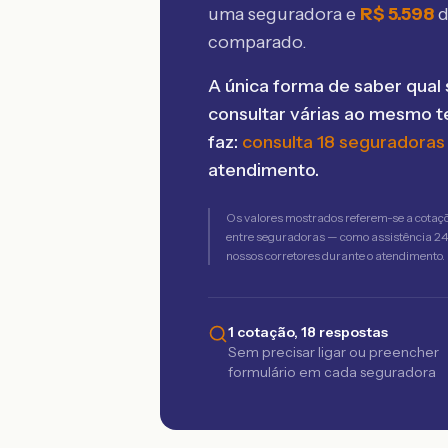
uma seguradora e
R$
5.598
d
comparado.
A única forma de saber qual 
consultar várias ao mesmo 
faz:
consulta 18 seguradoras
atendimento.
Os valores mostrados referem-se a cotaç
entre seguradoras — como assistência 24h,
nossos corretores durante o atendimento.
1 cotação, 18 respostas
Sem precisar ligar ou preencher
formulário em cada seguradora