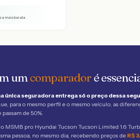
s a mais barata
 em um
comparador
é essenci
a única seguradora entrega só o preço dessa seg
ue, para o mesmo perfil e o mesmo veículo, as diferen
e passam de 50%.
elo MSMB
pro Hyundai Tucson Tucson Limited 1.6 Tur
esma pessoa, no mesmo dia, recebendo preços de
R$
3