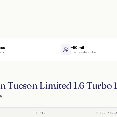
nos
+50 mil
cado
clientes atendidos
n Tucson Limited 1.6 Turbo 
a
PERFIL
PREÇO MERC