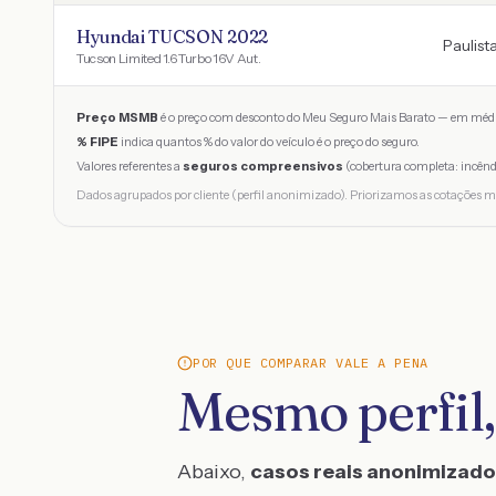
Hyundai TUCSON 2022
Paulist
Tucson Limited 1.6 Turbo 16V Aut.
Preço MSMB
é o preço com desconto do Meu Seguro Mais Barato — em médi
% FIPE
indica quantos % do valor do veículo é o preço do seguro.
Valores referentes a
seguros compreensivos
(cobertura completa: incênd
Dados agrupados por cliente (perfil anonimizado). Priorizamos as cotações m
POR QUE COMPARAR VALE A PENA
Mesmo perfil,
Abaixo,
casos reais anonimizad