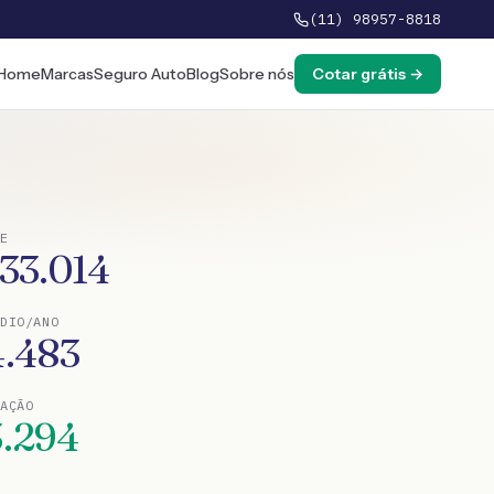
(11) 98957-8818
Home
Marcas
Seguro Auto
Blog
Sobre nós
Cotar grátis →
E
133.014
DIO/ANO
4.483
TAÇÃO
3.294