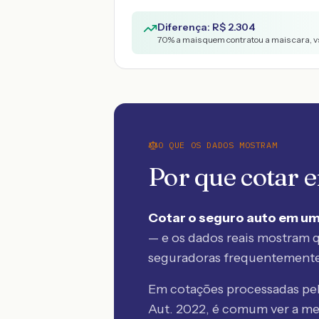
Diferença: R$
2.304
70
% a mais quem contratou a mais cara, v
O QUE OS DADOS MOSTRAM
Por que cotar
Cotar o seguro auto em um
— e os dados reais mostram q
seguradoras frequentement
Em cotações processadas p
Aut. 2022
, é comum ver a m