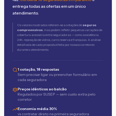
entrega todas as ofertas em um único
atendimento.
Os valores mostrados referem-se a cotações de
seguros
compreensivos
, mas podem refletir pequenas variações de
cobertura acessória entre seguradoras — como assistência
24h, reposição de vidros, carro reserva e franquias. A análise
detalhada de cada proposta é feita por nossos corretores
durante o atendimento.
1 cotação, 18 respostas
Sem precisar ligar ou preencher formulário em
cada seguradora
Preços idênticos ao balcão
Regulados por SUSEP — sem custo extra pelo
corretor
Economia média 30%
vs contratar direto na primeira seguradora