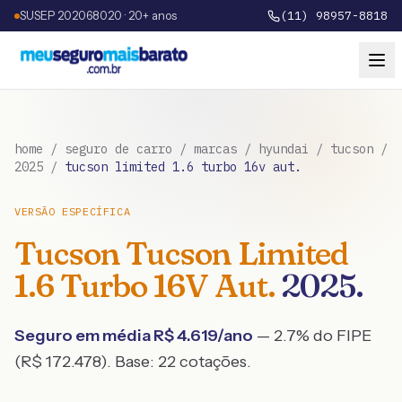
SUSEP 202068020 · 20+ anos
(11) 98957-8818
home
/
seguro de carro
/
marcas
/
hyundai
/
tucson
/
2025
/
tucson limited 1.6 turbo 16v aut.
VERSÃO ESPECÍFICA
Tucson
Tucson Limited
1.6 Turbo 16V Aut.
2025
.
Seguro em média R$
4.619
/ano
— 2.7% do FIPE
(R$ 172.478)
. Base:
22
cotações.