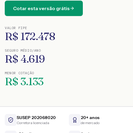
Cotar esta versão grátis
VALOR FIPE
R$
172.478
SEGURO MÉDIO/ANO
R$
4.619
MENOR COTAÇÃO
R$
3.133
SUSEP 202068020
20+ anos
Corretora licenciada
de mercado