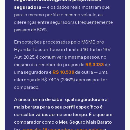
seguradora
— e os dados reais mostram que,
para o mesmo perfil e o mesmo veículo, as
diferenças entre seguradoras frequentemente
passam de 50%.
Em cotações processadas pelo MSMB
pro
Hyundai Tucson Tucson Limited 1.6 Turbo 16V
Aut. 2025
, é comum ver a mesma pessoa, no
mesmo dia, recebendo preços de
R$
3.133
de
uma seguradora e
R$
10.538
de outra — uma
diferença de R$
7.405
(
236
%) apenas por ter
comparado.
A única forma de saber qual seguradora é a
mais barata para o seu perfil específico é
consultar várias ao mesmo tempo. É o que um
comparador como o Meu Seguro Mais Barato
faz:
consulta 18 seguradoras em paralelo
e