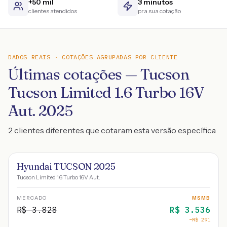
+50 mil
3 minutos
clientes atendidos
pra sua cotação
DADOS REAIS · COTAÇÕES AGRUPADAS POR CLIENTE
Últimas cotações — Tucson
Tucson Limited 1.6 Turbo 16V
Aut. 2025
2 clientes diferentes que cotaram esta versão específica
Hyundai TUCSON 2025
Tucson Limited 1.6 Turbo 16V Aut.
MERCADO
MSMB
R$
3.828
R$
3.536
−R$
291