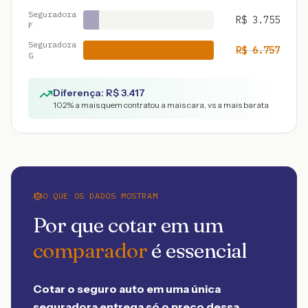
Seguradora
R$
3.755
F
Seguradora
R$
6.757
G
Diferença: R$
3.417
102
% a mais quem contratou a mais cara, vs a mais barata
O QUE OS DADOS MOSTRAM
Por que cotar em um
comparador
é essencial
Cotar o seguro auto em uma única
seguradora entrega só o preço dessa