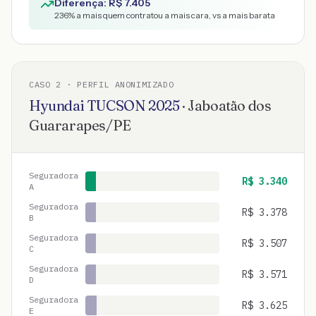
Diferença: R$
7.405
236
% a mais quem contratou a mais cara, vs a mais barata
CASO
2
· PERFIL ANONIMIZADO
Hyundai
TUCSON
2025
·
Jaboatão dos
Guararapes
/
PE
Seguradora
R$
3.340
A
Seguradora
R$
3.378
B
Seguradora
R$
3.507
C
Seguradora
R$
3.571
D
Seguradora
R$
3.625
E