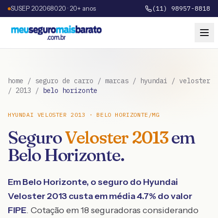
SUSEP 202068020 · 20+ anos
(11) 98957-8818
home
/
seguro de carro
/
marcas
/
hyundai
/
veloster
/
2013
/
belo horizonte
HYUNDAI
VELOSTER
2013
·
BELO HORIZONTE
/
MG
Seguro
Veloster
2013
em
Belo Horizonte
.
Em
Belo Horizonte
, o seguro do
Hyundai
Veloster
2013
custa em média
4.7
% do valor
FIPE
. Cotação em 18 seguradoras considerando