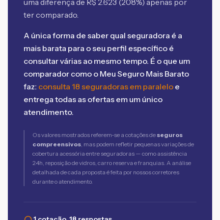
uma diferença de R$
2.623
(
208
%) apenas por
ter comparado.
A única forma de saber qual seguradora é a
mais barata para o seu perfil específico é
consultar várias ao mesmo tempo. É o que um
comparador como o Meu Seguro Mais Barato
faz:
consulta 18 seguradoras em paralelo
e
entrega todas as ofertas em um único
atendimento.
Os valores mostrados referem-se a cotações de
seguros
compreensivos
, mas podem refletir pequenas variações de
cobertura acessória entre seguradoras — como assistência
24h, reposição de vidros, carro reserva e franquias. A análise
detalhada de cada proposta é feita por nossos corretores
durante o atendimento.
1 cotação, 18 respostas