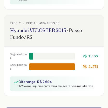
CASO
2
· PERFIL ANONIMIZADO
Hyundai
VELOSTER
2013
·
Passo
Fundo
/
RS
Seguradora
R$
1.577
A
Seguradora
R$
4.271
B
Diferença: R$
2.694
171
% a mais quem contratou a mais cara, vs a mais barata