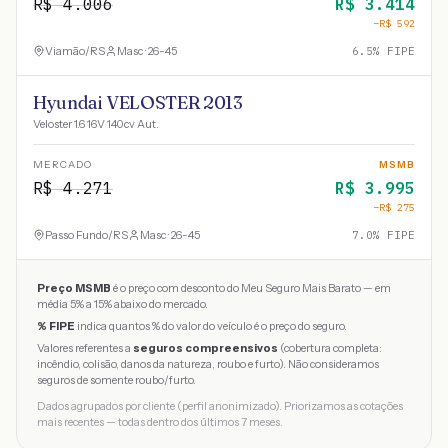
R$
4.006
R$
3.414
−R$
592
Viamão
/
RS
Masc · 26-45
6.5
% FIPE
Hyundai VELOSTER 2013
Veloster 1.6 16V 140cv Aut.
MERCADO
MSMB
R$
4.271
R$
3.995
−R$
275
Passo Fundo
/
RS
Masc · 26-45
7.0
% FIPE
Preço MSMB
é o preço com desconto do Meu Seguro Mais Barato — em
média 5% a 15% abaixo do mercado.
% FIPE
indica quantos % do valor do veículo é o preço do seguro.
Valores referentes a
seguros compreensivos
(cobertura completa:
incêndio, colisão, danos da natureza, roubo e furto). Não consideramos
seguros de somente roubo/furto.
Dados agrupados por cliente (perfil anonimizado). Priorizamos as cotações
mais recentes — todas dentro dos últimos 7 meses.