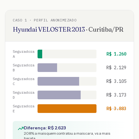
CASO
1
· PERFIL ANONIMIZADO
Hyundai
VELOSTER
2013
·
Curitiba
/
PR
Seguradora
R$
1.260
A
Seguradora
R$
2.129
B
Seguradora
R$
3.105
C
Seguradora
R$
3.173
D
Seguradora
R$
3.883
E
Diferença: R$
2.623
208
% a mais quem contratou a mais cara, vs a mais
barata