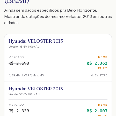
(Brasil)
Ainda sem dados específicos pra Belo Horizonte.
Mostrando cotações do mesmo Veloster 2013 em outras
cidades.
Hyundai VELOSTER 2013
Veloster 1.6 16V 140cv Aut.
MERCADO
MSMB
R$
2.590
R$
2.362
−R$
228
São Paulo
/
SP
Masc · 45+
4.2
% FIPE
Hyundai VELOSTER 2013
Veloster 1.6 16V 140cv Aut.
MERCADO
MSMB
R$
2.339
R$
2.007
−R$
333