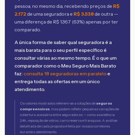
pessoa, no mesmo dia, recebendo preços de
R$
2.172
de uma seguradora e
R$
3.538
de outra —
uma diferença de R$
1.367
(
63
%) apenas por ter
comparado.
A única forma de saber qual seguradora é a
mais barata para o seu perfil específico é
consultar várias ao mesmo tempo. É o que um
comparador como o Meu Seguro Mais Barato
faz:
consulta 18 seguradoras em paralelo
e
entrega todas as ofertas em um único
atendimento.
Os valores mostrados referem-se a cotações de
seguros
compreensivos
, mas podem refletir pequenas variações de
cobertura acessória entre seguradoras — como assistência
24h, reposição de vidros, carro reserva e franquias. A análise
detalhada de cada proposta é feita por nossos corretores
durante o atendimento.