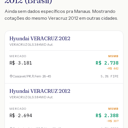
2012 (Brasil)
Ainda sem dados específicos pra Manaus. Mostrando
cotações do mesmo Veracruz 2012 em outras cidades.
Hyundai VERACRUZ 2012
VERACRUZ GLS 3.8 4WD Aut.
MERCADO
MSMB
R$
3.181
R$
2.738
−R$
442
Cascavel
/
PR
Fem · 26-45
5.3
% FIPE
Hyundai VERACRUZ 2012
VERACRUZ GLS 3.8 4WD Aut.
MERCADO
MSMB
R$
2.694
R$
2.388
−R$
307