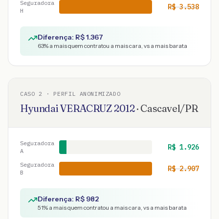
Seguradora
R$
3.538
H
Diferença: R$
1.367
63
% a mais quem contratou a mais cara, vs a mais barata
CASO
2
· PERFIL ANONIMIZADO
Hyundai
VERACRUZ
2012
·
Cascavel
/
PR
Seguradora
R$
1.926
A
Seguradora
R$
2.907
B
Diferença: R$
982
51
% a mais quem contratou a mais cara, vs a mais barata