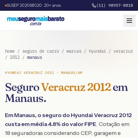
SUSEP 202068020 · 20+ anos
(11) 98957-8818
home
/
seguro de carro
/
marcas
/
hyundai
/
veracruz
/
2012
/
manaus
HYUNDAI
VERACRUZ
2012
·
MANAUS
/
AM
Seguro
Veracruz
2012
em
Manaus
.
Em
Manaus
, o seguro do
Hyundai
Veracruz
2012
custa em média
4.8
% do valor FIPE
. Cotação em
18 seguradoras considerando CEP, garagem e