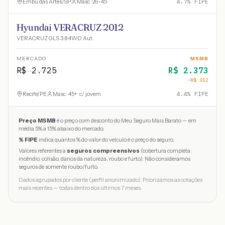
Embu das Artes
/
SP
Masc · 26-45
4.7
% FIPE
Hyundai VERACRUZ 2012
VERACRUZ GLS 3.8 4WD Aut.
MERCADO
MSMB
R$
2.725
R$
2.373
−R$
352
Recife
/
PE
Masc · 45+ · c/ jovem
4.4
% FIPE
Preço MSMB
é o preço com desconto do Meu Seguro Mais Barato — em
média 5% a 15% abaixo do mercado.
% FIPE
indica quantos % do valor do veículo é o preço do seguro.
Valores referentes a
seguros compreensivos
(cobertura completa:
incêndio, colisão, danos da natureza, roubo e furto). Não consideramos
seguros de somente roubo/furto.
Dados agrupados por cliente (perfil anonimizado). Priorizamos as cotações
mais recentes — todas dentro dos últimos 7 meses.