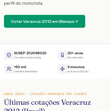
perfil do motorista.
Cotar
Veracruz
2012
em
Manaus
SUSEP 202068020
20+ anos
Corretora licenciada
de mercado
+50 mil
3 minutos
clientes atendidos
pra sua cotação
DADOS REAIS · COTAÇÕES AGRUPADAS POR CLIENTE
Últimas cotações Veracruz