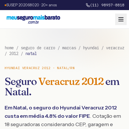
SUSEP 202068020 · 20+ anos
(11) 98957-8818
home
/
seguro de carro
/
marcas
/
hyundai
/
veracruz
/
2012
/
natal
HYUNDAI
VERACRUZ
2012
·
NATAL
/
RN
Seguro
Veracruz
2012
em
Natal
.
Em
Natal
, o seguro do
Hyundai
Veracruz
2012
custa em média
4.8
% do valor FIPE
. Cotação em
18 seguradoras considerando CEP, garagem e