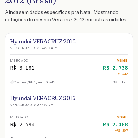
2012 (Brasil)
Ainda sem dados específicos pra Natal. Mostrando
cotações do mesmo Veracruz 2012 em outras cidades.
Hyundai VERACRUZ 2012
VERACRUZ GLS 3.8 4WD Aut.
MERCADO
MSMB
R$
3.181
R$
2.738
−R$
442
Cascavel
/
PR
Fem · 26-45
5.3
% FIPE
Hyundai VERACRUZ 2012
VERACRUZ GLS 3.8 4WD Aut.
MERCADO
MSMB
R$
2.694
R$
2.388
−R$
307