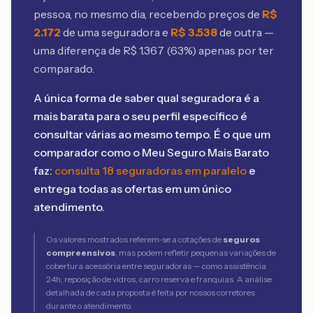
pessoa, no mesmo dia, recebendo preços de
R$
2.172
de uma seguradora e
R$
3.538
de outra —
uma diferença de R$
1.367
(
63
%) apenas por ter
comparado.
A única forma de saber qual seguradora é a
mais barata para o seu perfil específico é
consultar várias ao mesmo tempo. É o que um
comparador como o Meu Seguro Mais Barato
faz:
consulta 18 seguradoras em paralelo
e
entrega todas as ofertas em um único
atendimento.
Os valores mostrados referem-se a cotações de
seguros
compreensivos
, mas podem refletir pequenas variações de
cobertura acessória entre seguradoras — como assistência
24h, reposição de vidros, carro reserva e franquias. A análise
detalhada de cada proposta é feita por nossos corretores
durante o atendimento.