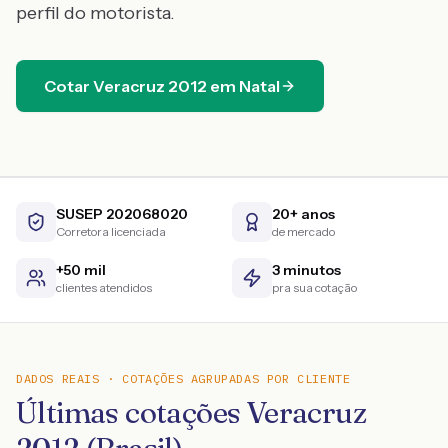
perfil do motorista.
Cotar
Veracruz
2012
em
Natal
SUSEP 202068020
20+ anos
Corretora licenciada
de mercado
+50 mil
3 minutos
clientes atendidos
pra sua cotação
DADOS REAIS · COTAÇÕES AGRUPADAS POR CLIENTE
Últimas cotações Veracruz