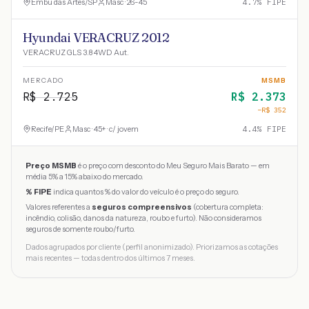
Embu das Artes
/
SP
Masc · 26-45
4.7
% FIPE
Hyundai VERACRUZ 2012
VERACRUZ GLS 3.8 4WD Aut.
MERCADO
MSMB
R$
2.725
R$
2.373
−R$
352
Recife
/
PE
Masc · 45+ · c/ jovem
4.4
% FIPE
Preço MSMB
é o preço com desconto do Meu Seguro Mais Barato — em
média 5% a 15% abaixo do mercado.
% FIPE
indica quantos % do valor do veículo é o preço do seguro.
Valores referentes a
seguros compreensivos
(cobertura completa:
incêndio, colisão, danos da natureza, roubo e furto). Não consideramos
seguros de somente roubo/furto.
Dados agrupados por cliente (perfil anonimizado). Priorizamos as cotações
mais recentes — todas dentro dos últimos 7 meses.