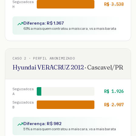
Seguradora
R$
3.538
H
Diferença: R$
1.367
63
% a mais quem contratou a mais cara, vs a mais barata
CASO
2
· PERFIL ANONIMIZADO
Hyundai
VERACRUZ
2012
·
Cascavel
/
PR
Seguradora
R$
1.926
A
Seguradora
R$
2.907
B
Diferença: R$
982
51
% a mais quem contratou a mais cara, vs a mais barata