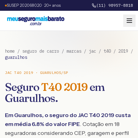
SUSEP 202068020 · 20+ anos
(11) 98957-8818
home
/
seguro de carro
/
marcas
/
jac
/
t40
/
2019
/
guarulhos
JAC
T40
2019
·
GUARULHOS
/
SP
Seguro
T40
2019
em
Guarulhos
.
Em
Guarulhos
, o seguro do
JAC
T40
2019
custa
em média
6.8
% do valor FIPE
. Cotação em 18
seguradoras considerando CEP, garagem e perfil