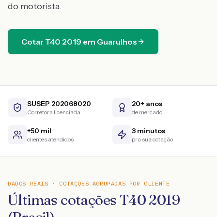
do motorista.
Cotar
T40
2019
em
Guarulhos
SUSEP 202068020
20+ anos
Corretora licenciada
de mercado
+50 mil
3 minutos
clientes atendidos
pra sua cotação
DADOS REAIS · COTAÇÕES AGRUPADAS POR CLIENTE
Últimas cotações T40 2019