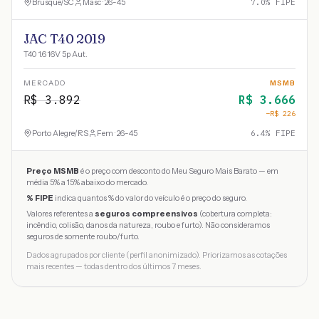
Brusque
/
SC
Masc · 26-45
7.0
% FIPE
JAC T40 2019
T40 1.6 16V 5p Aut.
MERCADO
MSMB
R$
3.892
R$
3.666
−R$
226
Porto Alegre
/
RS
Fem · 26-45
6.4
% FIPE
Preço MSMB
é o preço com desconto do Meu Seguro Mais Barato — em
média 5% a 15% abaixo do mercado.
% FIPE
indica quantos % do valor do veículo é o preço do seguro.
Valores referentes a
seguros compreensivos
(cobertura completa:
incêndio, colisão, danos da natureza, roubo e furto). Não consideramos
seguros de somente roubo/furto.
Dados agrupados por cliente (perfil anonimizado). Priorizamos as cotações
mais recentes — todas dentro dos últimos 7 meses.