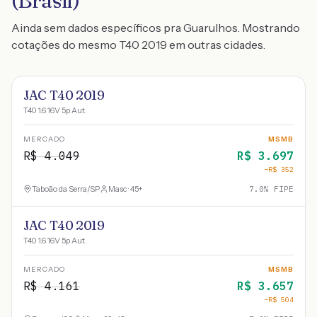
(Brasil)
Ainda sem dados específicos pra Guarulhos. Mostrando
cotações do mesmo T40 2019 em outras cidades.
JAC T40 2019
T40 1.6 16V 5p Aut.
MERCADO
MSMB
R$
4.049
R$
3.697
−R$
352
Taboão da Serra
/
SP
Masc · 45+
7.0
% FIPE
JAC T40 2019
T40 1.6 16V 5p Aut.
MERCADO
MSMB
R$
4.161
R$
3.657
−R$
504