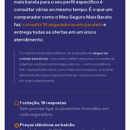
mais barata para o seu perfil específico é
consultar várias ao mesmo tempo. É o que um
comparador como o Meu Seguro Mais Barato
faz:
consulta 18 seguradoras em paralelo
e
entrega todas as ofertas em um único
atendimento.
Os valores mostrados referem-se a cotações de
seguros
compreensivos
, mas podem refletir pequenas variações de
cobertura acessória entre seguradoras — como assistência
24h, reposição de vidros, carro reserva e franquias. A análise
detalhada de cada proposta é feita por nossos corretores
durante o atendimento.
1 cotação, 18 respostas
Sem precisar ligar ou preencher formulário em
cada seguradora
Preços idênticos ao balcão