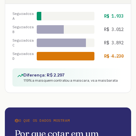
Seguradora
R$
1.933
A
Seguradora
R$
3.012
B
Seguradora
R$
3.892
C
Seguradora
R$
4.230
D
Diferença: R$
2.297
119
% a mais quem contratou a mais cara, vs a mais barata
O QUE OS DADOS MOSTRAM
Por que cotar em um