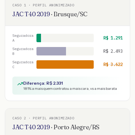
CASO
1
· PERFIL ANONIMIZADO
JAC
T40
2019
·
Brusque
/
SC
Seguradora
R$
1.291
A
Seguradora
R$
2.493
B
Seguradora
R$
3.622
C
Diferença: R$
2.331
181
% a mais quem contratou a mais cara, vs a mais barata
CASO
2
· PERFIL ANONIMIZADO
JAC
T40
2019
·
Porto Alegre
/
RS