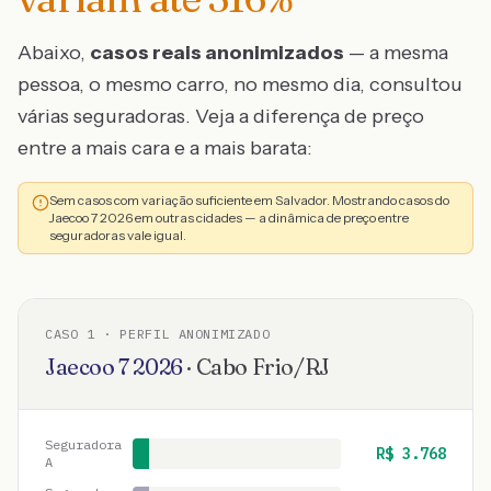
Abaixo,
casos reais anonimizados
— a mesma
pessoa, o mesmo carro, no mesmo dia, consultou
várias seguradoras. Veja a diferença de preço
entre a mais cara e a mais barata:
Sem casos com variação suficiente em Salvador. Mostrando casos do
Jaecoo 7 2026 em outras cidades — a dinâmica de preço entre
seguradoras vale igual.
CASO
1
· PERFIL ANONIMIZADO
Jaecoo
7
2026
·
Cabo Frio
/
RJ
Seguradora
R$
3.768
A