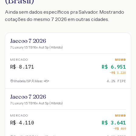
(Brasil)
Ainda sem dados específicos pra Salvador. Mostrando
cotações do mesmo 7 2026 em outras cidades.
Jaecoo 7 2026
7 Luxury 1.5 TB 16v Aut 5p (Híbrido)
MERCADO
MSMB
R$
8.171
R$
6.951
−R$
1.220
Ilhabela
/
SP
Masc · 45+
4.2
% FIPE
Jaecoo 7 2026
7 Luxury 1.5 TB 16v Aut 5p (Híbrido)
MERCADO
MSMB
R$
4.110
R$
3.641
−R$
469