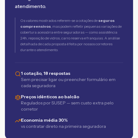
atendimento.
Os valores mostrados referem-se a cotações de
seguros
compreensivos
, mas podem refletir pequenas variações de
cobertura acessória entre seguradoras — como assistência
24h, reposição de vidros, carro reserva e franquias. A análise
detalhada de cada proposta é feita por nossos corretores
durante o atendimento.
1 cotação, 18 respostas
Sem precisar ligar ou preencher formulário em
cada seguradora
Preços idênticos ao balcão
Regulados por SUSEP — sem custo extra pelo
corretor
Economia média 30%
vs contratar direto na primeira seguradora