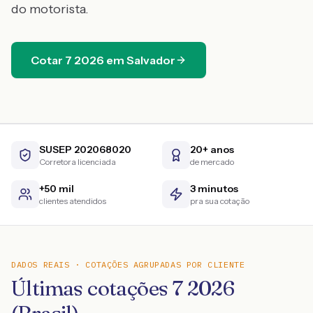
do motorista.
Cotar
7
2026
em
Salvador
SUSEP 202068020
20+ anos
Corretora licenciada
de mercado
+50 mil
3 minutos
clientes atendidos
pra sua cotação
DADOS REAIS · COTAÇÕES AGRUPADAS POR CLIENTE
Últimas cotações 7 2026