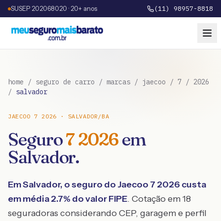
SUSEP 202068020 · 20+ anos
(11) 98957-8818
home
/
seguro de carro
/
marcas
/
jaecoo
/
7
/
2026
/
salvador
JAECOO
7
2026
·
SALVADOR
/
BA
Seguro
7
2026
em
Salvador
.
Em
Salvador
, o seguro do
Jaecoo
7
2026
custa
em média
2.7
% do valor FIPE
. Cotação em 18
seguradoras considerando CEP, garagem e perfil