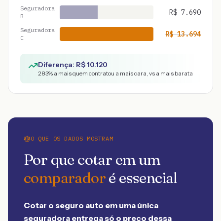
Seguradora
R$
7.690
B
Seguradora
R$
13.694
C
Diferença: R$
10.120
283
% a mais quem contratou a mais cara, vs a mais barata
O QUE OS DADOS MOSTRAM
Por que cotar em um
comparador
é essencial
Cotar o seguro auto em uma única
seguradora entrega só o preço dessa