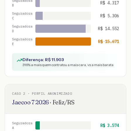
Seguradora
R$
4.317
B
Seguradora
R$
5.306
C
Seguradora
R$
14.552
D
Seguradora
R$
15.671
E
Diferença: R$
11.903
316
% a mais quem contratou a mais cara, vs a mais barata
CASO
2
· PERFIL ANONIMIZADO
Jaecoo
7
2026
·
Feliz
/
RS
Seguradora
R$
3.574
A