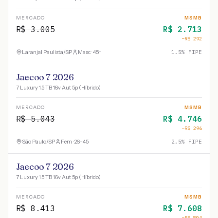
MERCADO
MSMB
R$
3.005
R$
2.713
−R$
292
Laranjal Paulista
/
SP
Masc · 45+
1.5
% FIPE
Jaecoo 7 2026
7 Luxury 1.5 TB 16v Aut 5p (Híbrido)
MERCADO
MSMB
R$
5.043
R$
4.746
−R$
296
São Paulo
/
SP
Fem · 26-45
2.5
% FIPE
Jaecoo 7 2026
7 Luxury 1.5 TB 16v Aut 5p (Híbrido)
MERCADO
MSMB
R$
8.413
R$
7.608
−R$
804