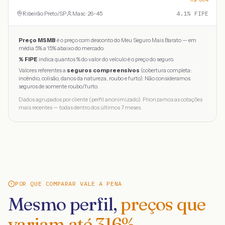
Ribeirão Preto
/
SP
Masc · 26-45
4.1
% FIPE
Preço MSMB
é o preço com desconto do Meu Seguro Mais Barato — em
média 5% a 15% abaixo do mercado.
% FIPE
indica quantos % do valor do veículo é o preço do seguro.
Valores referentes a
seguros compreensivos
(cobertura completa:
incêndio, colisão, danos da natureza, roubo e furto). Não consideramos
seguros de somente roubo/furto.
Dados agrupados por cliente (perfil anonimizado). Priorizamos as cotações
mais recentes — todas dentro dos últimos 7 meses.
POR QUE COMPARAR VALE A PENA
Mesmo perfil,
preços que
variam até
316
%