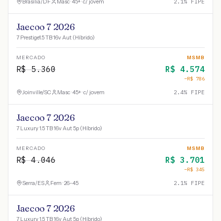
Brasília
/
DF
Masc · 45+ · c/ jovem
2.1
% FIPE
Jaecoo 7 2026
7 Prestige1.5 TB 16v Aut (Híbrido)
MERCADO
MSMB
R$
5.360
R$
4.574
−R$
786
Joinville
/
SC
Masc · 45+ · c/ jovem
2.4
% FIPE
Jaecoo 7 2026
7 Luxury 1.5 TB 16v Aut 5p (Híbrido)
MERCADO
MSMB
R$
4.046
R$
3.701
−R$
345
Serra
/
ES
Fem · 26-45
2.1
% FIPE
Jaecoo 7 2026
7 Luxury 1.5 TB 16v Aut 5p (Híbrido)