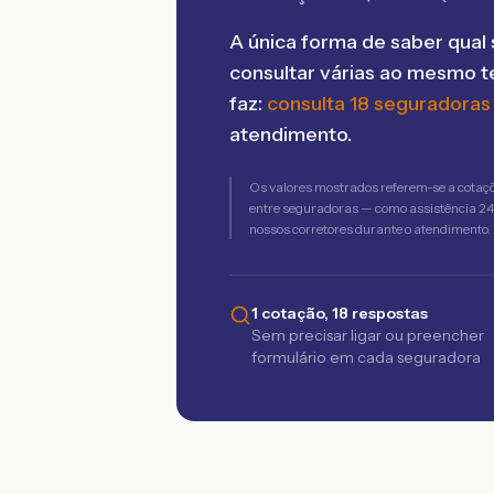
A única forma de saber qual 
consultar várias ao mesmo 
faz:
consulta 18 seguradoras
atendimento.
Os valores mostrados referem-se a cotaç
entre seguradoras — como assistência 24h,
nossos corretores durante o atendimento.
1 cotação, 18 respostas
Sem precisar ligar ou preencher
formulário em cada seguradora