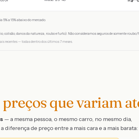
a 5% a 15% abaixo do mercado.
io, colisão, danos da natureza, roubo e furto). Não consideramos seguros de somente roubo/f
ais recentes — todas dentro dos últimos 7 meses.
preços que variam a
os
— a mesma pessoa, o mesmo carro, no mesmo dia,
a diferença de preço entre a mais cara e a mais barata: