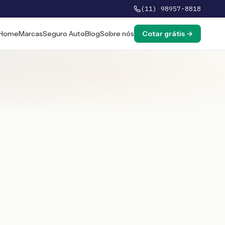
(11) 98957-8818
Home
Marcas
Seguro Auto
Blog
Sobre nós
Cotar grátis →