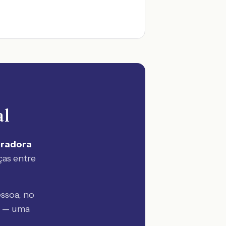
al
uradora
ças entre
ssoa, no
a — uma