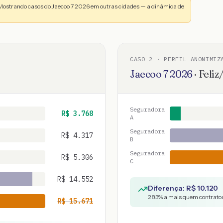
Mostrando casos do Jaecoo 7 2026 em outras cidades — a dinâmica de
CASO
2
· PERFIL ANONIMIZ
Jaecoo
7
2026
·
Feliz
Seguradora
R$
3.768
A
Seguradora
R$
4.317
B
Seguradora
R$
5.306
C
R$
14.552
Diferença: R$
10.120
283
% a mais quem contratou
R$
15.671