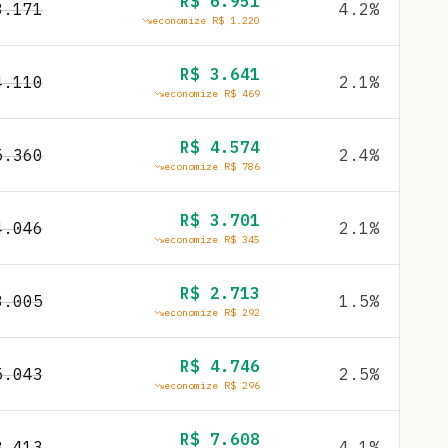
R$
6.951
8.171
4.2
%
economize R$
1.220
R$
3.641
4.110
2.1
%
economize R$
469
R$
4.574
5.360
2.4
%
economize R$
786
R$
3.701
4.046
2.1
%
economize R$
345
R$
2.713
3.005
1.5
%
economize R$
292
R$
4.746
5.043
2.5
%
economize R$
296
R$
7.608
8.413
4.1
%