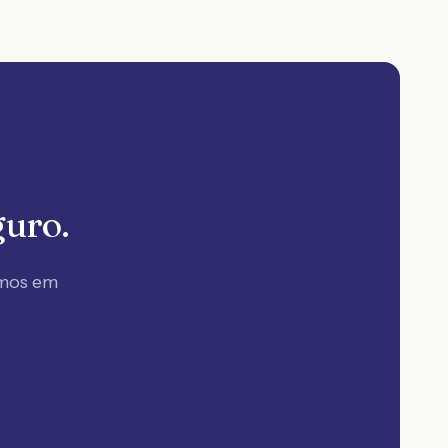
guro.
amos em