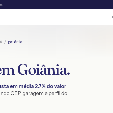
as
6
/
goiânia
em
Goiânia
.
sta em média
2.7
% do valor
ndo CEP, garagem e perfil do