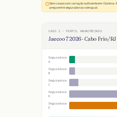
Sem casos com variação suficiente em Goiânia. 
preço entre seguradoras vale igual.
CASO
1
· PERFIL ANONIMIZADO
Jaecoo
7
2026
·
Cabo Frio
/
RJ
Seguradora
A
Seguradora
B
Seguradora
C
Seguradora
D
Seguradora
E