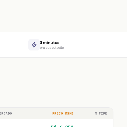
3 minutos
pra sua cotação
ERCADO
PREÇO MSMB
% FIPE