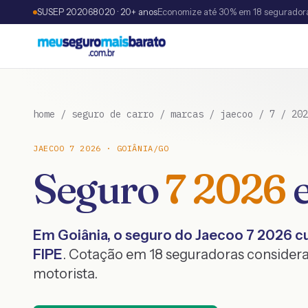
SUSEP 202068020 · 20+ anos
Economize até 30% em 18 segurador
home
/
seguro de carro
/
marcas
/
jaecoo
/
7
/
202
JAECOO
7
2026
·
GOIÂNIA
/
GO
Seguro
7
2026
Em
Goiânia
, o seguro do
Jaecoo
7
2026
cu
FIPE
. Cotação em 18 seguradoras considera
motorista.