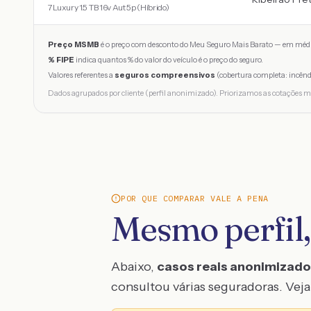
7 Luxury 1.5 TB 16v Aut 5p (Híbrido)
Preço MSMB
é o preço com desconto do Meu Seguro Mais Barato — em médi
% FIPE
indica quantos % do valor do veículo é o preço do seguro.
Valores referentes a
seguros compreensivos
(cobertura completa: incênd
Dados agrupados por cliente (perfil anonimizado). Priorizamos as cotações m
POR QUE COMPARAR VALE A PENA
Mesmo perfil,
Abaixo,
casos reais anonimizad
consultou várias seguradoras. Veja 