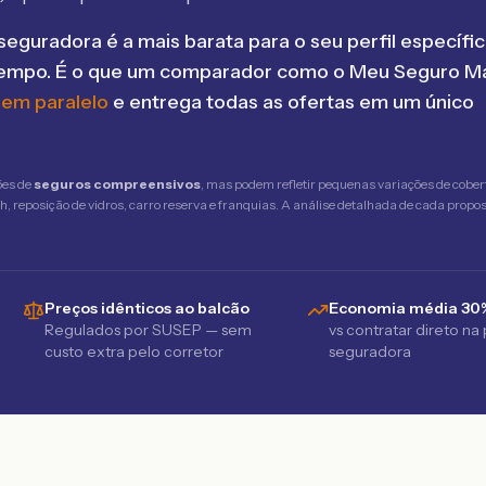
seguradora é a mais barata para o seu perfil específic
tempo. É o que um comparador como o Meu Seguro Ma
 em paralelo
e entrega todas as ofertas em um único
ões de
seguros compreensivos
, mas podem refletir pequenas variações de cober
 reposição de vidros, carro reserva e franquias. A análise detalhada de cada propost
Preços idênticos ao balcão
Economia média 30
Regulados por SUSEP — sem
vs contratar direto na
custo extra pelo corretor
seguradora