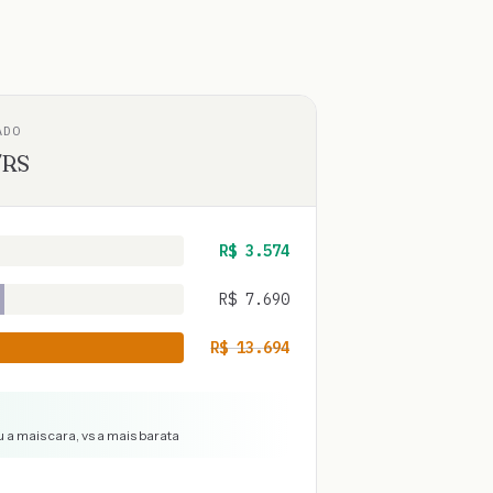
ADO
/
RS
R$
3.574
R$
7.690
R$
13.694
 a mais cara, vs a mais barata