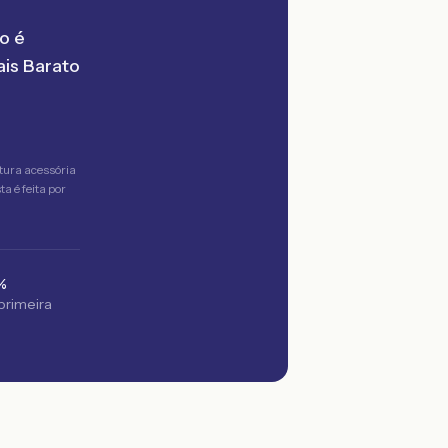
o é
is Barato
tura acessória
a é feita por
%
 primeira