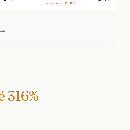
economize R$
804
urto.
té
316
%