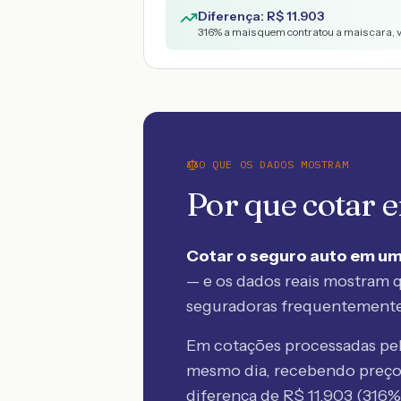
Diferença: R$
11.903
316
% a mais quem contratou a mais cara, 
O QUE OS DADOS MOSTRAM
Por que cotar
Cotar o seguro auto em um
— e os dados reais mostram q
seguradoras frequentement
Em cotações processadas p
mesmo dia, recebendo preç
diferença de R$
11.903
(
316
%