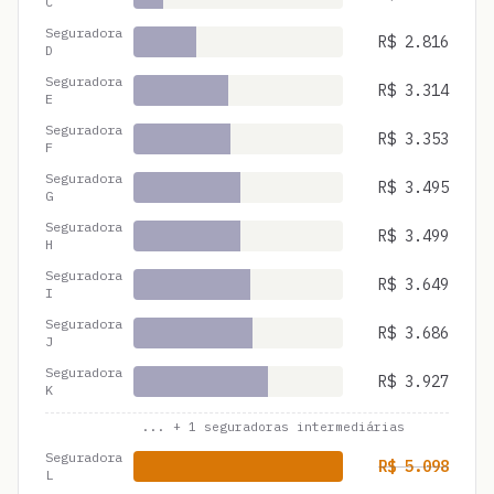
C
Seguradora
R$
2.816
D
Seguradora
R$
3.314
E
Seguradora
R$
3.353
F
Seguradora
R$
3.495
G
Seguradora
R$
3.499
H
Seguradora
R$
3.649
I
Seguradora
R$
3.686
J
Seguradora
R$
3.927
K
... +
1
seguradoras intermediárias
Seguradora
R$
5.098
L