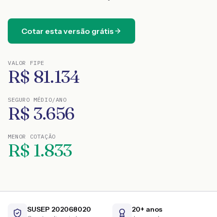
Cotar esta versão grátis
VALOR FIPE
R$
81.134
SEGURO MÉDIO/ANO
R$
3.656
MENOR COTAÇÃO
R$
1.833
SUSEP 202068020
20+ anos