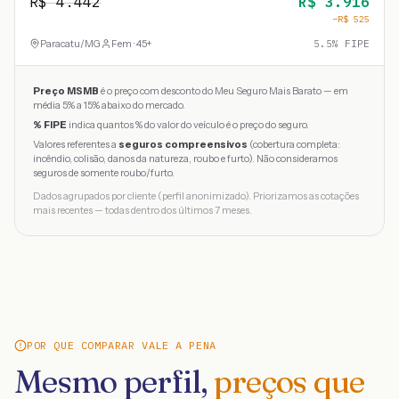
R$
4.442
R$
3.916
−R$
525
Paracatu
/
MG
Fem · 45+
5.5
% FIPE
Preço MSMB
é o preço com desconto do Meu Seguro Mais Barato — em
média 5% a 15% abaixo do mercado.
% FIPE
indica quantos % do valor do veículo é o preço do seguro.
Valores referentes a
seguros compreensivos
(cobertura completa:
incêndio, colisão, danos da natureza, roubo e furto). Não consideramos
seguros de somente roubo/furto.
Dados agrupados por cliente (perfil anonimizado). Priorizamos as cotações
mais recentes — todas dentro dos últimos 7 meses.
POR QUE COMPARAR VALE A PENA
Mesmo perfil,
preços que