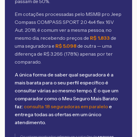
passam de 50%.
Em cotações processadas pelo MSMB
pro Jeep
Compass COMPASS SPORT 2.0 4x4 flex 16V
Aut. 2018
, é comum ver a mesma pessoa, no
mesmo dia, recebendo preços de
R$
1.833
de
uma seguradora e
R$
5.098
de outra — uma
diferença de R$
3.266
(
178
%) apenas por ter
comparado.
A única forma de saber qual seguradora é a
mais barata para o seu perfil específico é
consultar várias ao mesmo tempo. É o que um
comparador como o Meu Seguro Mais Barato
faz:
consulta 18 seguradoras em paralelo
e
entrega todas as ofertas em um único
atendimento.
Os valores mostrados referem-se a cotações de
seguros