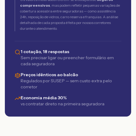
compreensivos
, mas podem refletir pequenas variações de
cobertura acessória entre seguradoras — como assistência
24h, reposição de vidros, carro reserva e franquias. A análise
detalhada de cada proposta é feita por nossos corretores
durante o atendimento.
1 cotação, 18 respostas
Sem precisar ligar ou preencher formulário em
cada seguradora
Preços idênticos ao balcão
Regulados por SUSEP — sem custo extra pelo
corretor
Economia média 30%
vs contratar direto na primeira seguradora