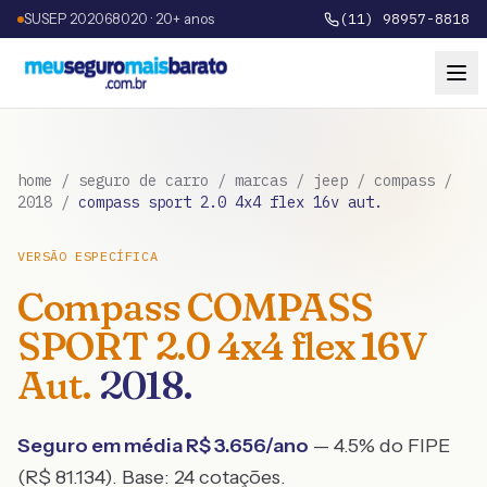
SUSEP 202068020 · 20+ anos
(11) 98957-8818
home
/
seguro de carro
/
marcas
/
jeep
/
compass
/
2018
/
compass sport 2.0 4x4 flex 16v aut.
VERSÃO ESPECÍFICA
Compass
COMPASS
SPORT 2.0 4x4 flex 16V
Aut.
2018
.
Seguro em média R$
3.656
/ano
— 4.5% do FIPE
(R$ 81.134)
. Base:
24
cotações.