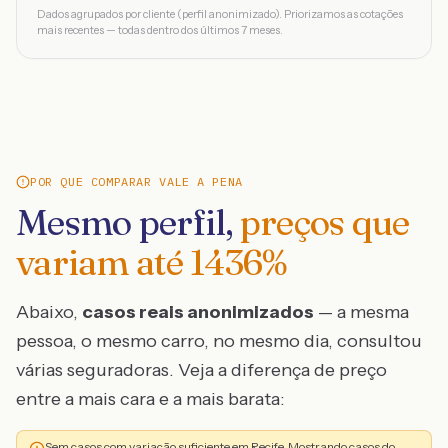
Dados agrupados por cliente (perfil anonimizado). Priorizamos as cotações
mais recentes — todas dentro dos últimos 7 meses.
POR QUE COMPARAR VALE A PENA
Mesmo perfil,
preços que
variam até
1436
%
Abaixo,
casos reais anonimizados
— a mesma
pessoa, o mesmo carro, no mesmo dia, consultou
várias seguradoras. Veja a diferença de preço
entre a mais cara e a mais barata:
Sem casos com variação suficiente em Recife. Mostrando casos do