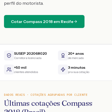
perfil do motorista.
Cotar
Compass
2018
em
Recife
SUSEP 202068020
20+ anos
Corretora licenciada
de mercado
+50 mil
3 minutos
clientes atendidos
pra sua cotação
DADOS REAIS · COTAÇÕES AGRUPADAS POR CLIENTE
Últimas cotações Compass