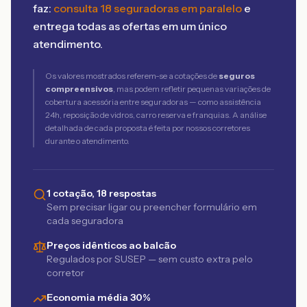
faz:
consulta 18 seguradoras em paralelo
e
entrega todas as ofertas em um único
atendimento.
Os valores mostrados referem-se a cotações de
seguros
compreensivos
, mas podem refletir pequenas variações de
cobertura acessória entre seguradoras — como assistência
24h, reposição de vidros, carro reserva e franquias. A análise
detalhada de cada proposta é feita por nossos corretores
durante o atendimento.
1 cotação, 18 respostas
Sem precisar ligar ou preencher formulário em
cada seguradora
Preços idênticos ao balcão
Regulados por SUSEP — sem custo extra pelo
corretor
Economia média 30%