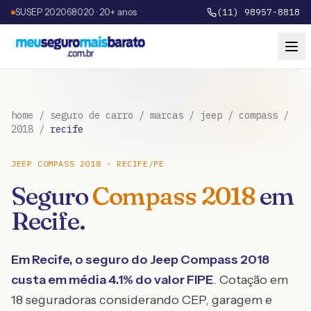
SUSEP 202068020 · 20+ anos
(11) 98957-8818
home
/
seguro de carro
/
marcas
/
jeep
/
compass
/
2018
/
recife
JEEP
COMPASS
2018
·
RECIFE
/
PE
Seguro
Compass
2018
em
Recife
.
Em
Recife
, o seguro do
Jeep
Compass
2018
custa em média
4.1
% do valor FIPE
. Cotação em
18 seguradoras considerando CEP, garagem e