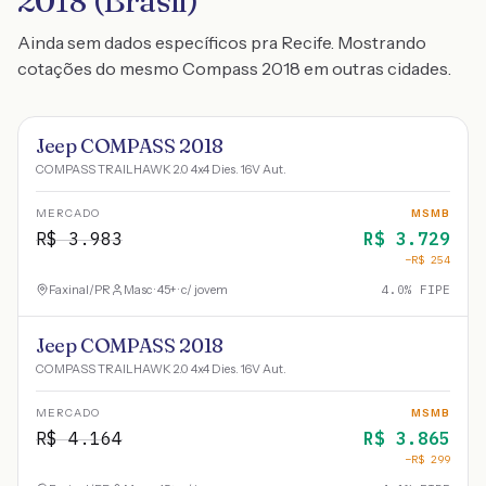
2018 (Brasil)
Ainda sem dados específicos pra Recife. Mostrando
cotações do mesmo Compass 2018 em outras cidades.
Jeep COMPASS 2018
COMPASS TRAILHAWK 2.0 4x4 Dies. 16V Aut.
MERCADO
MSMB
R$
3.983
R$
3.729
−R$
254
Faxinal
/
PR
Masc · 45+ · c/ jovem
4.0
% FIPE
Jeep COMPASS 2018
COMPASS TRAILHAWK 2.0 4x4 Dies. 16V Aut.
MERCADO
MSMB
R$
4.164
R$
3.865
−R$
299