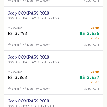
Faxinal
/
PR
Masc · 45+ · c/ jovem
4.1
% FIPE
Jeep COMPASS 2018
COMPASS TRAILHAWK 2.0 4x4 Dies. 16V Aut.
MERCADO
MSMB
R$
3.793
R$
3.536
−R$
257
Faxinal
/
PR
Masc · 45+ · c/ jovem
3.8
% FIPE
Jeep COMPASS 2018
COMPASS TRAILHAWK 2.0 4x4 Dies. 16V Aut.
MERCADO
MSMB
R$
3.868
R$
3.637
−R$
232
Faxinal
/
PR
Masc · 45+ · c/ jovem
3.8
% FIPE
Jeep COMPASS 2018
COMPASS SPORT 2.0 4x2 Flex 16V Aut.