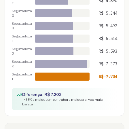
R$
4.890
F
Seguradora
R$
5.344
G
Seguradora
R$
5.492
H
Seguradora
R$
5.514
I
Seguradora
R$
5.593
J
Seguradora
R$
7.373
K
Seguradora
R$
7.704
L
Diferença: R$
7.202
1436
% a mais quem contratou a mais cara, vs a mais
barata