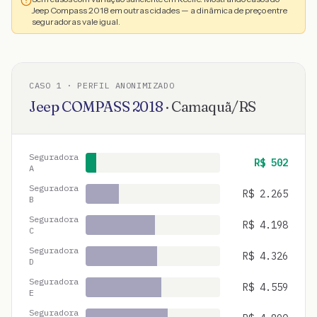
Jeep Compass 2018 em outras cidades — a dinâmica de preço entre
seguradoras vale igual.
CASO
1
· PERFIL ANONIMIZADO
Jeep
COMPASS
2018
·
Camaquã
/
RS
Seguradora
R$
502
A
Seguradora
R$
2.265
B
Seguradora
R$
4.198
C
Seguradora
R$
4.326
D
Seguradora
R$
4.559
E
Seguradora