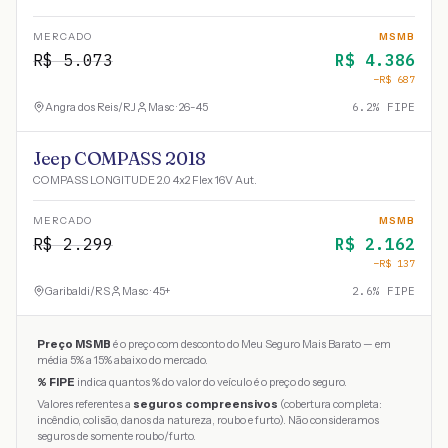
MERCADO
MSMB
R$
5.073
R$
4.386
−R$
687
Angra dos Reis
/
RJ
Masc · 26-45
6.2
% FIPE
Jeep COMPASS 2018
COMPASS LONGITUDE 2.0 4x2 Flex 16V Aut.
MERCADO
MSMB
R$
2.299
R$
2.162
−R$
137
Garibaldi
/
RS
Masc · 45+
2.6
% FIPE
Preço MSMB
é o preço com desconto do Meu Seguro Mais Barato — em
média 5% a 15% abaixo do mercado.
% FIPE
indica quantos % do valor do veículo é o preço do seguro.
Valores referentes a
seguros compreensivos
(cobertura completa:
incêndio, colisão, danos da natureza, roubo e furto). Não consideramos
seguros de somente roubo/furto.