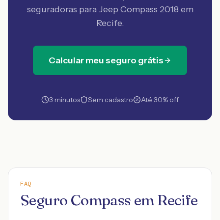
seguradoras
para Jeep Compass 2018 em
Recife
.
Calcular meu seguro grátis
3 minutos
Sem cadastro
Até 30% off
FAQ
Seguro Compass em Recife