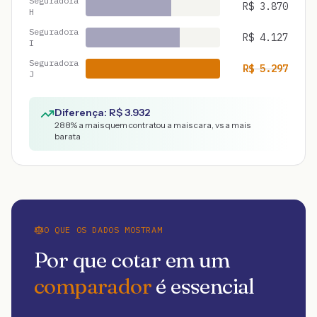
Seguradora
R$
3.870
H
Seguradora
R$
4.127
I
Seguradora
R$
5.297
J
Diferença: R$
3.932
288
% a mais quem contratou a mais cara, vs a mais
barata
O QUE OS DADOS MOSTRAM
Por que cotar em um
comparador
é essencial