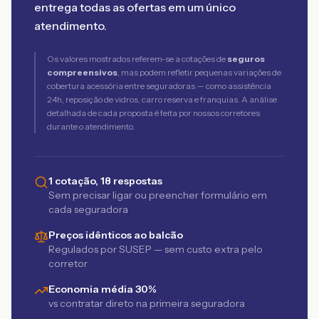
entrega todas as ofertas em um único
atendimento.
Os valores mostrados referem-se a cotações de
seguros
compreensivos
, mas podem refletir pequenas variações de
cobertura acessória entre seguradoras — como assistência
24h, reposição de vidros, carro reserva e franquias. A análise
detalhada de cada proposta é feita por nossos corretores
durante o atendimento.
1 cotação, 18 respostas
Sem precisar ligar ou preencher formulário em
cada seguradora
Preços idênticos ao balcão
Regulados por SUSEP — sem custo extra pelo
corretor
Economia média 30%
vs contratar direto na primeira seguradora