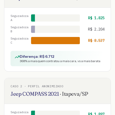
Seguradora
R$
1.825
A
Seguradora
R$
2.204
B
Seguradora
R$
8.537
C
Diferença: R$
6.712
368
% a mais quem contratou a mais cara, vs a mais barata
CASO
2
· PERFIL ANONIMIZADO
Jeep
COMPASS
2021
·
Itapeva
/
SP
Seguradora
R$
1.897