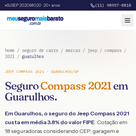
SUSEP 202068020 · 20+ anos
(11) 98957-8818
home
/
seguro de carro
/
marcas
/
jeep
/
compass
/
2021
/
guarulhos
JEEP
COMPASS
2021
·
GUARULHOS
/
SP
Seguro
Compass
2021
em
Guarulhos
.
Em
Guarulhos
, o seguro do
Jeep
Compass
2021
custa em média
3.8
% do valor FIPE
. Cotação em
18 seguradoras considerando CEP, garagem e