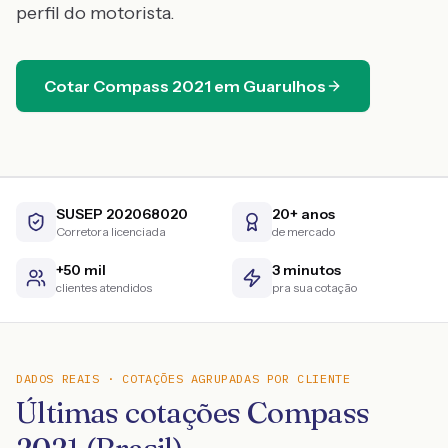
perfil do motorista.
Cotar
Compass
2021
em
Guarulhos
SUSEP 202068020
20+ anos
Corretora licenciada
de mercado
+50 mil
3 minutos
clientes atendidos
pra sua cotação
DADOS REAIS · COTAÇÕES AGRUPADAS POR CLIENTE
Últimas cotações Compass