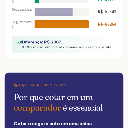
A
Seguradora
R$
6.343
B
Seguradora
R$
8.264
C
Diferença: R$
6.367
336
% a mais quem contratou a mais cara, vs a mais barata
O QUE OS DADOS MOSTRAM
Por que cotar em um
comparador
é essencial
Cotar o seguro auto em uma única