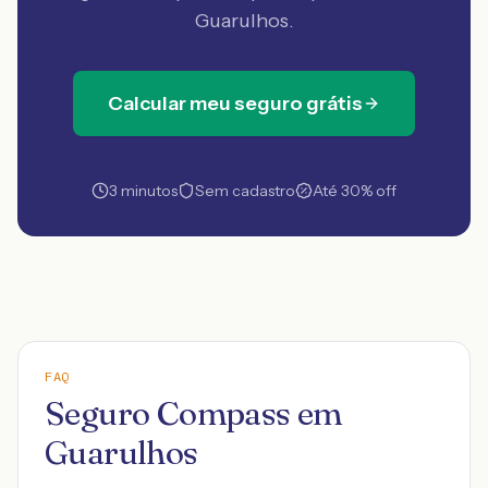
Guarulhos
.
Calcular meu seguro grátis
3 minutos
Sem cadastro
Até 30% off
FAQ
Seguro Compass em
Guarulhos