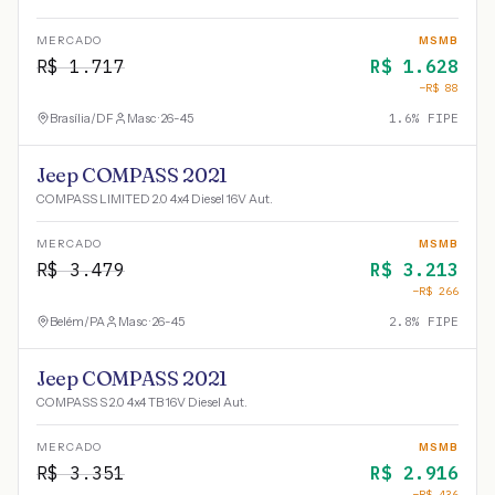
MERCADO
MSMB
R$
1.717
R$
1.628
−R$
88
Brasília
/
DF
Masc · 26-45
1.6
% FIPE
Jeep COMPASS 2021
COMPASS LIMITED 2.0 4x4 Diesel 16V Aut.
MERCADO
MSMB
R$
3.479
R$
3.213
−R$
266
Belém
/
PA
Masc · 26-45
2.8
% FIPE
Jeep COMPASS 2021
COMPASS S 2.0 4x4 TB 16V Diesel Aut.
MERCADO
MSMB
R$
3.351
R$
2.916
−R$
436