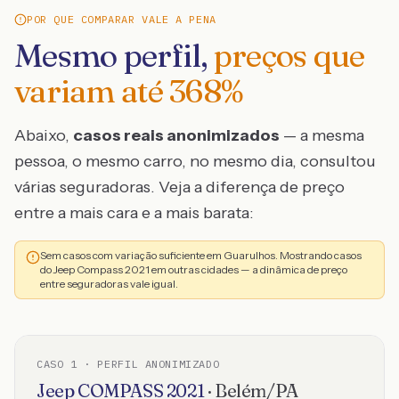
POR QUE COMPARAR VALE A PENA
Mesmo perfil,
preços que
variam até
368
%
Abaixo,
casos reais anonimizados
— a mesma
pessoa, o mesmo carro, no mesmo dia, consultou
várias seguradoras. Veja a diferença de preço
entre a mais cara e a mais barata:
Sem casos com variação suficiente em Guarulhos. Mostrando casos
do Jeep Compass 2021 em outras cidades — a dinâmica de preço
entre seguradoras vale igual.
CASO
1
· PERFIL ANONIMIZADO
Jeep
COMPASS
2021
·
Belém
/
PA