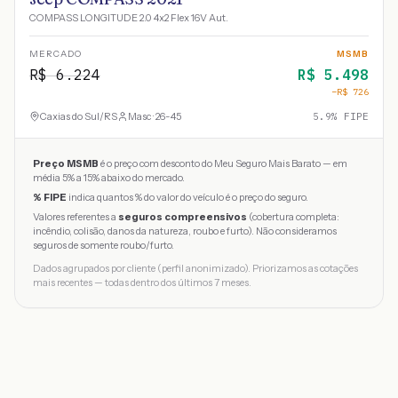
COMPASS LONGITUDE 2.0 4x2 Flex 16V Aut.
MERCADO
MSMB
R$
6.224
R$
5.498
−R$
726
Caxias do Sul
/
RS
Masc · 26-45
5.9
% FIPE
Preço MSMB
é o preço com desconto do Meu Seguro Mais Barato — em
média 5% a 15% abaixo do mercado.
% FIPE
indica quantos % do valor do veículo é o preço do seguro.
Valores referentes a
seguros compreensivos
(cobertura completa:
incêndio, colisão, danos da natureza, roubo e furto). Não consideramos
seguros de somente roubo/furto.
Dados agrupados por cliente (perfil anonimizado). Priorizamos as cotações
mais recentes — todas dentro dos últimos 7 meses.