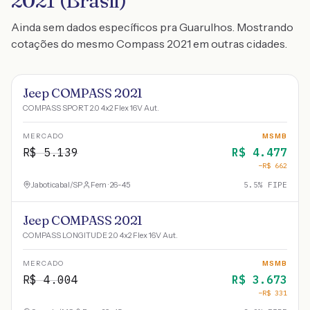
2021 (Brasil)
Ainda sem dados específicos pra Guarulhos. Mostrando
cotações do mesmo Compass 2021 em outras cidades.
Jeep COMPASS 2021
COMPASS SPORT 2.0 4x2 Flex 16V Aut.
MERCADO
MSMB
R$
5.139
R$
4.477
−R$
662
Jaboticabal
/
SP
Fem · 26-45
5.5
% FIPE
Jeep COMPASS 2021
COMPASS LONGITUDE 2.0 4x2 Flex 16V Aut.
MERCADO
MSMB
R$
4.004
R$
3.673
−R$
331