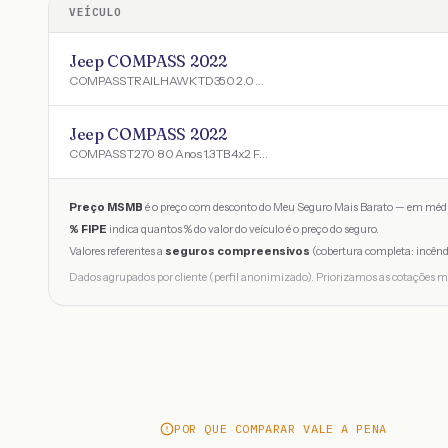
VEÍCULO
Jeep COMPASS 2022
COMPASS TRAILHAWK TD350 2.0 4x4 Die. Aut
Jeep COMPASS 2022
COMPASS T270 80 Anos 1.3 TB 4x2 Flex Aut
Preço MSMB
é o preço com desconto do Meu Seguro Mais Barato — em médi
% FIPE
indica quantos % do valor do veículo é o preço do seguro.
Valores referentes a
seguros compreensivos
(cobertura completa: incênd
Dados agrupados por cliente (perfil anonimizado). Priorizamos as cotações m
POR QUE COMPARAR VALE A PENA