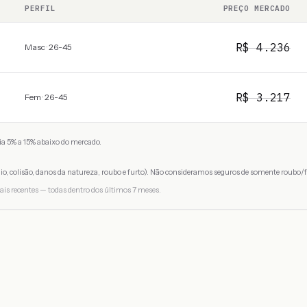
PERFIL
PREÇO MERCADO
R$
4.236
Masc · 26-45
R$
3.217
Fem · 26-45
a 5% a 15% abaixo do mercado.
io, colisão, danos da natureza, roubo e furto). Não consideramos seguros de somente roubo/f
ais recentes — todas dentro dos últimos 7 meses.