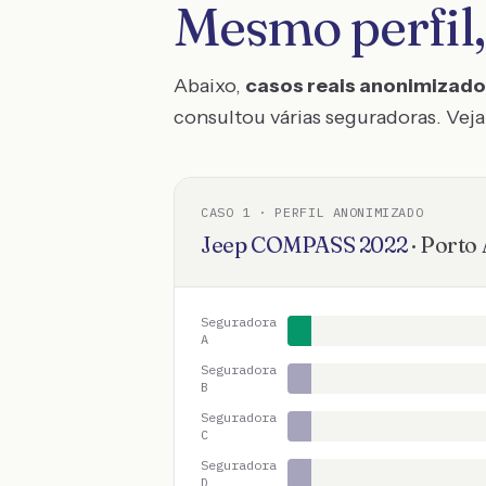
Mesmo perfil,
Abaixo,
casos reais anonimizad
consultou várias seguradoras. Veja 
CASO
1
· PERFIL ANONIMIZADO
Jeep
COMPASS
2022
·
Porto 
Seguradora
A
Seguradora
B
Seguradora
C
Seguradora
D