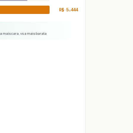
R$
5.444
a mais cara, vs a mais barata