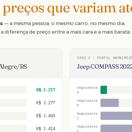
preços que variam a
os
— a mesma pessoa, o mesmo carro, no mesmo dia,
a diferença de preço entre a mais cara e a mais barata:
CASO
2
· PERFIL ANONIMIZ
Alegre
/
RS
Jeep
COMPASS
202
Seguradora
R$
3.217
A
Seguradora
R$
3.277
B
Seguradora
R$
3.400
C
Seguradora
R$
3.414
D