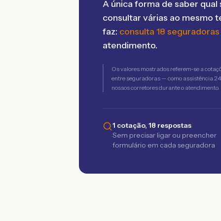
A única forma de saber qual 
consultar várias ao mesmo 
faz:
consulta 18 seguradoras
atendimento.
Os valores mostrados referem-se a cotaç
entre seguradoras — como assistência 24h,
nossos corretores durante o atendimento.
1 cotação, 18 respostas
Sem precisar ligar ou preencher
formulário em cada seguradora