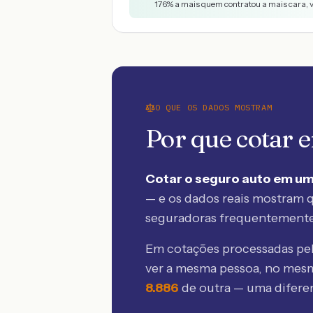
176
% a mais quem contratou a mais cara, 
O QUE OS DADOS MOSTRAM
Por que cotar
Cotar o seguro auto em um
— e os dados reais mostram q
seguradoras frequentement
Em cotações processadas p
ver a mesma pessoa, no mes
8.886
de outra — uma difer