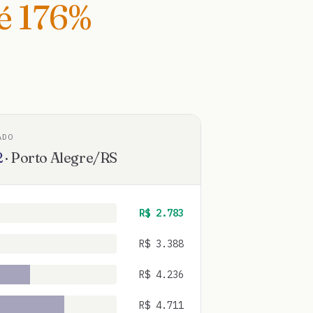
té
176
%
ADO
2
·
Porto Alegre
/
RS
R$
2.783
R$
3.388
R$
4.236
R$
4.711