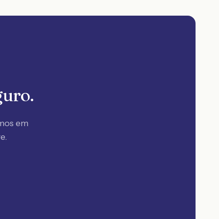
guro.
amos em
re
.