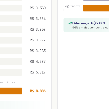
Seguradora
R$
3.580
E
R$
3.634
Diferença: R$
2.661
96
% a mais quem contratou 
R$
3.959
R$
3.972
R$
3.985
R$
4.937
R$
5.317
mediárias
R$
8.886