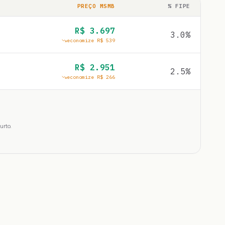
PREÇO MSMB
% FIPE
R$
3.697
3.0
%
economize R$
539
R$
2.951
2.5
%
economize R$
266
urto.