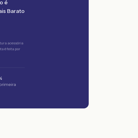
o é
is Barato
tura acessória
a é feita por
%
 primeira