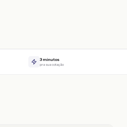
3 minutos
pra sua cotação