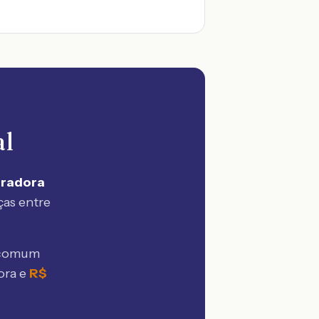
al
uradora
ças entre
 comum
ora e
R$