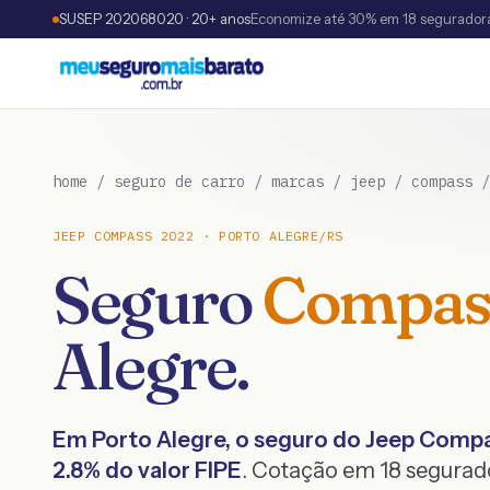
SUSEP 202068020 · 20+ anos
Economize até 30% em 18 segurador
home
/
seguro de carro
/
marcas
/
jeep
/
compass
JEEP
COMPASS
2022
·
PORTO ALEGRE
/
RS
Seguro
Compas
Alegre
.
Em
Porto Alegre
, o seguro do
Jeep
Compa
2.8
% do valor FIPE
. Cotação em 18 segurad