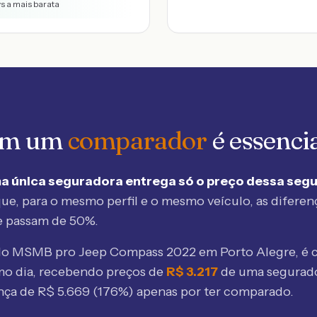
vs a mais barata
 em um
comparador
é essenci
a única seguradora entrega só o preço dessa seg
ue, para o mesmo perfil e o mesmo veículo, as diferen
e passam de 50%.
elo MSMB
pro Jeep Compass 2022 em Porto Alegre
, é
mo dia, recebendo preços de
R$
3.217
de uma segurad
ença de R$
5.669
(
176
%) apenas por ter comparado.