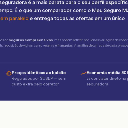
seguradora é a mais barata para o seu perfil específic
tempo. É o que um comparador como o Meu Seguro Ma
 em paralelo
e entrega todas as ofertas em um único
ões de
seguros compreensivos
, mas podem refletir pequenas variações de cober
 reposição de vidros, carro reserva e franquias. A análise detalhada de cada propost
Preços idênticos ao balcão
Economia média 30
Regulados por SUSEP — sem
vs contratar direto na
custo extra pelo corretor
seguradora