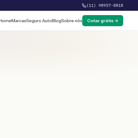
(11) 98957-8818
Home
Marcas
Seguro Auto
Blog
Sobre nós
Cotar grátis →