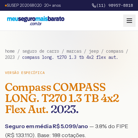
SUSEP 202068020 · 20+ anos
(11) 98957-8818
home
/
seguro de carro
/
marcas
/
jeep
/
compass
/
2023
/
compass long. t270 1.3 tb 4x2 flex aut.
VERSÃO ESPECÍFICA
Compass
COMPASS
LONG. T270 1.3 TB 4x2
Flex Aut.
2023
.
Seguro em média R$
5.099
/ano
— 3.8% do FIPE
(R$ 133.110)
. Base:
188
cotações.