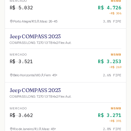
MERCADO
MSMB
R$
5.032
R$
4.726
−R$
306
Porto Alegre
/
RS
Masc · 26-45
3.8
% FIPE
Jeep COMPASS 2023
COMPASS LONG. T270 1.3 TB 4x2 Flex Aut.
MERCADO
MSMB
R$
3.521
R$
3.253
−R$
269
Belo Horizonte
/
MG
Fem · 45+
2.6
% FIPE
Jeep COMPASS 2023
COMPASS LONG. T270 1.3 TB 4x2 Flex Aut.
MERCADO
MSMB
R$
3.662
R$
3.271
−R$
391
Rio de Janeiro
/
RJ
Masc · 45+
2.8
% FIPE