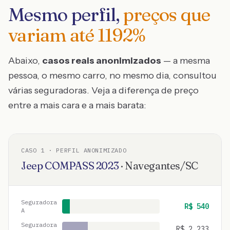
Mesmo perfil,
preços que
variam até
1192
%
Abaixo,
casos reais anonimizados
— a mesma
pessoa, o mesmo carro, no mesmo dia, consultou
várias seguradoras. Veja a diferença de preço
entre a mais cara e a mais barata:
CASO
1
· PERFIL ANONIMIZADO
Jeep
COMPASS
2023
·
Navegantes
/
SC
Seguradora
R$
540
A
Seguradora
R$
2.233