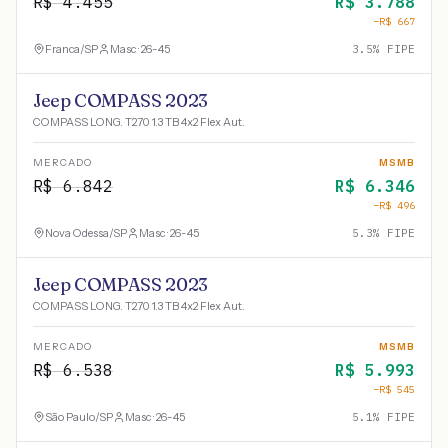
R$
4.455
R$
3.788
−R$
667
Franca
/
SP
Masc · 26-45
3.5
% FIPE
Jeep COMPASS 2023
COMPASS LONG. T270 1.3 TB 4x2 Flex Aut.
MERCADO
MSMB
R$
6.842
R$
6.346
−R$
496
Nova Odessa
/
SP
Masc · 26-45
5.3
% FIPE
Jeep COMPASS 2023
COMPASS LONG. T270 1.3 TB 4x2 Flex Aut.
MERCADO
MSMB
R$
6.538
R$
5.993
−R$
545
São Paulo
/
SP
Masc · 26-45
5.1
% FIPE