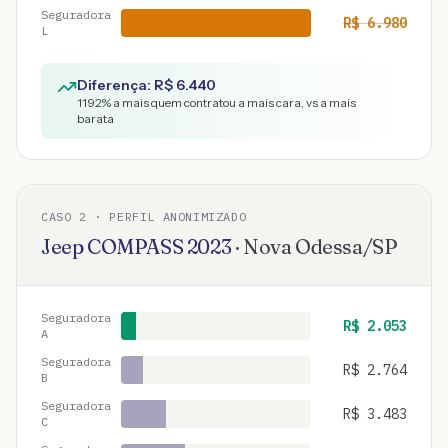
Seguradora
R$
6.980
L
Diferença: R$
6.440
1192
% a mais quem contratou a mais cara, vs a mais
barata
CASO
2
· PERFIL ANONIMIZADO
Jeep
COMPASS
2023
·
Nova Odessa
/
SP
Seguradora
R$
2.053
A
Seguradora
R$
2.764
B
Seguradora
R$
3.483
C