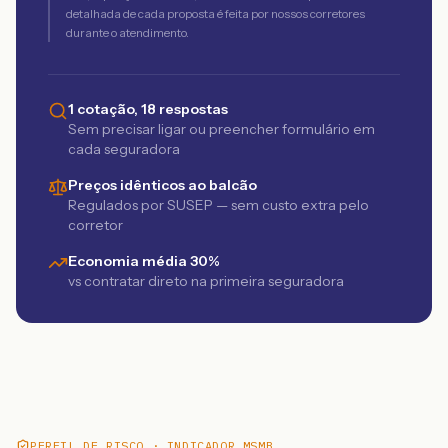
detalhada de cada proposta é feita por nossos corretores
durante o atendimento.
1 cotação, 18 respostas
Sem precisar ligar ou preencher formulário em
cada seguradora
Preços idênticos ao balcão
Regulados por SUSEP — sem custo extra pelo
corretor
Economia média 30%
vs contratar direto na primeira seguradora
PERFIL DE RISCO · INDICADOR MSMB