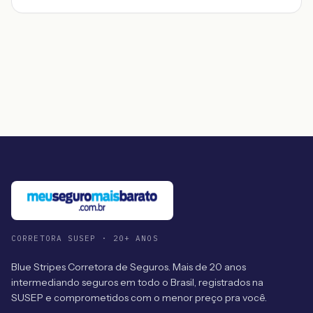
CORRETORA SUSEP · 20+ ANOS
Blue Stripes Corretora de Seguros. Mais de 20 anos
intermediando seguros em todo o Brasil, registrados na
SUSEP e comprometidos com o menor preço pra você.