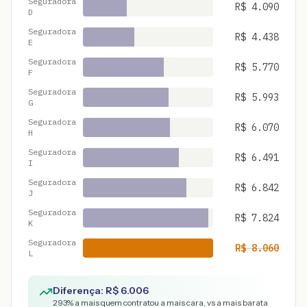
Seguradora
R$
4.090
D
Seguradora
R$
4.438
E
Seguradora
R$
5.770
F
Seguradora
R$
5.993
G
Seguradora
R$
6.070
H
Seguradora
R$
6.491
I
Seguradora
R$
6.842
J
Seguradora
R$
7.824
K
Seguradora
R$
8.060
L
Diferença: R$
6.006
293
% a mais quem contratou a mais cara, vs a mais barata