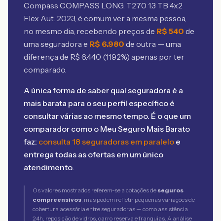
Compass COMPASS LONG. T270 1.3 TB 4x2
Flex Aut. 2023
, é comum ver a mesma pessoa,
no mesmo dia, recebendo preços de
R$
540
de
uma seguradora e
R$
6.980
de outra — uma
diferença de R$
6.440
(
1192
%) apenas por ter
comparado.
A única forma de saber qual seguradora é a
mais barata para o seu perfil específico é
consultar várias ao mesmo tempo. É o que um
comparador como o Meu Seguro Mais Barato
faz:
consulta 18 seguradoras em paralelo
e
entrega todas as ofertas em um único
atendimento.
Os valores mostrados referem-se a cotações de
seguros
compreensivos
, mas podem refletir pequenas variações de
cobertura acessória entre seguradoras — como assistência
24h, reposição de vidros, carro reserva e franquias. A análise