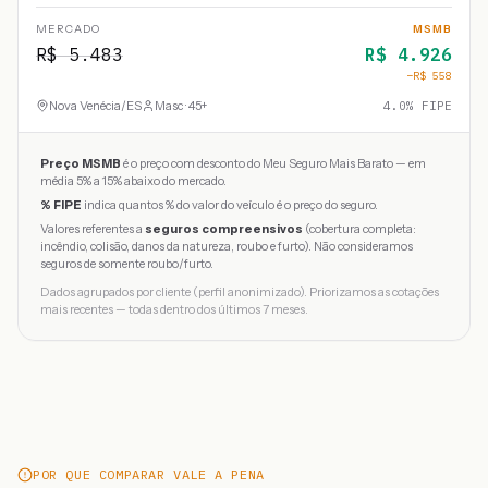
MERCADO
MSMB
R$
5.483
R$
4.926
−R$
558
Nova Venécia
/
ES
Masc · 45+
4.0
% FIPE
Preço MSMB
é o preço com desconto do Meu Seguro Mais Barato — em
média 5% a 15% abaixo do mercado.
% FIPE
indica quantos % do valor do veículo é o preço do seguro.
Valores referentes a
seguros compreensivos
(cobertura completa:
incêndio, colisão, danos da natureza, roubo e furto). Não consideramos
seguros de somente roubo/furto.
Dados agrupados por cliente (perfil anonimizado). Priorizamos as cotações
mais recentes — todas dentro dos últimos 7 meses.
POR QUE COMPARAR VALE A PENA