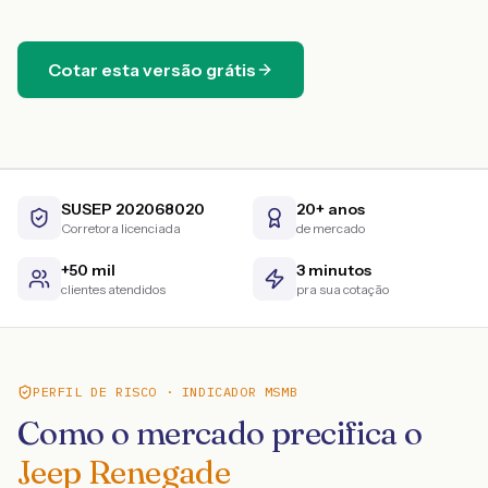
Cotar esta versão grátis
SUSEP 202068020
20+ anos
Corretora licenciada
de mercado
+50 mil
3 minutos
clientes atendidos
pra sua cotação
PERFIL DE RISCO · INDICADOR MSMB
Como o mercado precifica o
Jeep Renegade