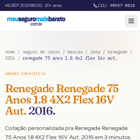
SUSEP 202068020 · 20+ anos
(11) 98957-8818
home
/
seguro de carro
/
marcas
/
jeep
/
renegade
/
2016
/
renegade 75 anos 1.8 4x2 flex 16v aut.
VERSÃO ESPECÍFICA
Renegade
Renegade 75
Anos 1.8 4X2 Flex 16V
Aut.
2016
.
Cotação personalizada pra
Renegade
Renegade
75 Anos 1.8 4X2 Flex 16V Aut.
2016
em 3 minutos.