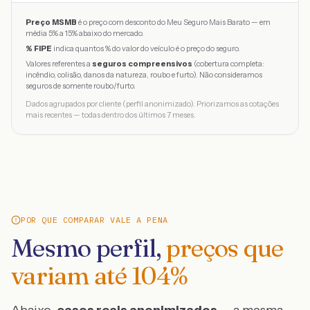
Preço MSMB
é o preço com desconto do Meu Seguro Mais Barato — em
média 5% a 15% abaixo do mercado.
% FIPE
indica quantos % do valor do veículo é o preço do seguro.
Valores referentes a
seguros compreensivos
(cobertura completa:
incêndio, colisão, danos da natureza, roubo e furto). Não consideramos
seguros de somente roubo/furto.
Dados agrupados por cliente (perfil anonimizado). Priorizamos as cotações
mais recentes — todas dentro dos últimos 7 meses.
POR QUE COMPARAR VALE A PENA
Mesmo perfil,
preços que
variam até
104
%