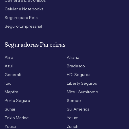
Câmera e Eletrônicos
Celular e Notebooks
Seguro para Pets
Seguro Empresarial
Seguradoras Parceiras
Aliro
Allianz
Azul
Bradesco
Generali
HDI Seguros
Itaú
Liberty Seguros
Mapfre
Mitsui Sumitomo
Porto Seguro
Sompo
Suhai
Sul América
Tokio Marine
Yelum
Youse
Zurich