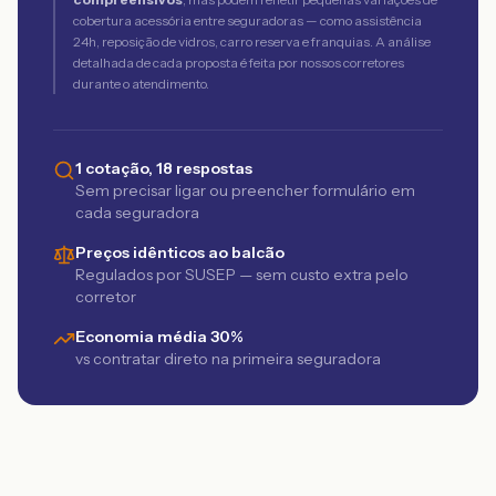
cobertura acessória entre seguradoras — como assistência
24h, reposição de vidros, carro reserva e franquias. A análise
detalhada de cada proposta é feita por nossos corretores
durante o atendimento.
1 cotação, 18 respostas
Sem precisar ligar ou preencher formulário em
cada seguradora
Preços idênticos ao balcão
Regulados por SUSEP — sem custo extra pelo
corretor
Economia média 30%
vs contratar direto na primeira seguradora