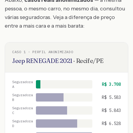
Abaixo,
casos reais anonimizados
— a mesma
pessoa, o mesmo carro, no mesmo dia, consultou
várias seguradoras. Veja a diferença de preço
entre a mais cara e a mais barata:
CASO
1
· PERFIL ANONIMIZADO
Jeep
RENEGADE
2021
·
Recife
/
PE
Seguradora
R$
3.708
A
Seguradora
R$
5.583
B
Seguradora
R$
5.843
C
Seguradora
R$
6.528
D