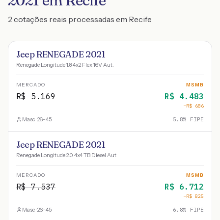
2021 em Recife
2 cotações reais processadas em Recife
Jeep RENEGADE 2021
Renegade Longitude 1.8 4x2 Flex 16V Aut.
MERCADO
MSMB
R$
5.169
R$
4.483
−R$
686
Masc · 26-45
5.8
% FIPE
Jeep RENEGADE 2021
Renegade Longitude 2.0 4x4 TB Diesel Aut
MERCADO
MSMB
R$
7.537
R$
6.712
−R$
825
Masc · 26-45
6.8
% FIPE