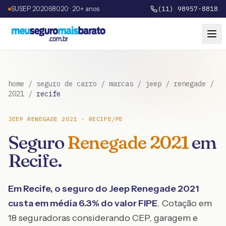
SUSEP 202068020 · 20+ anos
(11) 98957-8818
home
/
seguro de carro
/
marcas
/
jeep
/
renegade
/
2021
/
recife
JEEP
RENEGADE
2021
·
RECIFE
/
PE
Seguro
Renegade
2021
em
Recife
.
Em
Recife
, o seguro do
Jeep
Renegade
2021
custa em média
6.3
% do valor FIPE
. Cotação em
18 seguradoras considerando CEP, garagem e