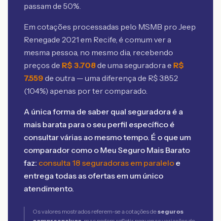
passam de 50%.
Em cotações processadas pelo MSMB
pro Jeep
Renegade 2021 em Recife
, é comum ver a
mesma pessoa, no mesmo dia, recebendo
preços de
R$
3.708
de uma seguradora e
R$
7.559
de outra — uma diferença de R$
3.852
(
104
%) apenas por ter comparado.
A única forma de saber qual seguradora é a
mais barata para o seu perfil específico é
consultar várias ao mesmo tempo. É o que um
comparador como o Meu Seguro Mais Barato
faz:
consulta 18 seguradoras em paralelo
e
entrega todas as ofertas em um único
atendimento.
Os valores mostrados referem-se a cotações de
seguros
compreensivos
, mas podem refletir pequenas variações de