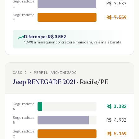
Seguradora
R$
7.537
E
Seguradora
R$
7.559
F
Diferença: R$
3.852
104
% a mais quem contratou a mais cara, vs a mais barata
CASO
2
· PERFIL ANONIMIZADO
Jeep
RENEGADE
2021
·
Recife
/
PE
Seguradora
R$
3.382
A
Seguradora
R$
4.932
B
Seguradora
R$
5.169
C