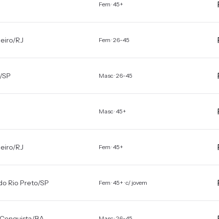
Fem · 45+
eiro
/
RJ
Fem · 26-45
/
SP
Masc · 26-45
Masc · 45+
eiro
/
RJ
Fem · 45+
do Rio Preto
/
SP
Fem · 45+ · c/ jovem
 Conquista
/
BA
Masc · 26-45