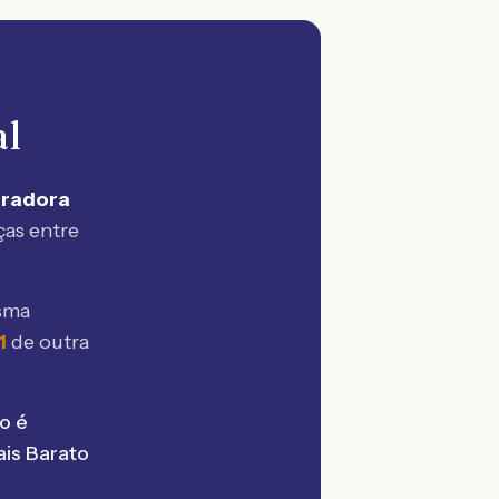
al
uradora
ças entre
sma
1
de outra
o é
is Barato