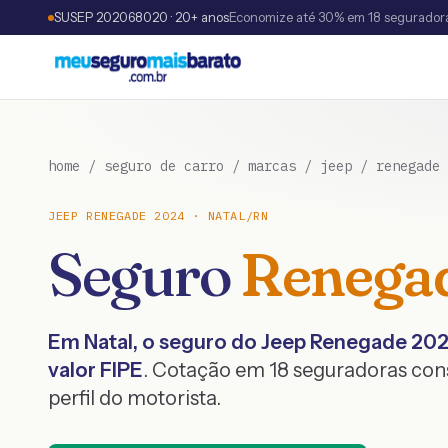
SUSEP 202068020 · 20+ anos
Economize até 30% em 18 segurador
home
/
seguro de carro
/
marcas
/
jeep
/
renegade
JEEP
RENEGADE
2024
·
NATAL
/
RN
Seguro
Renega
Em
Natal
, o seguro do
Jeep
Renegade
20
valor FIPE
. Cotação em 18 seguradoras co
perfil do motorista.