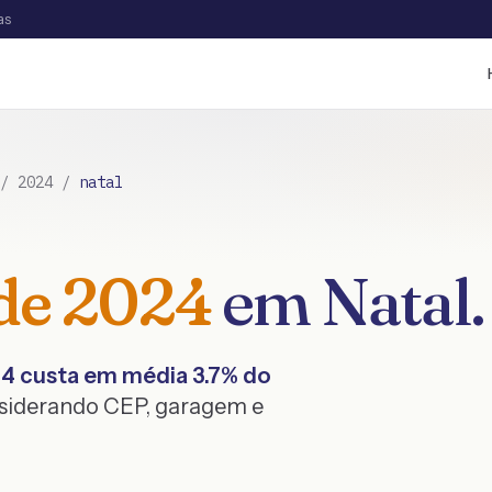
as
/
2024
/
natal
de
2024
em
Natal
.
24
custa em média
3.7
% do
nsiderando CEP, garagem e