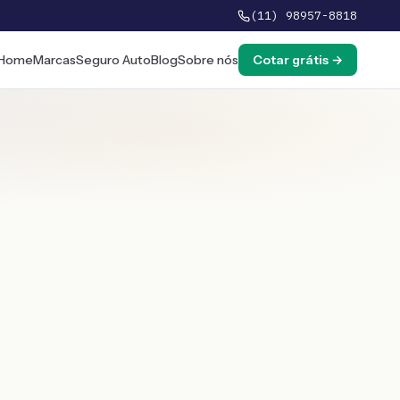
(11) 98957-8818
Home
Marcas
Seguro Auto
Blog
Sobre nós
Cotar grátis →