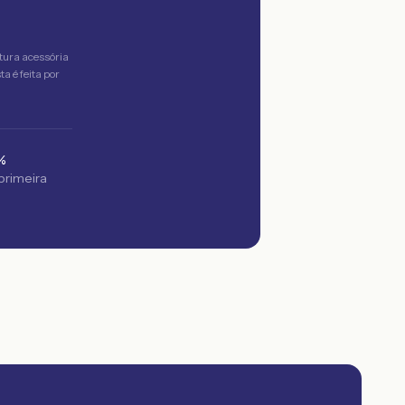
tura acessória
a é feita por
%
 primeira