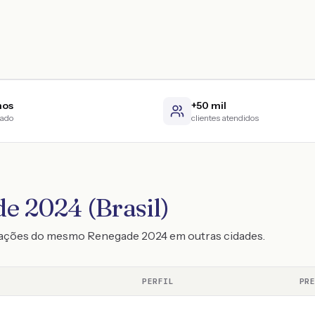
nos
+50 mil
cado
clientes atendidos
e 2024 (Brasil)
otações do mesmo Renegade 2024 em outras cidades.
PERFIL
PR