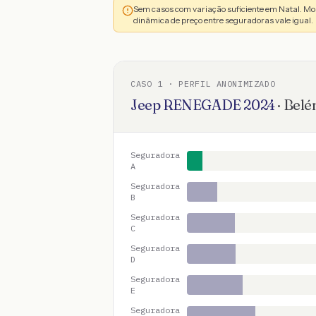
Sem casos com variação suficiente em Natal. M
dinâmica de preço entre seguradoras vale igual.
CASO
1
· PERFIL ANONIMIZADO
Jeep
RENEGADE
2024
·
Bel
Seguradora
A
Seguradora
B
Seguradora
C
Seguradora
D
Seguradora
E
Seguradora