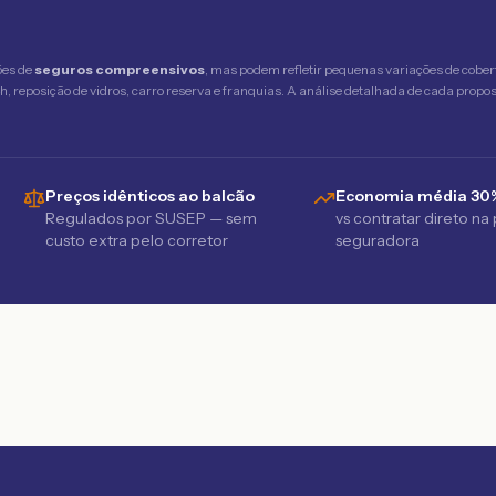
ões de
seguros compreensivos
, mas podem refletir pequenas variações de cober
 reposição de vidros, carro reserva e franquias. A análise detalhada de cada propost
Preços idênticos ao balcão
Economia média 30
Regulados por SUSEP — sem
vs contratar direto na
custo extra pelo corretor
seguradora