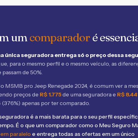
 em um
comparador
é essenci
a única seguradora entrega só o preço dessa seg
ue, para o mesmo perfil e o mesmo veículo, as diferen
e passam de 50%.
elo MSMB
pro Jeep Renegade 2024
, é comum ver a me
bendo preços de
R$
1.775
de uma seguradora e
R$
8.44
6
(
376
%) apenas por ter comparado.
seguradora é a mais barata para o seu perfil específic
tempo. É o que um comparador como o Meu Seguro Ma
 em paralelo
e entrega todas as ofertas em um único