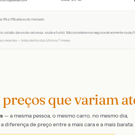
a 5% a 15% abaixo do mercado.
io, colisão, danos da natureza, roubo e furto). Não consideramos seguros de somente roubo/f
ais recentes — todas dentro dos últimos 7 meses.
preços que variam a
os
— a mesma pessoa, o mesmo carro, no mesmo dia,
a diferença de preço entre a mais cara e a mais barata: