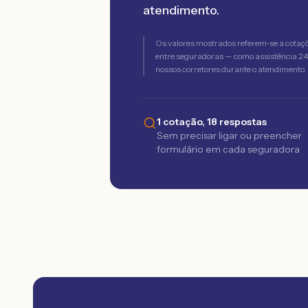
atendimento.
Os valores mostrados referem-se a cotaç
entre seguradoras — como assistência 24h,
nossos corretores durante o atendimento.
1 cotação, 18 respostas
Sem precisar ligar ou preencher
formulário em cada seguradora