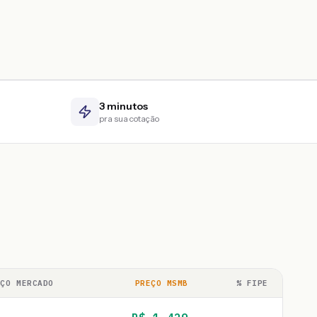
3 minutos
pra sua cotação
EÇO MERCADO
PREÇO MSMB
% FIPE