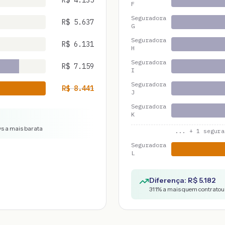
R$
4.135
F
Seguradora
R$
5.637
G
Seguradora
R$
6.131
H
Seguradora
R$
7.159
I
Seguradora
R$
8.441
J
Seguradora
K
vs a mais barata
... +
1
segura
Seguradora
L
Diferença: R$
5.182
311
% a mais quem contratou 