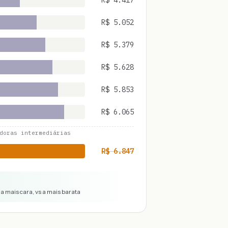
R$
4.417
R$
5.052
R$
5.379
R$
5.628
R$
5.853
R$
6.065
doras intermediárias
R$
6.847
a mais cara, vs a mais barata