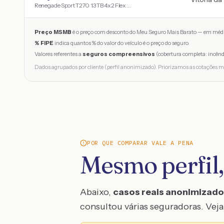
Renegade Sport T270 1.3 TB 4x2 Flex Aut.
Preço MSMB
é o preço com desconto do Meu Seguro Mais Barato — em médi
% FIPE
indica quantos % do valor do veículo é o preço do seguro.
Valores referentes a
seguros compreensivos
(cobertura completa: incênd
Dados agrupados por cliente (perfil anonimizado). Priorizamos as cotações m
POR QUE COMPARAR VALE A PENA
Mesmo perfil,
Abaixo,
casos reais anonimizad
consultou várias seguradoras. Veja 