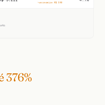
economize R$
598
urto.
té
376
%