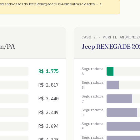
ostrando casos do Jeep Renegade 2024 em outras cidades — a
CASO
2
· PERFIL ANONIMIZ
ém
/
PA
Jeep
RENEGADE
20
Seguradora
R$
1.775
A
Seguradora
R$
2.817
B
Seguradora
R$
3.440
C
Seguradora
R$
3.449
D
Seguradora
R$
3.694
E
Seguradora