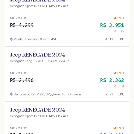
Renegade Sport T270 1.3 TB 4x2 Flex Aut.
MERCADO
MSMB
R$
4.299
R$
3.951
−R$
349
Rio de Janeiro
/
RJ
Fem · 45+
4.1
% FIPE
Jeep RENEGADE 2024
Renegade Long. T270 1.3 TB 4x2 Flex Aut.
MERCADO
MSMB
R$
2.496
R$
2.362
−R$
134
São José do Rio Preto
/
SP
Fem · 45+ · c/ jovem
2.2
% FIPE
Jeep RENEGADE 2024
Renegade Sport T270 1.3 TB 4x2 Flex Aut.
MERCADO
MSMB