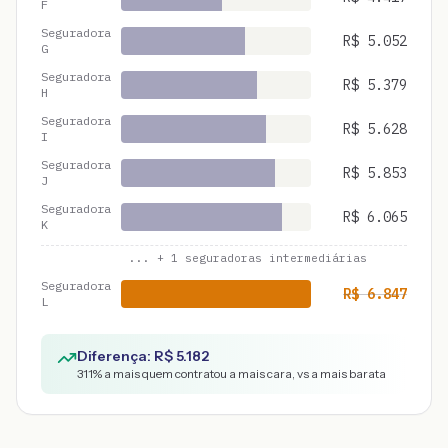
F
Seguradora
R$
5.052
G
Seguradora
R$
5.379
H
Seguradora
R$
5.628
I
Seguradora
R$
5.853
J
Seguradora
R$
6.065
K
... +
1
seguradoras intermediárias
Seguradora
R$
6.847
L
Diferença: R$
5.182
311
% a mais quem contratou a mais cara, vs a mais barata