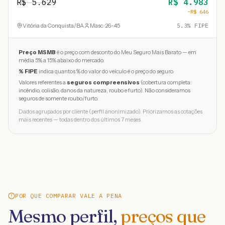
R$
5.629
R$
4.983
−R$
646
Vitória da Conquista
/
BA
Masc · 26-45
5.3
% FIPE
Preço MSMB
é o preço com desconto do Meu Seguro Mais Barato — em
média 5% a 15% abaixo do mercado.
% FIPE
indica quantos % do valor do veículo é o preço do seguro.
Valores referentes a
seguros compreensivos
(cobertura completa:
incêndio, colisão, danos da natureza, roubo e furto). Não consideramos
seguros de somente roubo/furto.
Dados agrupados por cliente (perfil anonimizado). Priorizamos as cotações
mais recentes — todas dentro dos últimos 7 meses.
POR QUE COMPARAR VALE A PENA
Mesmo perfil,
preços que