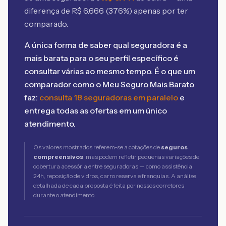
diferença de R$
6.666
(
376
%) apenas por ter
comparado.
A única forma de saber qual seguradora é a
mais barata para o seu perfil específico é
consultar várias ao mesmo tempo. É o que um
comparador como o Meu Seguro Mais Barato
faz:
consulta 18 seguradoras em paralelo
e
entrega todas as ofertas em um único
atendimento.
Os valores mostrados referem-se a cotações de
seguros
compreensivos
, mas podem refletir pequenas variações de
cobertura acessória entre seguradoras — como assistência
24h, reposição de vidros, carro reserva e franquias. A análise
detalhada de cada proposta é feita por nossos corretores
durante o atendimento.