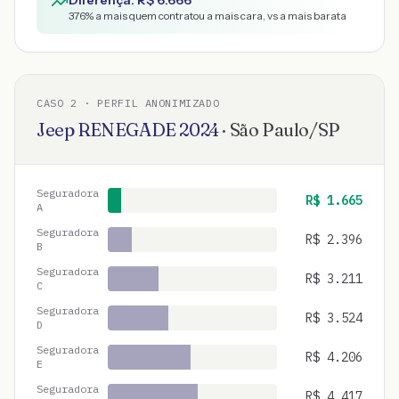
Diferença: R$
6.666
376
% a mais quem contratou a mais cara, vs a mais barata
CASO
2
· PERFIL ANONIMIZADO
Jeep
RENEGADE
2024
·
São Paulo
/
SP
Seguradora
R$
1.665
A
Seguradora
R$
2.396
B
Seguradora
R$
3.211
C
Seguradora
R$
3.524
D
Seguradora
R$
4.206
E
Seguradora
R$
4.417