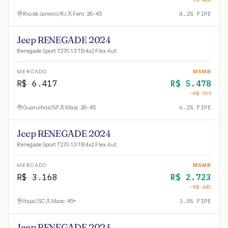
Rio de Janeiro
/
RJ
Fem · 26-45
4.2
% FIPE
Jeep RENEGADE 2024
Renegade Sport T270 1.3 TB 4x2 Flex Aut.
MERCADO
MSMB
R$
6.417
R$
5.478
−R$
939
Guarulhos
/
SP
Masc · 26-45
6.2
% FIPE
Jeep RENEGADE 2024
Renegade Sport T270 1.3 TB 4x2 Flex Aut.
MERCADO
MSMB
R$
3.168
R$
2.723
−R$
445
Itajaí
/
SC
Masc · 45+
3.0
% FIPE
Jeep RENEGADE 2024