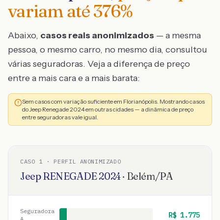
variam até
376
%
Abaixo,
casos reais anonimizados
— a mesma
pessoa, o mesmo carro, no mesmo dia, consultou
várias seguradoras. Veja a diferença de preço
entre a mais cara e a mais barata:
Sem casos com variação suficiente em Florianópolis. Mostrando casos
do Jeep Renegade 2024 em outras cidades — a dinâmica de preço
entre seguradoras vale igual.
CASO
1
· PERFIL ANONIMIZADO
Jeep
RENEGADE
2024
·
Belém
/
PA
Seguradora
R$
1.775
A