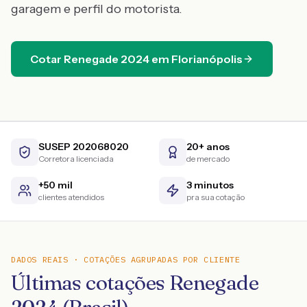
garagem e perfil do motorista.
Cotar
Renegade
2024
em
Florianópolis
SUSEP 202068020
20+ anos
Corretora licenciada
de mercado
+50 mil
3 minutos
clientes atendidos
pra sua cotação
DADOS REAIS · COTAÇÕES AGRUPADAS POR CLIENTE
Últimas cotações Renegade