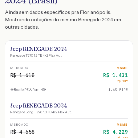
2024 (Brasil)
Ainda sem dados específicos pra Florianópolis.
Mostrando cotações do mesmo Renegade 2024 em
outras cidades.
Jeep RENEGADE 2024
Renegade T270 1.3 TB 4x2 Flex Aut.
MERCADO
MSMB
R$
1.618
R$
1.431
−R$
187
Recife
/
PE
Fem · 45+
1.6
% FIPE
Jeep RENEGADE 2024
Renegade Long. T270 1.3 TB 4x2 Flex Aut.
MERCADO
MSMB
R$
4.658
R$
4.229
−R$
428