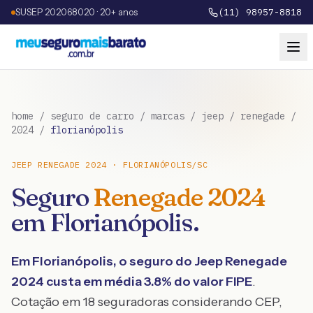
SUSEP 202068020 · 20+ anos
(11) 98957-8818
home
/
seguro de carro
/
marcas
/
jeep
/
renegade
/
2024
/
florianópolis
JEEP
RENEGADE
2024
·
FLORIANÓPOLIS
/
SC
Seguro
Renegade
2024
em
Florianópolis
.
Em
Florianópolis
, o seguro do
Jeep
Renegade
2024
custa em média
3.8
% do valor FIPE
.
Cotação em 18 seguradoras considerando CEP,