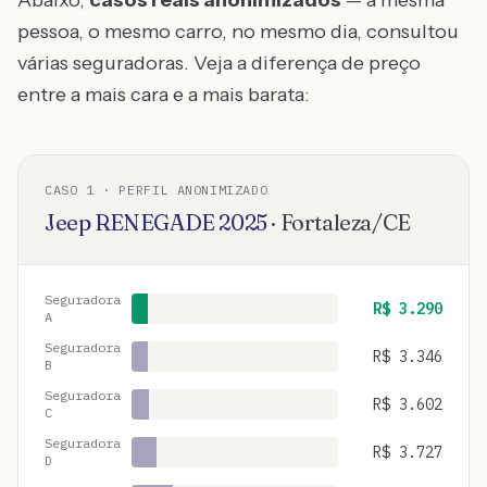
Abaixo,
casos reais anonimizados
— a mesma
pessoa, o mesmo carro, no mesmo dia, consultou
várias seguradoras. Veja a diferença de preço
entre a mais cara e a mais barata:
CASO
1
· PERFIL ANONIMIZADO
Jeep
RENEGADE
2025
·
Fortaleza
/
CE
Seguradora
R$
3.290
A
Seguradora
R$
3.346
B
Seguradora
R$
3.602
C
Seguradora
R$
3.727
D