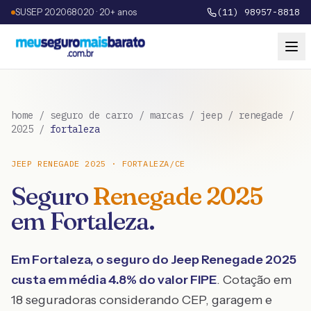
SUSEP 202068020 · 20+ anos
(11) 98957-8818
home
/
seguro de carro
/
marcas
/
jeep
/
renegade
/
2025
/
fortaleza
JEEP
RENEGADE
2025
·
FORTALEZA
/
CE
Seguro
Renegade
2025
em
Fortaleza
.
Em
Fortaleza
, o seguro do
Jeep
Renegade
2025
custa em média
4.8
% do valor FIPE
. Cotação em
18 seguradoras considerando CEP, garagem e