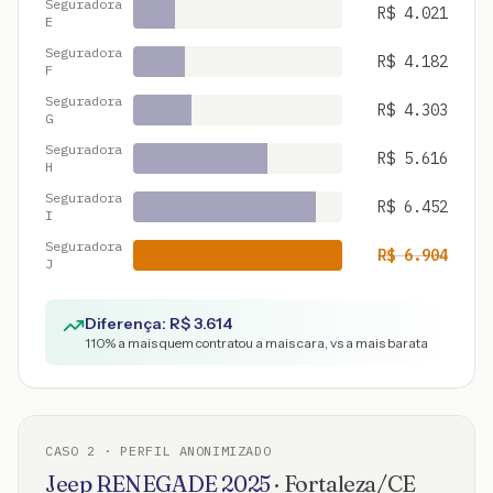
Seguradora
R$
4.021
E
Seguradora
R$
4.182
F
Seguradora
R$
4.303
G
Seguradora
R$
5.616
H
Seguradora
R$
6.452
I
Seguradora
R$
6.904
J
Diferença: R$
3.614
110
% a mais quem contratou a mais cara, vs a mais barata
CASO
2
· PERFIL ANONIMIZADO
Jeep
RENEGADE
2025
·
Fortaleza
/
CE