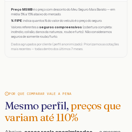
Preço MSMB
é o preço com desconto do Meu Seguro Mais Barato — em
média 5% a 15% abaixo do mercado.
% FIPE
indica quantos % do valor do veículo é o preço do seguro.
Valores referentes a
seguros compreensivos
(cobertura completa:
incêndio, colisão, danos da natureza, roubo e furto). Não consideramos
seguros de somente roubo/furto.
Dados agrupados por cliente (perfil anonimizado). Priorizamos as cotações
mais recentes — todas dentro dos últimos 7 meses.
POR QUE COMPARAR VALE A PENA
Mesmo perfil,
preços que
variam até
110
%