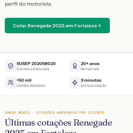
perfil do motorista.
Cotar
Renegade
2025
em
Fortaleza
SUSEP 202068020
20+ anos
Corretora licenciada
de mercado
+50 mil
3 minutos
clientes atendidos
pra sua cotação
DADOS REAIS · COTAÇÕES AGRUPADAS POR CLIENTE
Últimas cotações Renegade