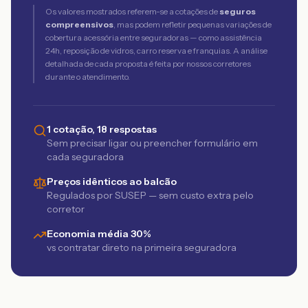
Os valores mostrados referem-se a cotações de
seguros
compreensivos
, mas podem refletir pequenas variações de
cobertura acessória entre seguradoras — como assistência
24h, reposição de vidros, carro reserva e franquias. A análise
detalhada de cada proposta é feita por nossos corretores
durante o atendimento.
1 cotação, 18 respostas
Sem precisar ligar ou preencher formulário em
cada seguradora
Preços idênticos ao balcão
Regulados por SUSEP — sem custo extra pelo
corretor
Economia média 30%
vs contratar direto na primeira seguradora