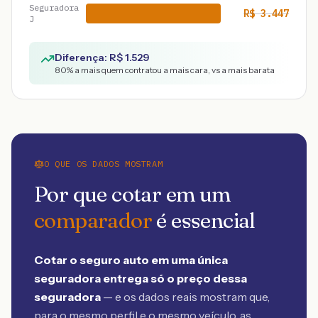
Seguradora
R$
3.447
J
Diferença: R$
1.529
80
% a mais quem contratou a mais cara, vs a mais barata
O QUE OS DADOS MOSTRAM
Por que cotar em um
comparador
é essencial
Cotar o seguro auto em uma única
seguradora entrega só o preço dessa
seguradora
— e os dados reais mostram que,
para o mesmo perfil e o mesmo veículo, as