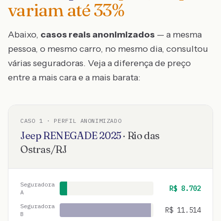
variam até
33
%
Abaixo,
casos reais anonimizados
— a mesma
pessoa, o mesmo carro, no mesmo dia, consultou
várias seguradoras. Veja a diferença de preço
entre a mais cara e a mais barata:
CASO
1
· PERFIL ANONIMIZADO
Jeep
RENEGADE
2025
·
Rio das
Ostras
/
RJ
Seguradora
R$
8.702
A
Seguradora
R$
11.514
B