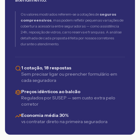
Os valores mostrados referem-se a cotações de
seguros
compreensivos
, mas podem refletir pequenas variações de
cobertura acessória entre seguradoras — como assistência
24h, reposição de vidros, carro reserva e franquias. A análise
detalhada de cada proposta é feita por nossos corretores
durante o atendimento.
1 cotação, 18 respostas
Sem precisar ligar ou preencher formulário em
cada seguradora
Preços idênticos ao balcão
Regulados por SUSEP — sem custo extra pelo
corretor
Economia média 30%
vs contratar direto na primeira seguradora