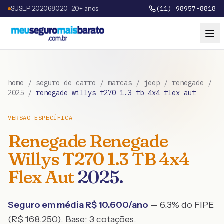
SUSEP 202068020 · 20+ anos
(11) 98957-8818
home
/
seguro de carro
/
marcas
/
jeep
/
renegade
/
2025
/
renegade willys t270 1.3 tb 4x4 flex aut
VERSÃO ESPECÍFICA
Renegade
Renegade
Willys T270 1.3 TB 4x4
Flex Aut
2025
.
Seguro em média R$
10.600
/ano
— 6.3% do FIPE
(R$ 168.250)
. Base:
3
cotações.