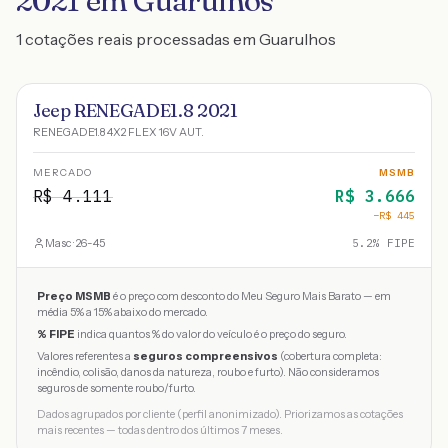
2021 em Guarulhos
1 cotações reais processadas em Guarulhos
Jeep RENEGADE1.8 2021
RENEGADE1.8 4X2 FLEX 16V AUT.
MERCADO
MSMB
R$
4.111
R$
3.666
−R$
445
Masc · 26-45
5.2
% FIPE
Preço MSMB
é o preço com desconto do Meu Seguro Mais Barato — em
média 5% a 15% abaixo do mercado.
% FIPE
indica quantos % do valor do veículo é o preço do seguro.
Valores referentes a
seguros compreensivos
(cobertura completa:
incêndio, colisão, danos da natureza, roubo e furto). Não consideramos
seguros de somente roubo/furto.
Dados agrupados por cliente (perfil anonimizado). Priorizamos as cotações
mais recentes — todas dentro dos últimos 7 meses.