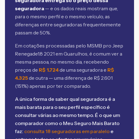
seguradora entrega só o preço dessa
seguradora
— e os dados reais mostram que,
para o mesmo perfil e o mesmo veículo, as
diferenças entre seguradoras frequentemente
passam de 50%.
Em cotações processadas pelo MSMB
pro Jeep
Renegade1.8 2021 em Guarulhos
, é comum ver a
mesma pessoa, no mesmo dia, recebendo
preços de
R$
1.724
de uma seguradora e
R$
4.325
de outra — uma diferença de R$
2.601
(
151
%) apenas por ter comparado.
A única forma de saber qual seguradora é a
mais barata para o seu perfil específico é
consultar várias ao mesmo tempo. É o que um
comparador como o Meu Seguro Mais Barato
faz:
consulta 18 seguradoras em paralelo
e