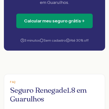
em Guarulhos
.
Calcular meu seguro grátis
3 minutos
Sem cadastro
Até 30% off
FAQ
Seguro Renegade1.8 em
Guarulhos