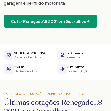
garagem e perfil do motorista.
Cotar
Renegade1.8
2021
em
Guarulhos
SUSEP 202068020
20+ anos
Corretora licenciada
de mercado
+50 mil
3 minutos
clientes atendidos
pra sua cotação
DADOS REAIS · COTAÇÕES AGRUPADAS POR CLIENTE
Últimas cotações Renegade1.8