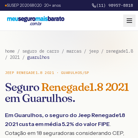
SUSEP 202068020 · 20+ anos
(11) 98957-8818
home
/
seguro de carro
/
marcas
/
jeep
/
renegade1.8
/
2021
/
guarulhos
JEEP
RENEGADE1.8
2021
·
GUARULHOS
/
SP
Seguro
Renegade1.8
2021
em
Guarulhos
.
Em
Guarulhos
, o seguro do
Jeep
Renegade1.8
2021
custa em média
5.2
% do valor FIPE
.
Cotação em 18 seguradoras considerando CEP,