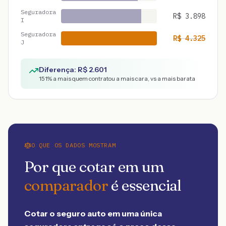
Seguradora
R$
3.898
I
Seguradora
R$
4.325
J
Diferença: R$
2.601
151
% a mais quem contratou a mais cara, vs a mais barata
O QUE OS DADOS MOSTRAM
Por que cotar em um
comparador
é essencial
Cotar o seguro auto em uma única