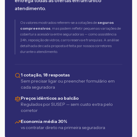
entrega todas as ofertas em um único
atendimento.
Os valores mostrados referem-se a cotações de
seguros
compreensivos
, mas podem refletir pequenas variações de
cobertura acessória entre seguradoras — como assistência
24h, reposição de vidros, carro reserva e franquias. A análise
detalhada de cada proposta é feita por nossos corretores
durante o atendimento.
1 cotação, 18 respostas
Sem precisar ligar ou preencher formulário em
cada seguradora
Preços idênticos ao balcão
Regulados por SUSEP — sem custo extra pelo
corretor
Economia média 30%
vs contratar direto na primeira seguradora