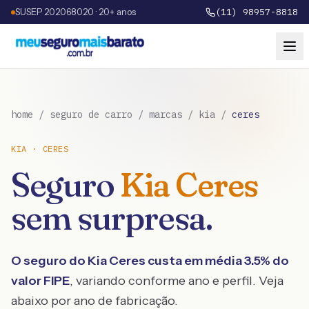
SUSEP 202068020 · 20+ anos
(11) 98957-8818
home
/
seguro de carro
/
marcas
/
kia
/
ceres
KIA
·
CERES
Seguro
Kia
Ceres
sem surpresa.
O seguro do
Kia
Ceres
custa em média
3.5
% do
valor FIPE
, variando conforme ano e perfil. Veja
abaixo por ano de fabricação.