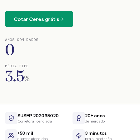
Cotar
Ceres
grátis
ANOS COM DADOS
0
MÉDIA FIPE
3.5
%
SUSEP 202068020
20+ anos
Corretora licenciada
de mercado
+50 mil
3 minutos
clientes atendidos
pra sua cotação