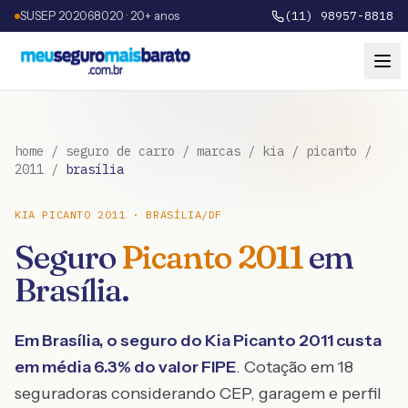
SUSEP 202068020 · 20+ anos
(11) 98957-8818
home
/
seguro de carro
/
marcas
/
kia
/
picanto
/
2011
/
brasília
KIA
PICANTO
2011
·
BRASÍLIA
/
DF
Seguro
Picanto
2011
em
Brasília
.
Em
Brasília
, o seguro do
Kia
Picanto
2011
custa
em média
6.3
% do valor FIPE
. Cotação em 18
seguradoras considerando CEP, garagem e perfil