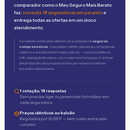
comparador como o Meu Seguro Mais Barato
faz:
consulta 18 seguradoras em paralelo
e
entrega todas as ofertas em um único
atendimento.
Os valores mostrados referem-se a cotações de
seguros
compreensivos
, mas podem refletir pequenas variações de
cobertura acessória entre seguradoras — como assistência
24h, reposição de vidros, carro reserva e franquias. A análise
detalhada de cada proposta é feita por nossos corretores
durante o atendimento.
1 cotação, 18 respostas
Sem precisar ligar ou preencher formulário em
cada seguradora
Preços idênticos ao balcão
Regulados por SUSEP — sem custo extra pelo
corretor