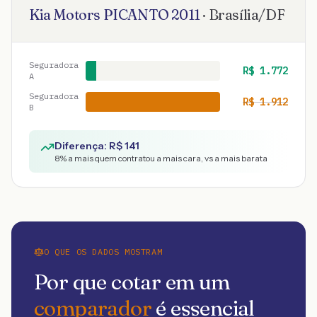
Kia Motors
PICANTO
2011
·
Brasília
/
DF
Seguradora
R$
1.772
A
Seguradora
R$
1.912
B
Diferença: R$
141
8
% a mais quem contratou a mais cara, vs a mais barata
O QUE OS DADOS MOSTRAM
Por que cotar em um
comparador
é essencial