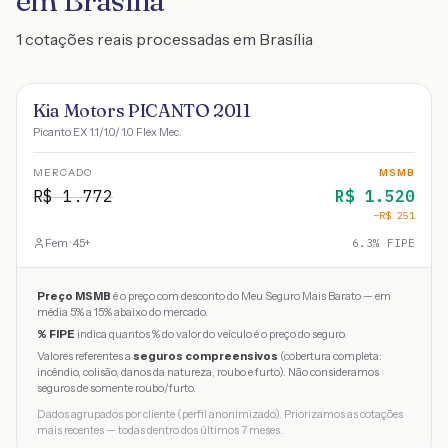
em Brasília
1 cotações reais processadas em Brasília
Kia Motors PICANTO 2011
Picanto EX 1.1/1.0/ 1.0 Flex Mec.
MERCADO
MSMB
R$
1.772
R$
1.520
−R$
251
Fem · 45+
6.3
% FIPE
Preço MSMB
é o preço com desconto do Meu Seguro Mais Barato — em
média 5% a 15% abaixo do mercado.
% FIPE
indica quantos % do valor do veículo é o preço do seguro.
Valores referentes a
seguros compreensivos
(cobertura completa:
incêndio, colisão, danos da natureza, roubo e furto). Não consideramos
seguros de somente roubo/furto.
Dados agrupados por cliente (perfil anonimizado). Priorizamos as cotações
mais recentes — todas dentro dos últimos 7 meses.