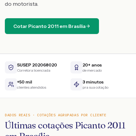
do motorista.
Cotar
Picanto
2011
em
Brasília
SUSEP 202068020
20+ anos
Corretora licenciada
de mercado
+50 mil
3 minutos
clientes atendidos
pra sua cotação
DADOS REAIS · COTAÇÕES AGRUPADAS POR CLIENTE
Últimas cotações Picanto 2011