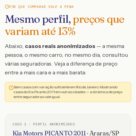
POR QUE COMPARAR VALE A PENA
Mesmo perfil,
preços que
variam até
13
%
Abaixo,
casos reais anonimizados
— a mesma
pessoa, o mesmo carro, no mesmo dia, consultou
várias seguradoras. Veja a diferença de preço
entre a mais cara e a mais barata:
Sem casos com variação suficiente em Rio de Janeiro. Mostrando
casos do Kia Picanto 2011 em outras cidades — a dinâmica de preço
entre seguradoras vale igual.
CASO
1
· PERFIL ANONIMIZADO
Kia Motors
PICANTO
2011
·
Araras
/
SP