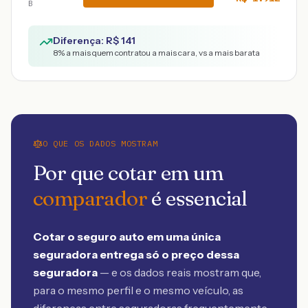
B
Diferença: R$
141
8
% a mais quem contratou a mais cara, vs a mais barata
O QUE OS DADOS MOSTRAM
Por que cotar em um
comparador
é essencial
Cotar o seguro auto em uma única
seguradora entrega só o preço dessa
seguradora
— e os dados reais mostram que,
para o mesmo perfil e o mesmo veículo, as