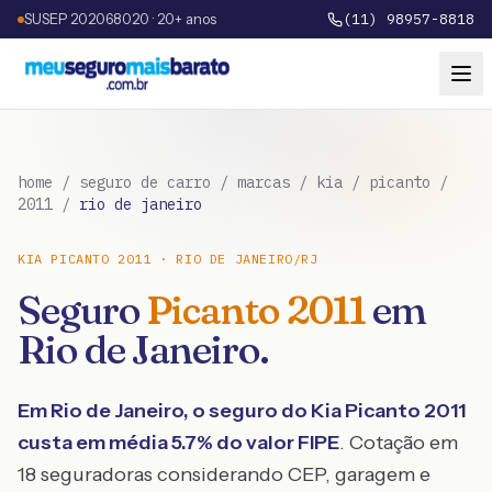
SUSEP 202068020 · 20+ anos
(11) 98957-8818
home
/
seguro de carro
/
marcas
/
kia
/
picanto
/
2011
/
rio de janeiro
KIA
PICANTO
2011
·
RIO DE JANEIRO
/
RJ
Seguro
Picanto
2011
em
Rio de Janeiro
.
Em
Rio de Janeiro
, o seguro do
Kia
Picanto
2011
custa em média
5.7
% do valor FIPE
. Cotação em
18 seguradoras considerando CEP, garagem e