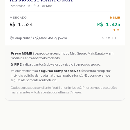
Picanto EX 1.1/1.0/ 1.0 Flex Mec.
MERCADO
MSMB
R$
1.524
R$
1.425
−R$
98
Carapicuíba
/
SP
Masc · 45+ · c/ jovem
5.5
% FIPE
Preço MSMB
é o preço com desconto do Meu Seguro Mais Barato — em
média 5% a 15% abaixo do mercado.
% FIPE
indica quantos % do valor do veículo é o preço do seguro.
Valores referentes a
seguros compreensivos
(cobertura completa:
incêndio, colisão, danos da natureza, roubo e furto). Não consideramos
seguros de somente roubo/furto.
Dados agrupados por cliente (perfil anonimizado). Priorizamos as cotações
mais recentes — todas dentro dos últimos 7 meses.