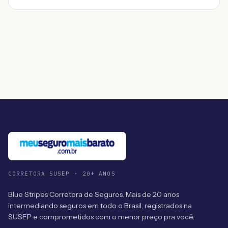
CORRETORA SUSEP · 20+ ANOS
Blue Stripes Corretora de Seguros. Mais de 20 anos
intermediando seguros em todo o Brasil, registrados na
SUSEP e comprometidos com o menor preço pra você.