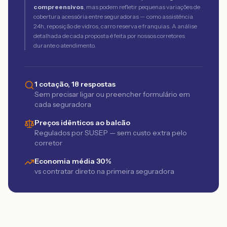
compreensivos
, mas podem refletir pequenas variações de
cobertura acessória entre seguradoras — como assistência
24h, reposição de vidros, carro reserva e franquias. A análise
detalhada de cada proposta é feita por nossos corretores
durante o atendimento.
1 cotação, 18 respostas
Sem precisar ligar ou preencher formulário em
cada seguradora
Preços idênticos ao balcão
Regulados por SUSEP — sem custo extra pelo
corretor
Economia média 30%
vs contratar direto na primeira seguradora