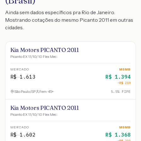
(Brasil)
Ainda sem dados específicos pra Rio de Janeiro.
Mostrando cotações do mesmo Picanto 2011 em outras
cidades.
Kia Motors PICANTO 2011
Picanto EX 1.1/1.0/ 1.0 Flex Mec.
MERCADO
MSMB
R$
1.613
R$
1.394
−R$
219
São Paulo
/
SP
Fem · 45+
5.5
% FIPE
Kia Motors PICANTO 2011
Picanto EX 1.1/1.0/ 1.0 Flex Mec.
MERCADO
MSMB
R$
1.602
R$
1.368
−R$
233