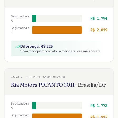
Seguradora
R$
1.794
A
Seguradora
R$
2.019
B
Diferença: R$
225
13
% a mais quem contratou a mais cara, vs a mais barata
CASO
2
· PERFIL ANONIMIZADO
Kia Motors
PICANTO
2011
·
Brasília
/
DF
Seguradora
R$
1.772
A
Seguradora
R$
1.912