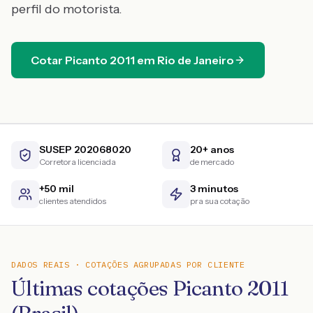
perfil do motorista.
Cotar
Picanto
2011
em
Rio de Janeiro
SUSEP 202068020
20+ anos
Corretora licenciada
de mercado
+50 mil
3 minutos
clientes atendidos
pra sua cotação
DADOS REAIS · COTAÇÕES AGRUPADAS POR CLIENTE
Últimas cotações Picanto 2011