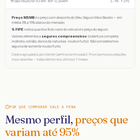
São Paulo
/
SP
Fem · 45+ · c/ jovem
3.9
% FIPE
Preço MSMB
é o preço com desconto do Meu Seguro Mais Barato — em
média 5% a 15% abaixo do mercado.
% FIPE
indica quantos % do valor do veículo é o preço do seguro.
Valores referentes a
seguros compreensivos
(cobertura completa:
incêndio, colisão, danos da natureza, roubo e furto). Não consideramos
seguros de somente roubo/furto.
Dados agrupados por cliente (perfil anonimizado). Priorizamos as cotações
mais recentes — todas dentro dos últimos 7 meses.
POR QUE COMPARAR VALE A PENA
Mesmo perfil,
preços que
variam até
95
%