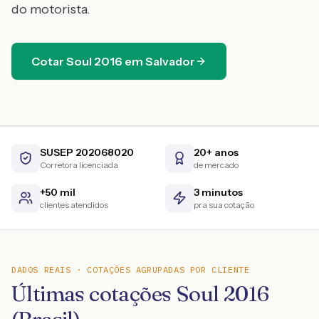
do motorista.
Cotar
Soul
2016
em
Salvador
SUSEP 202068020
20+ anos
Corretora licenciada
de mercado
+50 mil
3 minutos
clientes atendidos
pra sua cotação
DADOS REAIS · COTAÇÕES AGRUPADAS POR CLIENTE
Últimas cotações Soul 2016