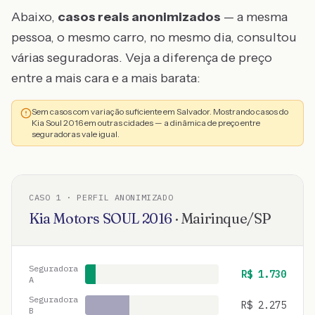
Abaixo,
casos reais anonimizados
— a mesma
pessoa, o mesmo carro, no mesmo dia, consultou
várias seguradoras. Veja a diferença de preço
entre a mais cara e a mais barata:
Sem casos com variação suficiente em Salvador. Mostrando casos do
Kia Soul 2016 em outras cidades — a dinâmica de preço entre
seguradoras vale igual.
CASO
1
· PERFIL ANONIMIZADO
Kia Motors
SOUL
2016
·
Mairinque
/
SP
Seguradora
R$
1.730
A
Seguradora
R$
2.275
B