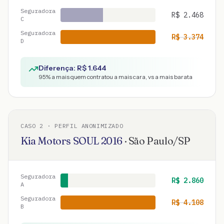
Seguradora
R$
2.468
C
Seguradora
R$
3.374
D
Diferença: R$
1.644
95
% a mais quem contratou a mais cara, vs a mais barata
CASO
2
· PERFIL ANONIMIZADO
Kia Motors
SOUL
2016
·
São Paulo
/
SP
Seguradora
R$
2.860
A
Seguradora
R$
4.108
B