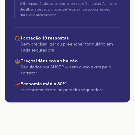
24h, reposição de vidros, carro reserva e franquias. A análise
detalhada de cada proposta é feita por nossos corretores
durante o atendimento.
1 cotação, 18 respostas
Sem precisar ligar ou preencher formulário em
cada seguradora
Preços idênticos ao balcão
Regulados por SUSEP — sem custo extra pelo
corretor
Economia média 30%
vs contratar direto na primeira seguradora