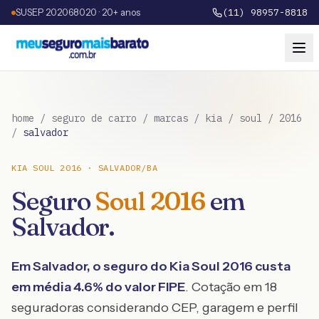
SUSEP 202068020 · 20+ anos
(11) 98957-8818
home
/
seguro de carro
/
marcas
/
kia
/
soul
/
2016
/
salvador
KIA
SOUL
2016
·
SALVADOR
/
BA
Seguro
Soul
2016
em
Salvador
.
Em
Salvador
, o seguro do
Kia
Soul
2016
custa
em média
4.6
% do valor FIPE
. Cotação em 18
seguradoras considerando CEP, garagem e perfil