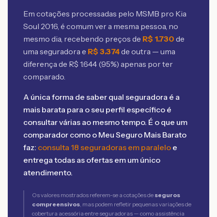
Em cotações processadas pelo MSMB
pro Kia
Soul 2016
, é comum ver a mesma pessoa, no
mesmo dia, recebendo preços de
R$
1.730
de
uma seguradora e
R$
3.374
de outra — uma
diferença de R$
1.644
(
95
%) apenas por ter
comparado.
A única forma de saber qual seguradora é a
mais barata para o seu perfil específico é
consultar várias ao mesmo tempo. É o que um
comparador como o Meu Seguro Mais Barato
faz:
consulta 18 seguradoras em paralelo
e
entrega todas as ofertas em um único
atendimento.
Os valores mostrados referem-se a cotações de
seguros
compreensivos
, mas podem refletir pequenas variações de
cobertura acessória entre seguradoras — como assistência