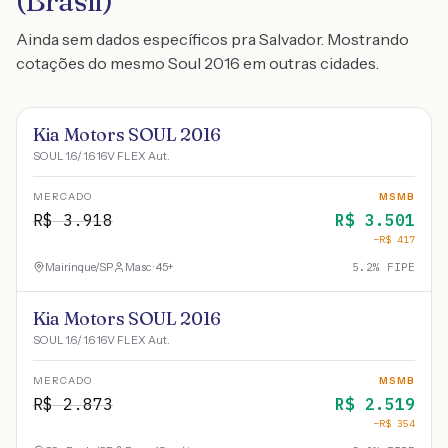
(Brasil)
Ainda sem dados específicos pra Salvador. Mostrando
cotações do mesmo Soul 2016 em outras cidades.
Kia Motors SOUL 2016
SOUL 1.6/ 1.6 16V FLEX Aut.
MERCADO
MSMB
R$
3.918
R$
3.501
−R$
417
Mairinque
/
SP
Masc · 45+
5.2
% FIPE
Kia Motors SOUL 2016
SOUL 1.6/ 1.6 16V FLEX Aut.
MERCADO
MSMB
R$
2.873
R$
2.519
−R$
354