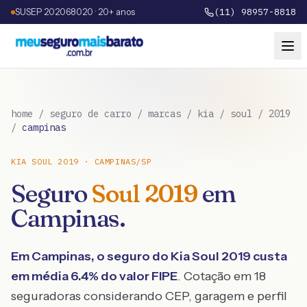
SUSEP 202068020 · 20+ anos
(11) 98957-8818
home
/
seguro de carro
/
marcas
/
kia
/
soul
/
2019
/
campinas
KIA
SOUL
2019
·
CAMPINAS
/
SP
Seguro
Soul
2019
em
Campinas
.
Em
Campinas
, o seguro do
Kia
Soul
2019
custa
em média
6.4
% do valor FIPE
. Cotação em 18
seguradoras considerando CEP, garagem e perfil