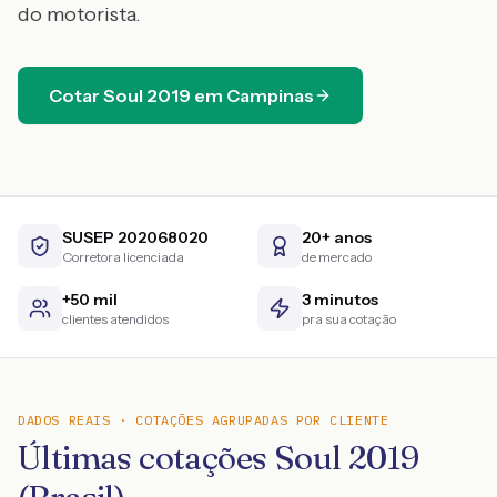
do motorista.
Cotar
Soul
2019
em
Campinas
SUSEP 202068020
20+ anos
Corretora licenciada
de mercado
+50 mil
3 minutos
clientes atendidos
pra sua cotação
DADOS REAIS · COTAÇÕES AGRUPADAS POR CLIENTE
Últimas cotações Soul 2019