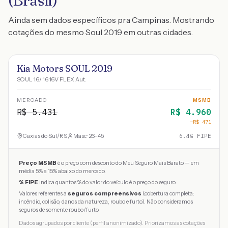
(Brasil)
Ainda sem dados específicos pra Campinas. Mostrando
cotações do mesmo Soul 2019 em outras cidades.
Kia Motors SOUL 2019
SOUL 1.6/ 1.6 16V FLEX Aut.
MERCADO
MSMB
R$
5.431
R$
4.960
−R$
471
Caxias do Sul
/
RS
Masc · 26-45
6.4
% FIPE
Preço MSMB
é o preço com desconto do Meu Seguro Mais Barato — em
média 5% a 15% abaixo do mercado.
% FIPE
indica quantos % do valor do veículo é o preço do seguro.
Valores referentes a
seguros compreensivos
(cobertura completa:
incêndio, colisão, danos da natureza, roubo e furto). Não consideramos
seguros de somente roubo/furto.
Dados agrupados por cliente (perfil anonimizado). Priorizamos as cotações