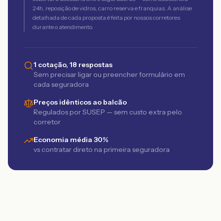
24h, reposição de vidros, carro reserva e franquias. A análise
detalhada de cada proposta é feita por nossos corretores
durante o atendimento.
1 cotação, 18 respostas
Sem precisar ligar ou preencher formulário em
cada seguradora
Preços idênticos ao balcão
Regulados por SUSEP — sem custo extra pelo
corretor
Economia média 30%
vs contratar direto na primeira seguradora