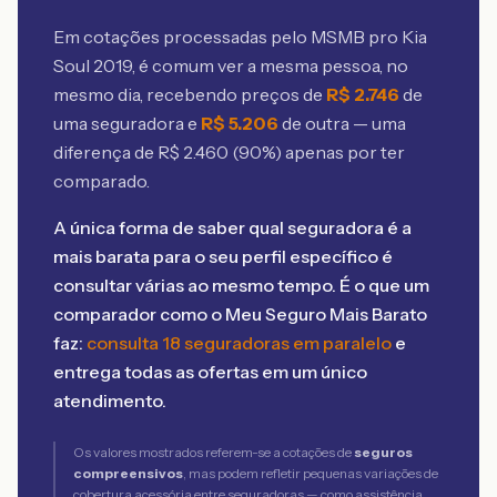
Em cotações processadas pelo MSMB
pro Kia
Soul 2019
, é comum ver a mesma pessoa, no
mesmo dia, recebendo preços de
R$
2.746
de
uma seguradora e
R$
5.206
de outra — uma
diferença de R$
2.460
(
90
%) apenas por ter
comparado.
A única forma de saber qual seguradora é a
mais barata para o seu perfil específico é
consultar várias ao mesmo tempo. É o que um
comparador como o Meu Seguro Mais Barato
faz:
consulta 18 seguradoras em paralelo
e
entrega todas as ofertas em um único
atendimento.
Os valores mostrados referem-se a cotações de
seguros
compreensivos
, mas podem refletir pequenas variações de
cobertura acessória entre seguradoras — como assistência