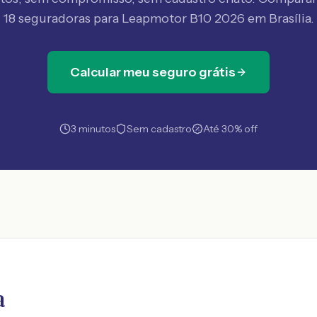
18 seguradoras
para Leapmotor B10 2026 em Brasília
.
Calcular meu seguro grátis
3 minutos
Sem cadastro
Até 30% off
a