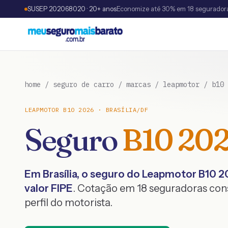
SUSEP 202068020 · 20+ anos
Economize até 30% em 18 segurador
home
/
seguro de carro
/
marcas
/
leapmotor
/
b10
LEAPMOTOR
B10
2026
·
BRASÍLIA
/
DF
Seguro
B10
20
Em
Brasília
, o seguro do
Leapmotor
B10
2
valor FIPE
. Cotação em 18 seguradoras co
perfil do motorista.