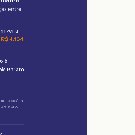
uradora
ças entre
m ver a
e
R$
4.164
o é
is Barato
tura acessória
a é feita por