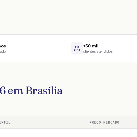
nos
+50 mil
cado
clientes atendidos
6 em Brasília
ERFIL
PREÇO MERCADO