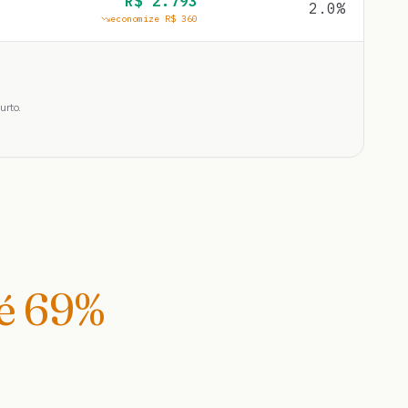
R$
2.793
2.0
%
economize R$
360
urto.
té
69
%