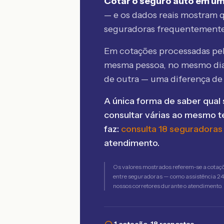
Cotar o seguro auto em um
— e os dados reais mostram q
seguradoras frequentement
Em cotações processadas p
mesma pessoa, no mesmo dia
de outra — uma diferença d
A única forma de saber qual 
consultar várias ao mesmo 
faz:
consulta 18 seguradoras
atendimento.
Os valores mostrados referem-se a cotaç
entre seguradoras — como assistência 24h,
nossos corretores durante o atendimento.