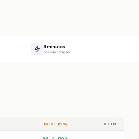
3 minutos
pra sua cotação
PREÇO MSMB
% FIPE