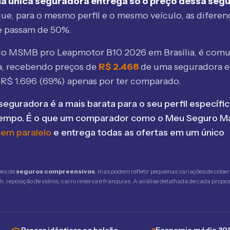
a única seguradora entrega só o preço dessa seg
ue, para o mesmo perfil e o mesmo veículo, as diferen
e passam de 50%.
elo MSMB
pro Leapmotor B10 2026 em Brasília
, é comu
, recebendo preços de
R$
2.468
de uma seguradora 
e R$
1.696
(
69
%) apenas por ter comparado.
seguradora é a mais barata para o seu perfil específic
tempo. É o que um comparador como o Meu Seguro Ma
 em paralelo
e entrega todas as ofertas em um único
ões de
seguros compreensivos
, mas podem refletir pequenas variações de cober
 reposição de vidros, carro reserva e franquias. A análise detalhada de cada propost