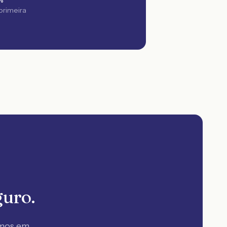
%
 primeira
guro.
amos em