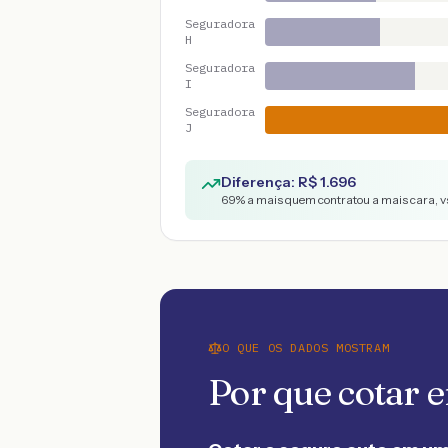
Seguradora
H
Seguradora
I
Seguradora
J
Diferença: R$
1.696
69
% a mais quem contratou a mais cara, v
O QUE OS DADOS MOSTRAM
Por que cotar