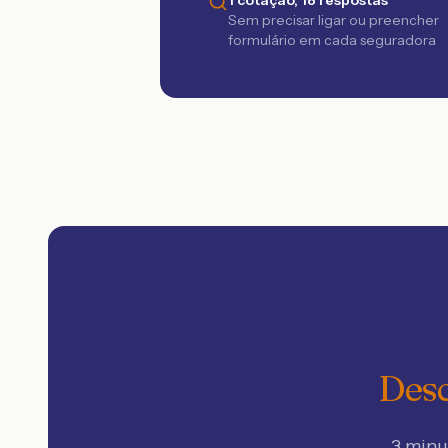
1 cotação, 18 respostas
Sem precisar ligar ou preencher
formulário em cada seguradora
Desc
3 minu