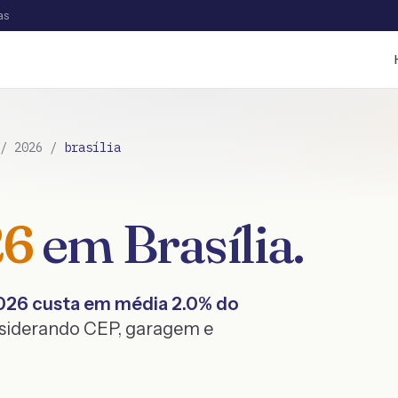
as
/
2026
/
brasília
26
em
Brasília
.
026
custa em média
2.0
% do
nsiderando CEP, garagem e