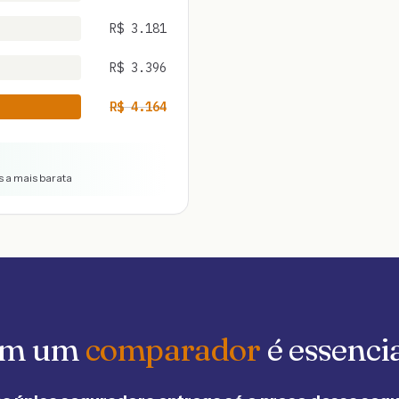
R$
3.181
R$
3.396
R$
4.164
s a mais barata
 em um
comparador
é essenci