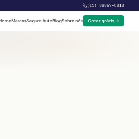
(11) 98957-8818
Home
Marcas
Seguro Auto
Blog
Sobre nós
Cotar grátis →