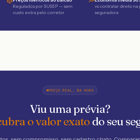
Preços idênticos ao balcão
Economia média 30
Regulados por SUSEP — sem
vs contratar direto na
custo extra pelo corretor
seguradora
PREÇO REAL, NA HORA
Viu uma prévia?
ubra o valor exato
do seu se
tos, sem compromisso, sem cadastro chato. Compar