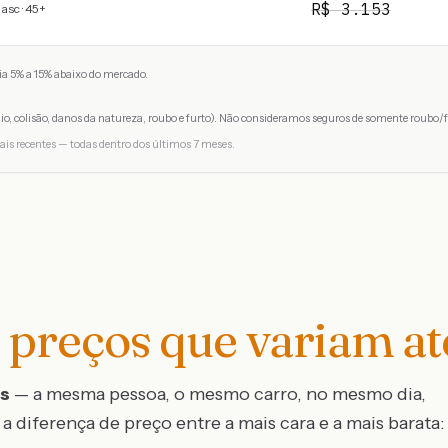
R$
3.153
asc · 45+
a 5% a 15% abaixo do mercado.
io, colisão, danos da natureza, roubo e furto). Não consideramos seguros de somente roubo/f
ais recentes — todas dentro dos últimos 7 meses.
preços que variam a
os
— a mesma pessoa, o mesmo carro, no mesmo dia,
a diferença de preço entre a mais cara e a mais barata: