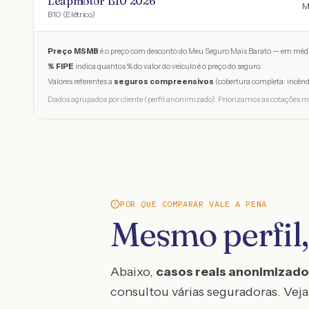
Leapmotor B10 2026
M
B10 (Elétrico)
Preço MSMB
é o preço com desconto do Meu Seguro Mais Barato — em médi
% FIPE
indica quantos % do valor do veículo é o preço do seguro.
Valores referentes a
seguros compreensivos
(cobertura completa: incênd
Dados agrupados por cliente (perfil anonimizado). Priorizamos as cotações m
POR QUE COMPARAR VALE A PENA
Mesmo perfil,
Abaixo,
casos reais anonimizad
consultou várias seguradoras. Veja 