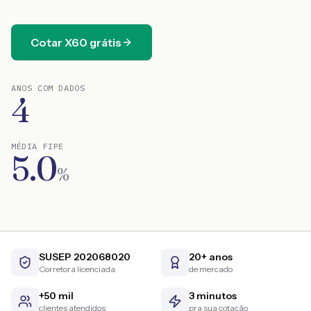
Cotar
X60
grátis
ANOS COM DADOS
4
MÉDIA FIPE
5.0
%
SUSEP 202068020
20+ anos
Corretora licenciada
de mercado
+50 mil
3 minutos
clientes atendidos
pra sua cotação