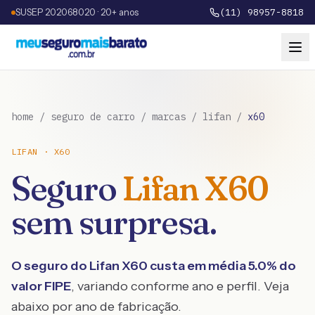
SUSEP 202068020 · 20+ anos
(11) 98957-8818
home
/
seguro de carro
/
marcas
/
lifan
/
x60
LIFAN
·
X60
Seguro
Lifan
X60
sem surpresa.
O seguro do
Lifan
X60
custa em média
5.0
% do
valor FIPE
, variando conforme ano e perfil. Veja
abaixo por ano de fabricação.