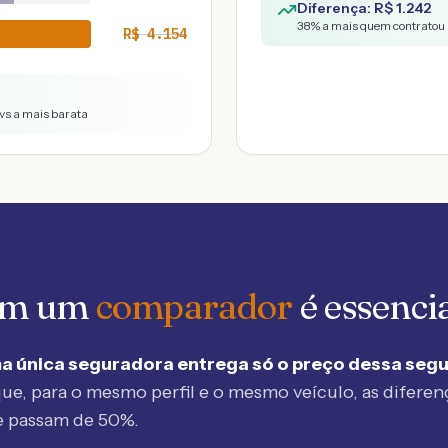
Diferença: R$
1.242
38
% a mais quem contratou 
R$
4.154
vs a mais barata
 em um
comparador
é essenci
a única seguradora entrega só o preço dessa seg
ue, para o mesmo perfil e o mesmo veículo, as diferen
e passam de 50%.