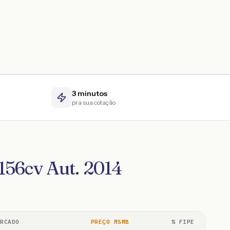
3 minutos
pra sua cotação
156cv Aut. 2014
ERCADO
PREÇO MSMB
% FIPE