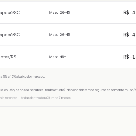
R$
4
apecó
/
SC
Masc · 26-45
R$
4
apecó
/
SC
Masc · 26-45
R$
1
lotas
/
RS
Masc · 45+
a 5% a 15% abaixo do mercado.
io, colisão, danos da natureza, roubo e furto). Não consideramos seguros de somente roubo/f
ais recentes — todas dentro dos últimos 7 meses.