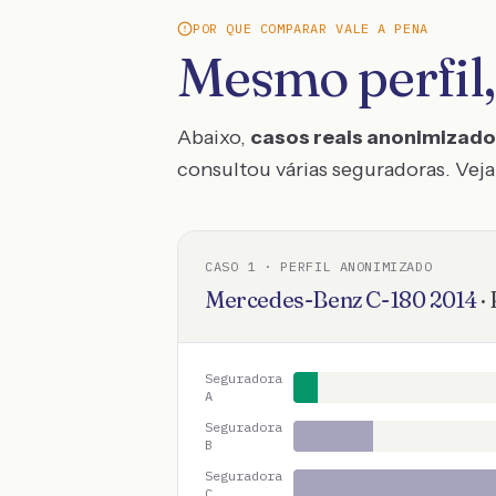
POR QUE COMPARAR VALE A PENA
Mesmo perfil,
Abaixo,
casos reais anonimizad
consultou várias seguradoras. Veja 
CASO
1
· PERFIL ANONIMIZADO
Mercedes-Benz
C-180
2014
·
Seguradora
A
Seguradora
B
Seguradora
C