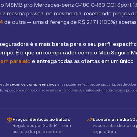
elo MSMB
pro Mercedes-benz C-180 C-180 CGI Sport 1.
r a mesma pessoa, no mesmo dia, recebendo preços d
54
de outra — uma diferença de R$
2.171
(
109
%) apenas 
seguradora é a mais barata para o seu perfil específic
tempo. É o que um comparador como o Meu Seguro Ma
 em paralelo
e entrega todas as ofertas em um único
ões de
seguros compreensivos
, mas podem refletir pequenas variações de cober
 reposição de vidros, carro reserva e franquias. A análise detalhada de cada propost
Preços idênticos ao balcão
Economia média 30
Regulados por SUSEP — sem
vs contratar direto na
custo extra pelo corretor
seguradora