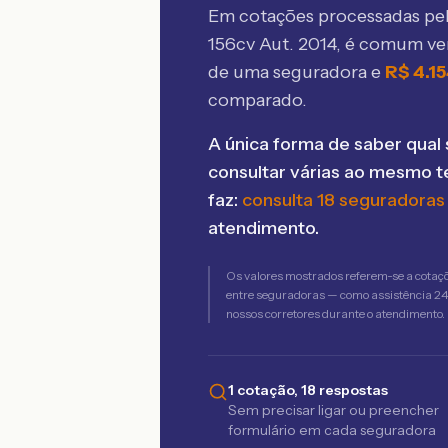
Em cotações processadas p
156cv Aut. 2014
, é comum ve
de uma seguradora e
R$
4.1
comparado.
A única forma de saber qual 
consultar várias ao mesmo 
faz:
consulta 18 seguradoras
atendimento.
Os valores mostrados referem-se a cotaç
entre seguradoras — como assistência 24h,
nossos corretores durante o atendimento.
1 cotação, 18 respostas
Sem precisar ligar ou preencher
formulário em cada seguradora