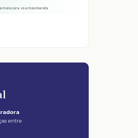
a mais cara, vs a mais barata
al
uradora
ças entre