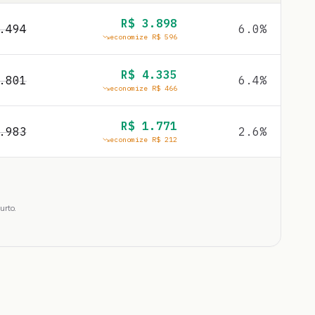
R$
3.898
.494
6.0
%
economize R$
596
R$
4.335
.801
6.4
%
economize R$
466
R$
1.771
.983
2.6
%
economize R$
212
urto.