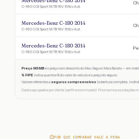
Mercedes-Benz C-180 2014
Ch
C-180 CGI Sport 1.6 TB 16V 156cv Aut.
Mercedes-Benz C-180 2014
Ch
C-180 CGI Sport 1.6 TB 16V 156cv Aut.
Mercedes-Benz C-180 2014
Pe
C-180 CGI Sport 1.6 TB 16V 156cv Aut.
Preço MSMB
é o preço com desconto do Meu Seguro Mais Barato — em médi
% FIPE
indica quantos % do valor do veículo é o preço do seguro.
Valores referentes a
seguros compreensivos
(cobertura completa: incênd
Dados agrupados por cliente (perfil anonimizado). Priorizamos as cotações m
POR QUE COMPARAR VALE A PENA