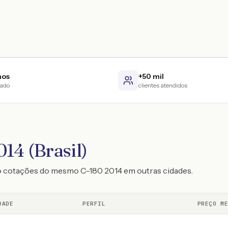
nos
+50 mil
cado
clientes atendidos
14 (Brasil)
o cotações do mesmo C-180 2014 em outras cidades.
DADE
PERFIL
PREÇO M