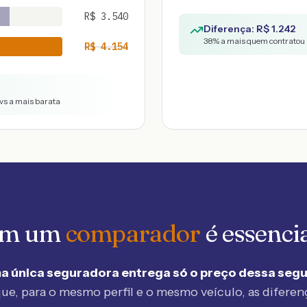
R$
3.540
Diferença: R$
1.242
38
% a mais quem contratou 
R$
4.154
vs a mais barata
 em um
comparador
é essenci
a única seguradora entrega só o preço dessa seg
ue, para o mesmo perfil e o mesmo veículo, as diferen