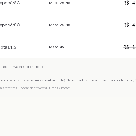
R$
4
apecó
/
SC
Masc · 26-45
R$
4
apecó
/
SC
Masc · 26-45
R$
1
lotas
/
RS
Masc · 45+
a 5% a 15% abaixo do mercado.
io, colisão, danos da natureza, roubo e furto). Não consideramos seguros de somente roubo/f
ais recentes — todas dentro dos últimos 7 meses.