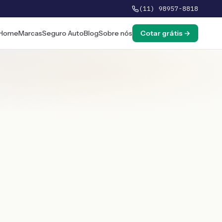
(11) 98957-8818
Home
Marcas
Seguro Auto
Blog
Sobre nós
Cotar grátis →