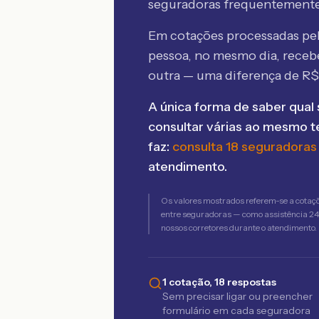
seguradoras frequentement
Em cotações processadas p
pessoa, no mesmo dia, rece
outra — uma diferença de R
A única forma de saber qual 
consultar várias ao mesmo 
faz:
consulta 18 seguradoras
atendimento.
Os valores mostrados referem-se a cotaç
entre seguradoras — como assistência 24h,
nossos corretores durante o atendimento.
1 cotação, 18 respostas
Sem precisar ligar ou preencher
formulário em cada seguradora