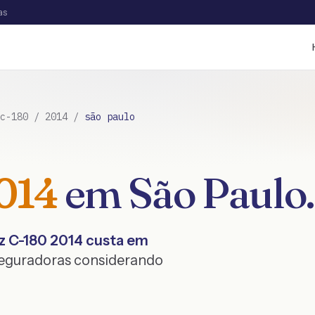
as
c-180
/
2014
/
são paulo
014
em
São Paulo
.
z
C-180
2014
custa em
seguradoras considerando