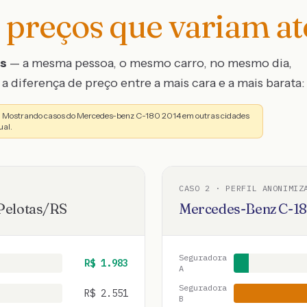
preços que variam a
os
— a mesma pessoa, o mesmo carro, no mesmo dia,
a diferença de preço entre a mais cara e a mais barata:
o. Mostrando casos do Mercedes-benz C-180 2014 em outras cidades
ual.
CASO
2
· PERFIL ANONIMIZ
Pelotas
/
RS
Mercedes-Benz
C-1
Seguradora
R$
1.983
A
Seguradora
R$
2.551
B