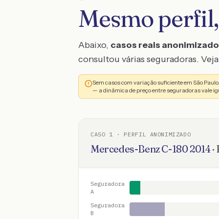
Mesmo perfil,
Abaixo,
casos reais anonimizad
consultou várias seguradoras. Veja 
Sem casos com variação suficiente em São Paul
— a dinâmica de preço entre seguradoras vale ig
CASO
1
· PERFIL ANONIMIZADO
Mercedes-Benz
C-180
2014
·
Seguradora
A
Seguradora
B