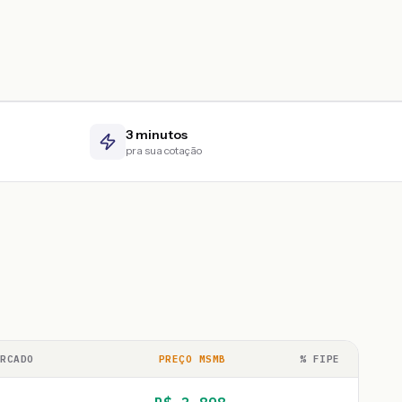
3 minutos
pra sua cotação
ERCADO
PREÇO MSMB
% FIPE