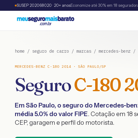
SUSEP 202068020 · 20+ anos
Economize até 30% em 18 segurador
home
/
seguro de carro
/
marcas
/
mercedes-benz
/
MERCEDES-BENZ
C-180
2014
·
SÃO PAULO
/
SP
Seguro
C-180
2
Em
São Paulo
, o seguro do
Mercedes-ben
média
5.0
% do valor FIPE
. Cotação em 18 
CEP, garagem e perfil do motorista.