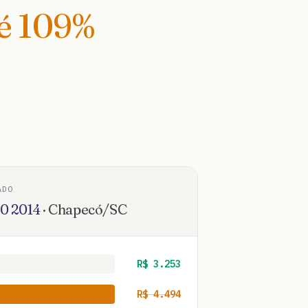
té
109
%
ADO
80
2014
·
Chapecó
/
SC
R$
3.253
R$
4.494