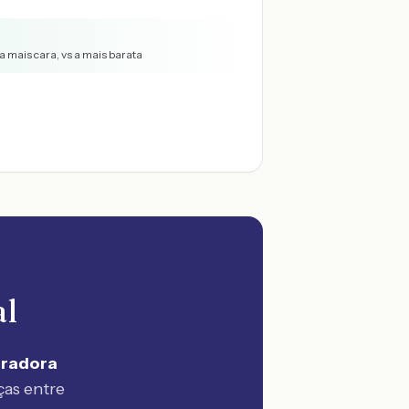
a mais cara, vs a mais barata
al
uradora
ças entre