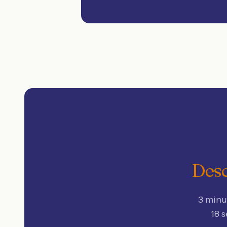
Desc
3 minu
18 