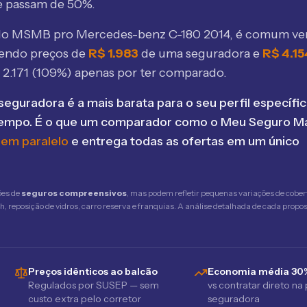
e passam de 50%.
elo MSMB
pro Mercedes-benz C-180 2014
, é comum ve
bendo preços de
R$
1.983
de uma seguradora e
R$
4.15
$
2.171
(
109
%) apenas por ter comparado.
seguradora é a mais barata para o seu perfil específic
tempo. É o que um comparador como o Meu Seguro Ma
 em paralelo
e entrega todas as ofertas em um único
ões de
seguros compreensivos
, mas podem refletir pequenas variações de cober
 reposição de vidros, carro reserva e franquias. A análise detalhada de cada propost
Preços idênticos ao balcão
Economia média 30
Regulados por SUSEP — sem
vs contratar direto na
custo extra pelo corretor
seguradora