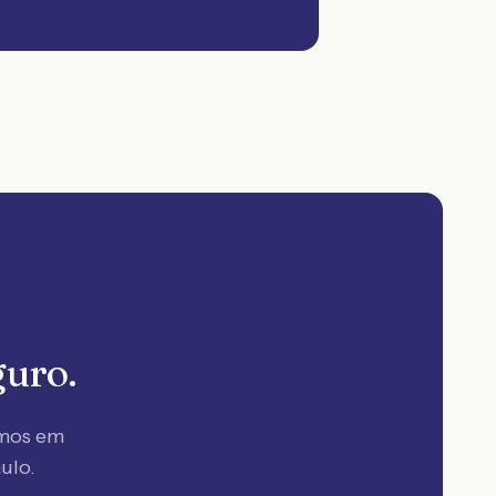
guro.
amos em
ulo
.