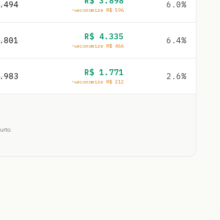
R$
3.898
.494
6.0
%
economize R$
596
R$
4.335
.801
6.4
%
economize R$
466
R$
1.771
.983
2.6
%
economize R$
212
urto.