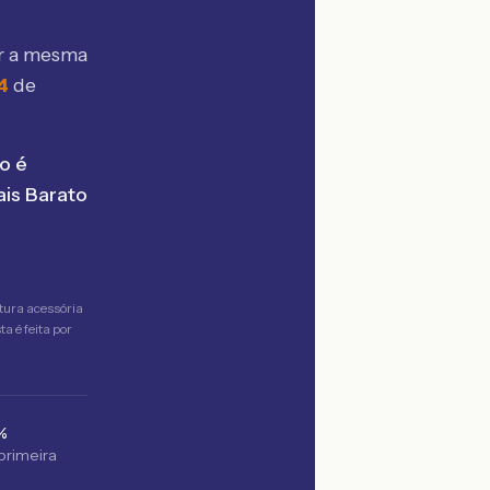
r a mesma
4
de
o é
is Barato
tura acessória
a é feita por
%
 primeira