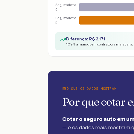
Seguradora
C
Seguradora
D
Diferença: R$
2.171
109
% a mais quem contratou a mais cara, 
O QUE OS DADOS MOSTRAM
Por que cotar
Cotar o seguro auto em um
— e os dados reais mostram q