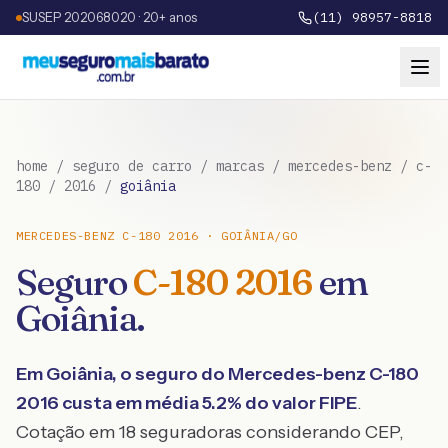
SUSEP 202068020 · 20+ anos
(11) 98957-8818
home
/
seguro de carro
/
marcas
/
mercedes-benz
/
c-
180
/
2016
/
goiânia
MERCEDES-BENZ
C-180
2016
·
GOIÂNIA
/
GO
Seguro
C-180
2016
em
Goiânia
.
Em
Goiânia
, o seguro do
Mercedes-benz
C-180
2016
custa em média
5.2
% do valor FIPE
.
Cotação em 18 seguradoras considerando CEP,