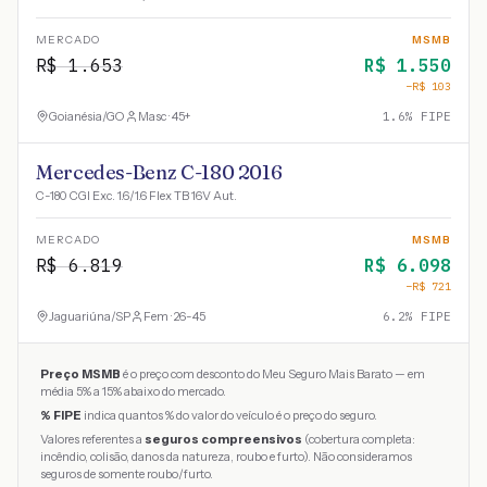
MERCADO
MSMB
R$
1.653
R$
1.550
−R$
103
Goianésia
/
GO
Masc · 45+
1.6
% FIPE
Mercedes-Benz C-180 2016
C-180 CGI Exc. 1.6/1.6 Flex TB 16V Aut.
MERCADO
MSMB
R$
6.819
R$
6.098
−R$
721
Jaguariúna
/
SP
Fem · 26-45
6.2
% FIPE
Preço MSMB
é o preço com desconto do Meu Seguro Mais Barato — em
média 5% a 15% abaixo do mercado.
% FIPE
indica quantos % do valor do veículo é o preço do seguro.
Valores referentes a
seguros compreensivos
(cobertura completa:
incêndio, colisão, danos da natureza, roubo e furto). Não consideramos
seguros de somente roubo/furto.