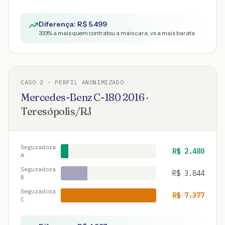
Diferença: R$
5.499
333
% a mais quem contratou a mais cara, vs a mais barata
CASO
2
· PERFIL ANONIMIZADO
Mercedes-Benz
C-180
2016
·
Teresópolis
/
RJ
Seguradora
R$
2.480
A
Seguradora
R$
3.844
B
Seguradora
R$
7.377
C