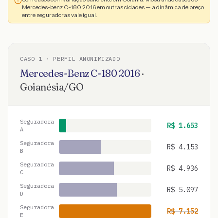
Mercedes-benz C-180 2016 em outras cidades — a dinâmica de preço
entre seguradoras vale igual.
CASO
1
· PERFIL ANONIMIZADO
Mercedes-Benz
C-180
2016
·
Goianésia
/
GO
Seguradora
R$
1.653
A
Seguradora
R$
4.153
B
Seguradora
R$
4.936
C
Seguradora
R$
5.097
D
Seguradora
R$
7.152
E