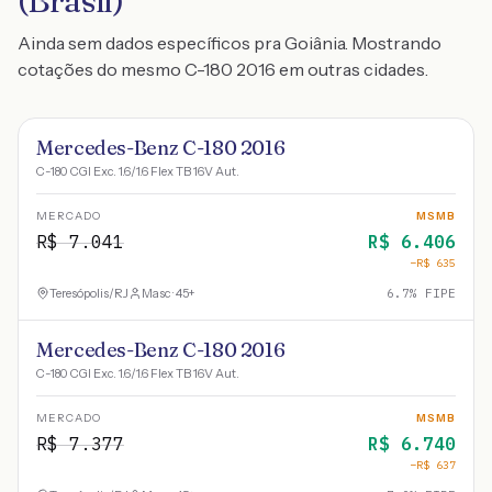
(Brasil)
Ainda sem dados específicos pra Goiânia. Mostrando
cotações do mesmo C-180 2016 em outras cidades.
Mercedes-Benz C-180 2016
C-180 CGI Exc. 1.6/1.6 Flex TB 16V Aut.
MERCADO
MSMB
R$
7.041
R$
6.406
−R$
635
Teresópolis
/
RJ
Masc · 45+
6.7
% FIPE
Mercedes-Benz C-180 2016
C-180 CGI Exc. 1.6/1.6 Flex TB 16V Aut.
MERCADO
MSMB
R$
7.377
R$
6.740
−R$
637