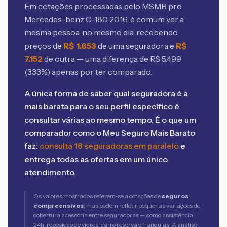
Em cotações processadas pelo MSMB
pro
Mercedes-benz C-180 2016
, é comum ver a
mesma pessoa, no mesmo dia, recebendo
preços de
R$
1.653
de uma seguradora e
R$
7.152
de outra — uma diferença de R$
5.499
(
333
%) apenas por ter comparado.
A única forma de saber qual seguradora é a
mais barata para o seu perfil específico é
consultar várias ao mesmo tempo. É o que um
comparador como o Meu Seguro Mais Barato
faz:
consulta 18 seguradoras em paralelo
e
entrega todas as ofertas em um único
atendimento.
Os valores mostrados referem-se a cotações de
seguros
compreensivos
, mas podem refletir pequenas variações de
cobertura acessória entre seguradoras — como assistência
24h, reposição de vidros, carro reserva e franquias. A análise