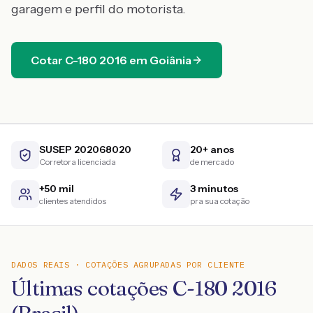
garagem e perfil do motorista.
Cotar
C-180
2016
em
Goiânia
SUSEP 202068020
20+ anos
Corretora licenciada
de mercado
+50 mil
3 minutos
clientes atendidos
pra sua cotação
DADOS REAIS · COTAÇÕES AGRUPADAS POR CLIENTE
Últimas cotações C-180 2016