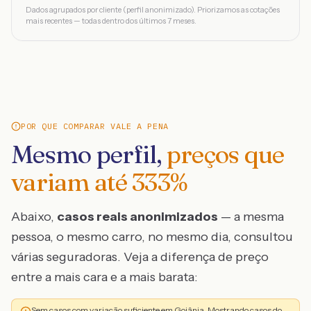
Dados agrupados por cliente (perfil anonimizado). Priorizamos as cotações
mais recentes — todas dentro dos últimos 7 meses.
POR QUE COMPARAR VALE A PENA
Mesmo perfil,
preços que
variam até
333
%
Abaixo,
casos reais anonimizados
— a mesma
pessoa, o mesmo carro, no mesmo dia, consultou
várias seguradoras. Veja a diferença de preço
entre a mais cara e a mais barata:
Sem casos com variação suficiente em Goiânia. Mostrando casos do