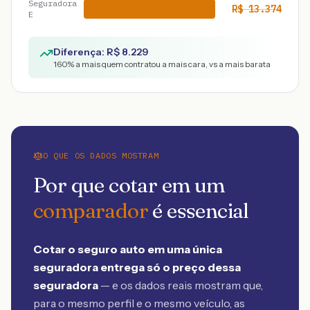
Seguradora
R$
13.374
E
Diferença: R$
8.229
160
% a mais quem contratou a mais cara, vs a mais barata
O QUE OS DADOS MOSTRAM
Por que cotar em um
comparador
é essencial
Cotar o seguro auto em uma única
seguradora entrega só o preço dessa
seguradora
— e os dados reais mostram que,
para o mesmo perfil e o mesmo veículo, as