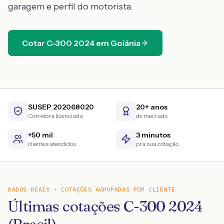
garagem e perfil do motorista.
Cotar
C-300
2024
em
Goiânia
SUSEP 202068020
20+ anos
Corretora licenciada
de mercado
+50 mil
3 minutos
clientes atendidos
pra sua cotação
DADOS REAIS · COTAÇÕES AGRUPADAS POR CLIENTE
Últimas cotações C-300 2024