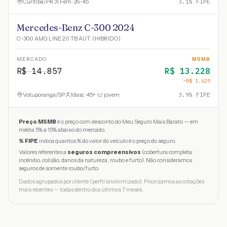
Curitiba
/
PR
Fem · 26-45
3.1
% FIPE
Mercedes-Benz C-300 2024
C-300 AMG LINE 2.0 TB AUT. (HIBRIDO)
MERCADO
MSMB
R$
14.857
R$
13.228
−R$
1.629
Votuporanga
/
SP
Masc · 45+ · c/ jovem
3.9
% FIPE
Preço MSMB
é o preço com desconto do Meu Seguro Mais Barato — em
média 5% a 15% abaixo do mercado.
% FIPE
indica quantos % do valor do veículo é o preço do seguro.
Valores referentes a
seguros compreensivos
(cobertura completa:
incêndio, colisão, danos da natureza, roubo e furto). Não consideramos
seguros de somente roubo/furto.
Dados agrupados por cliente (perfil anonimizado). Priorizamos as cotações
mais recentes — todas dentro dos últimos 7 meses.