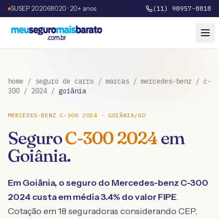
SUSEP 202068020 · 20+ anos
(11) 98957-8818
home
/
seguro de carro
/
marcas
/
mercedes-benz
/
c-
300
/
2024
/
goiânia
MERCEDES-BENZ
C-300
2024
·
GOIÂNIA
/
GO
Seguro
C-300
2024
em
Goiânia
.
Em
Goiânia
, o seguro do
Mercedes-benz
C-300
2024
custa em média
3.4
% do valor FIPE
.
Cotação em 18 seguradoras considerando CEP,