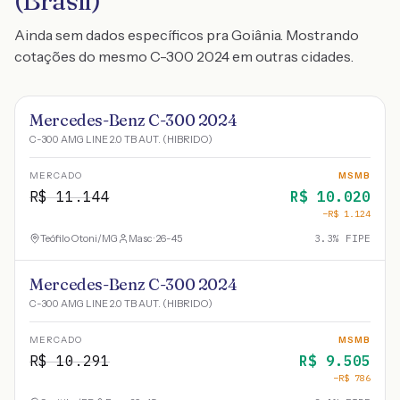
(Brasil)
Ainda sem dados específicos pra Goiânia. Mostrando
cotações do mesmo C-300 2024 em outras cidades.
Mercedes-Benz C-300 2024
C-300 AMG LINE 2.0 TB AUT. (HIBRIDO)
MERCADO
MSMB
R$
11.144
R$
10.020
−R$
1.124
Teófilo Otoni
/
MG
Masc · 26-45
3.3
% FIPE
Mercedes-Benz C-300 2024
C-300 AMG LINE 2.0 TB AUT. (HIBRIDO)
MERCADO
MSMB
R$
10.291
R$
9.505
−R$
786