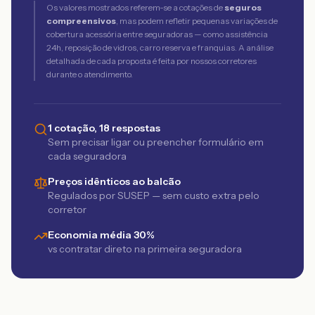
Os valores mostrados referem-se a cotações de
seguros
compreensivos
, mas podem refletir pequenas variações de
cobertura acessória entre seguradoras — como assistência
24h, reposição de vidros, carro reserva e franquias. A análise
detalhada de cada proposta é feita por nossos corretores
durante o atendimento.
1 cotação, 18 respostas
Sem precisar ligar ou preencher formulário em
cada seguradora
Preços idênticos ao balcão
Regulados por SUSEP — sem custo extra pelo
corretor
Economia média 30%
vs contratar direto na primeira seguradora