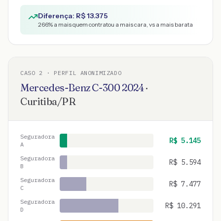
Diferença: R$
13.375
266
% a mais quem contratou a mais cara, vs a mais barata
CASO
2
· PERFIL ANONIMIZADO
Mercedes-Benz
C-300
2024
·
Curitiba
/
PR
Seguradora
R$
5.145
A
Seguradora
R$
5.594
B
Seguradora
R$
7.477
C
Seguradora
R$
10.291
D