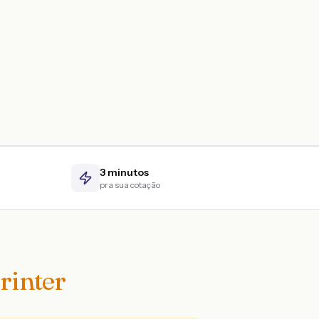
3 minutos
pra sua cotação
rinter