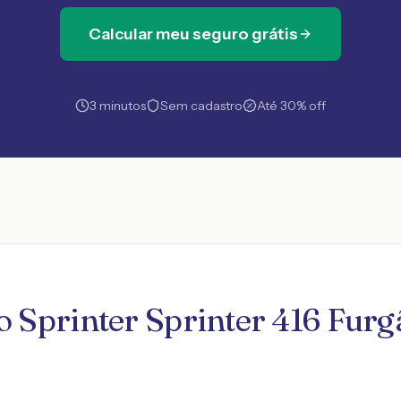
Calcular meu seguro grátis
3 minutos
Sem cadastro
Até 30% off
 Sprinter Sprinter 416 Furgã