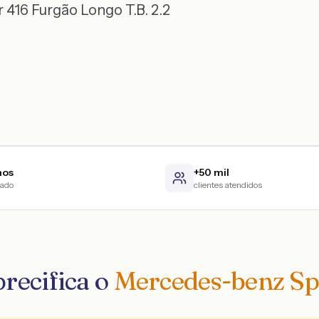
r 416 Furgão Longo T.B. 2.2
nos
+50 mil
cado
clientes atendidos
recifica o
Mercedes-benz Sp