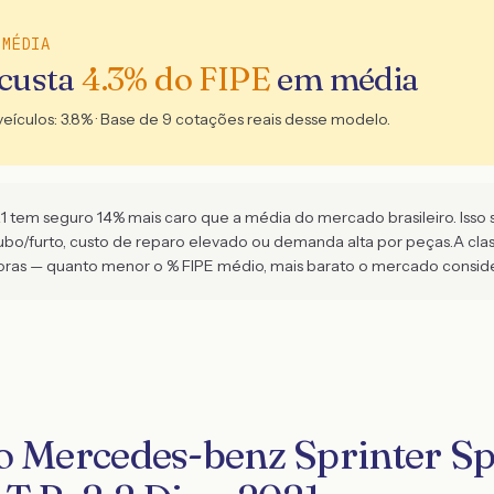
 MÉDIA
 custa
4.3
% do FIPE
em média
veículos:
3.8
% · Base de
9
cotações reais desse modelo.
tem seguro 14% mais caro que a média do mercado brasileiro. Isso su
roubo/furto, custo de reparo elevado ou demanda alta por peças.
A cla
as — quanto menor o % FIPE médio, mais barato o mercado conside
o Mercedes-benz Sprinter Sp