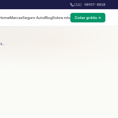
(11) 98957-8818
Home
Marcas
Seguro Auto
Blog
Sobre nós
Cotar grátis →
s.