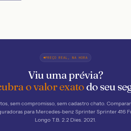
PREÇO REAL, NA HORA
Viu uma prévia?
ubra o valor exato
do seu se
tos, sem compromisso, sem cadastro chato. Compar
guradoras
para Mercedes-benz Sprinter Sprinter 416 
Longo T.B. 2.2 Dies. 2021
.