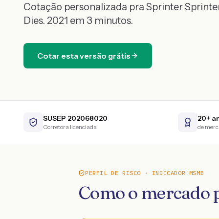
Cotação personalizada pra
Sprinter
Sprinte
Dies.
2021
em 3 minutos.
Cotar esta versão grátis
SUSEP 202068020
20+ a
Corretora licenciada
de mer
PERFIL DE RISCO · INDICADOR MSMB
Como o mercado p