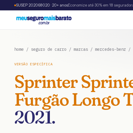
SUSEP 202068020 · 20+ anos
Economize até 30% em 18 segurador
home
/
seguro de carro
/
marcas
/
mercedes-benz
/
VERSÃO ESPECÍFICA
Sprinter
Sprint
Furgão Longo T.
2021
.