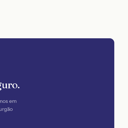
guro.
amos em
Furgão