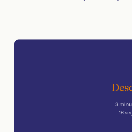
Desc
3 minu
18 se