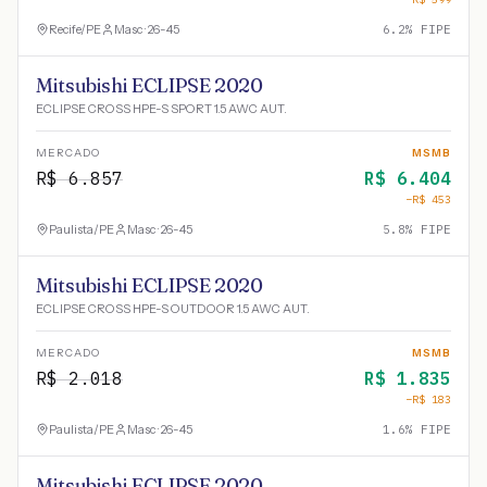
Recife
/
PE
Masc · 26-45
6.2
% FIPE
Mitsubishi ECLIPSE 2020
ECLIPSE CROSS HPE-S SPORT 1.5 AWC AUT.
MERCADO
MSMB
R$
6.857
R$
6.404
−R$
453
Paulista
/
PE
Masc · 26-45
5.8
% FIPE
Mitsubishi ECLIPSE 2020
ECLIPSE CROSS HPE-S OUTDOOR 1.5 AWC AUT.
MERCADO
MSMB
R$
2.018
R$
1.835
−R$
183
Paulista
/
PE
Masc · 26-45
1.6
% FIPE
Mitsubishi ECLIPSE 2020