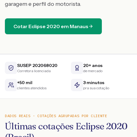
garagem e perfil do motorista.
Cotar
Eclipse
2020
em
Manaus
SUSEP 202068020
20+ anos
Corretora licenciada
de mercado
+50 mil
3 minutos
clientes atendidos
pra sua cotação
DADOS REAIS · COTAÇÕES AGRUPADAS POR CLIENTE
Últimas cotações Eclipse 2020