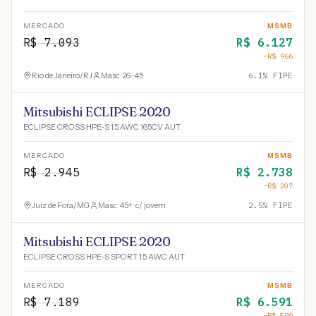
MERCADO
MSMB
R$
7.093
R$
6.127
−R$
966
Rio de Janeiro
/
RJ
Masc · 26-45
6.1
% FIPE
Mitsubishi ECLIPSE 2020
ECLIPSE CROSS HPE-S 1.5 AWC 165CV AUT.
MERCADO
MSMB
R$
2.945
R$
2.738
−R$
207
Juiz de Fora
/
MG
Masc · 45+ · c/ jovem
2.5
% FIPE
Mitsubishi ECLIPSE 2020
ECLIPSE CROSS HPE-S SPORT 1.5 AWC AUT.
MERCADO
MSMB
R$
7.189
R$
6.591
−R$
599