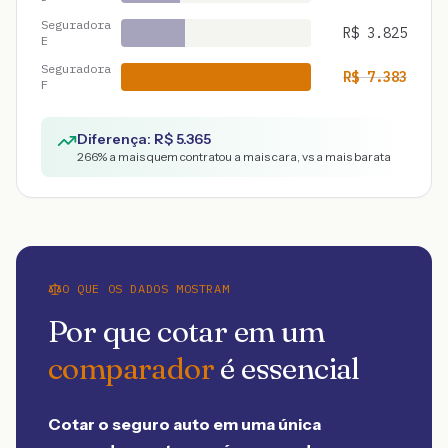
Seguradora
R$
3.825
E
Seguradora
R$
7.383
F
Diferença: R$
5.365
266
% a mais quem contratou a mais cara, vs a mais barata
O QUE OS DADOS MOSTRAM
Por que cotar em um
comparador
é essencial
Cotar o seguro auto em uma única