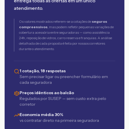
entrega todas as ofertas em um único
atendimento.
Os valores mostrados referem-se a cotações de
seguros
compreensivos
, mas podem refletir pequenas variações de
cobertura acessória entre seguradoras — como assistência
24h, reposição de vidros, carro reserva e franquias. A análise
detalhada de cada proposta é feita por nossos corretores
durante o atendimento.
1 cotação, 18 respostas
Sem precisar ligar ou preencher formulário em
cada seguradora
Preços idênticos ao balcão
Regulados por SUSEP — sem custo extra pelo
corretor
Economia média 30%
vs contratar direto na primeira seguradora