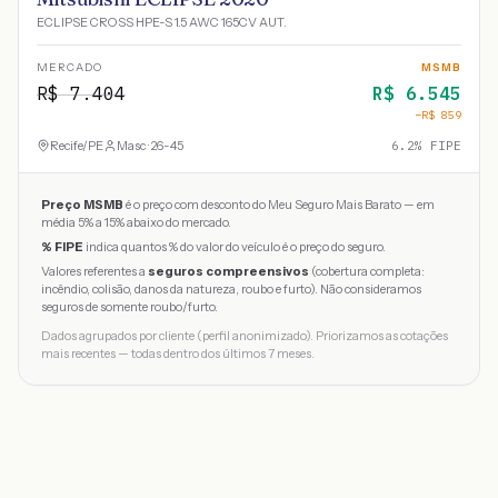
ECLIPSE CROSS HPE-S 1.5 AWC 165CV AUT.
MERCADO
MSMB
R$
7.404
R$
6.545
−R$
859
Recife
/
PE
Masc · 26-45
6.2
% FIPE
Preço MSMB
é o preço com desconto do Meu Seguro Mais Barato — em
média 5% a 15% abaixo do mercado.
% FIPE
indica quantos % do valor do veículo é o preço do seguro.
Valores referentes a
seguros compreensivos
(cobertura completa:
incêndio, colisão, danos da natureza, roubo e furto). Não consideramos
seguros de somente roubo/furto.
Dados agrupados por cliente (perfil anonimizado). Priorizamos as cotações
mais recentes — todas dentro dos últimos 7 meses.