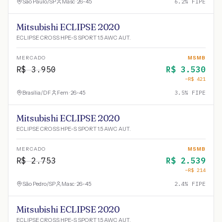
São Paulo
/
SP
Masc · 26-45
6.2
% FIPE
Mitsubishi ECLIPSE 2020
ECLIPSE CROSS HPE-S SPORT 1.5 AWC AUT.
MERCADO
MSMB
R$
3.950
R$
3.530
−R$
421
Brasília
/
DF
Fem · 26-45
3.5
% FIPE
Mitsubishi ECLIPSE 2020
ECLIPSE CROSS HPE-S SPORT 1.5 AWC AUT.
MERCADO
MSMB
R$
2.753
R$
2.539
−R$
214
São Pedro
/
SP
Masc · 26-45
2.4
% FIPE
Mitsubishi ECLIPSE 2020
ECLIPSE CROSS HPE-S SPORT 1.5 AWC AUT.