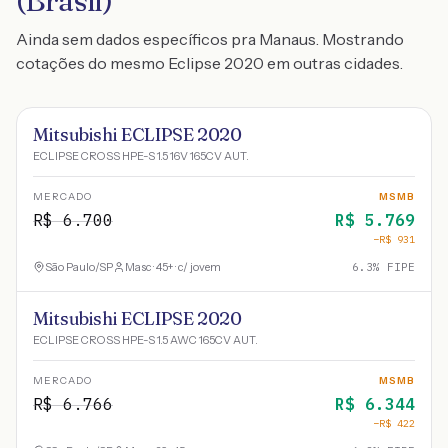
(Brasil)
Ainda sem dados específicos pra Manaus. Mostrando
cotações do mesmo Eclipse 2020 em outras cidades.
Mitsubishi ECLIPSE 2020
ECLIPSE CROSS HPE-S 1.5 16V 165CV AUT.
MERCADO
MSMB
R$
6.700
R$
5.769
−R$
931
São Paulo
/
SP
Masc · 45+ · c/ jovem
6.3
% FIPE
Mitsubishi ECLIPSE 2020
ECLIPSE CROSS HPE-S 1.5 AWC 165CV AUT.
MERCADO
MSMB
R$
6.766
R$
6.344
−R$
422