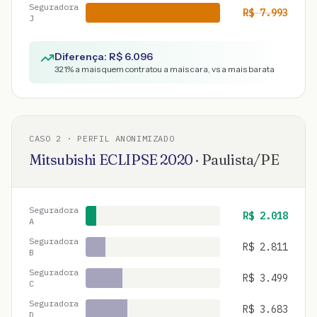
Seguradora
R$
7.993
J
Diferença: R$
6.096
321
% a mais quem contratou a mais cara, vs a mais barata
CASO
2
· PERFIL ANONIMIZADO
Mitsubishi
ECLIPSE
2020
·
Paulista
/
PE
Seguradora
R$
2.018
A
Seguradora
R$
2.811
B
Seguradora
R$
3.499
C
Seguradora
R$
3.683
D