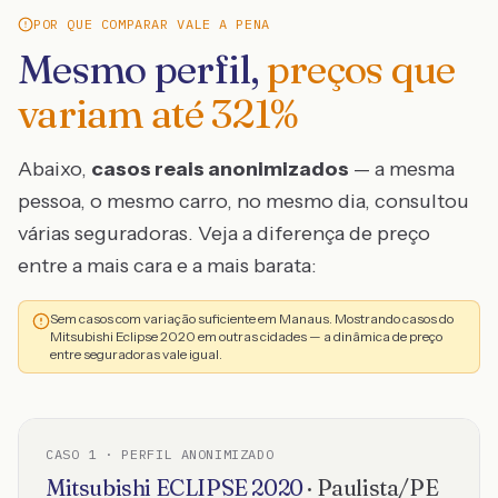
POR QUE COMPARAR VALE A PENA
Mesmo perfil,
preços que
variam até
321
%
Abaixo,
casos reais anonimizados
— a mesma
pessoa, o mesmo carro, no mesmo dia, consultou
várias seguradoras. Veja a diferença de preço
entre a mais cara e a mais barata:
Sem casos com variação suficiente em Manaus. Mostrando casos do
Mitsubishi Eclipse 2020 em outras cidades — a dinâmica de preço
entre seguradoras vale igual.
CASO
1
· PERFIL ANONIMIZADO
Mitsubishi
ECLIPSE
2020
·
Paulista
/
PE