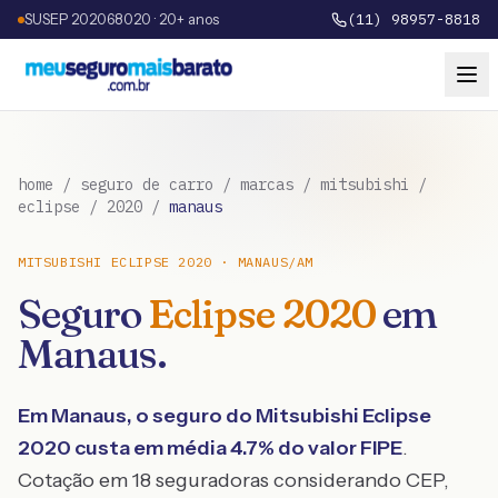
SUSEP 202068020 · 20+ anos
(11) 98957-8818
home
/
seguro de carro
/
marcas
/
mitsubishi
/
eclipse
/
2020
/
manaus
MITSUBISHI
ECLIPSE
2020
·
MANAUS
/
AM
Seguro
Eclipse
2020
em
Manaus
.
Em
Manaus
, o seguro do
Mitsubishi
Eclipse
2020
custa em média
4.7
% do valor FIPE
.
Cotação em 18 seguradoras considerando CEP,