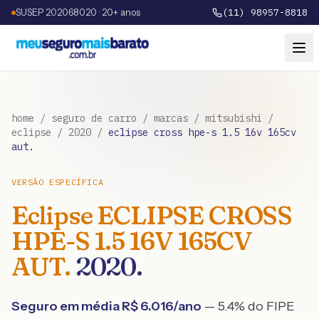
SUSEP 202068020 · 20+ anos
(11) 98957-8818
home
/
seguro de carro
/
marcas
/
mitsubishi
/
eclipse
/
2020
/
eclipse cross hpe-s 1.5 16v 165cv
aut.
VERSÃO ESPECÍFICA
Eclipse
ECLIPSE CROSS
HPE-S 1.5 16V 165CV
AUT.
2020
.
Seguro em média R$
6.016
/ano
— 5.4% do FIPE