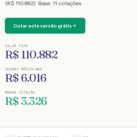
(R$ 110.882)
. Base:
11
cotações.
Cotar esta versão grátis
VALOR FIPE
R$
110.882
SEGURO MÉDIO/ANO
R$
6.016
MENOR COTAÇÃO
R$
3.326