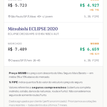
R$
5.723
R$
4.927
−R$
795
São Paulo
/
SP
Masc · 45+ · c/ jovem
5.3
% FIPE
Mitsubishi ECLIPSE 2020
ECLIPSE CROSS HPE-S 1.5 16V 165CV AUT.
MERCADO
MSMB
R$
7.489
R$
6.659
−R$
829
Osasco
/
SP
Fem · 26-45
6.3
% FIPE
Preço MSMB
é o preço com desconto do Meu Seguro Mais Barato — em
média 5% a 15% abaixo do mercado.
% FIPE
indica quantos % do valor do veículo é o preço do seguro.
Valores referentes a
seguros compreensivos
(cobertura completa:
incêndio, colisão, danos da natureza, roubo e furto). Não consideramos
seguros de somente roubo/furto.
Dados agrupados por cliente (perfil anonimizado). Priorizamos as cotações
mais recentes — todas dentro dos últimos 7 meses.