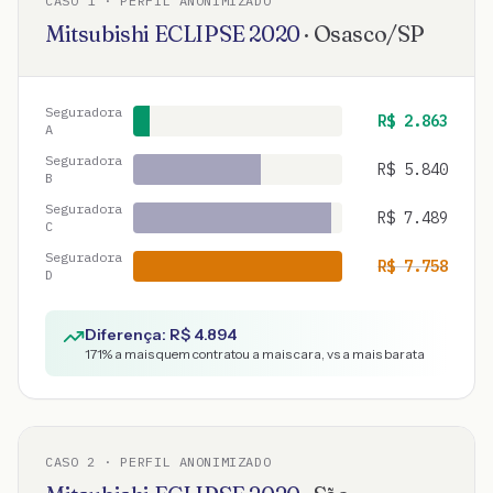
CASO
1
· PERFIL ANONIMIZADO
Mitsubishi
ECLIPSE
2020
·
Osasco
/
SP
Seguradora
R$
2.863
A
Seguradora
R$
5.840
B
Seguradora
R$
7.489
C
Seguradora
R$
7.758
D
Diferença: R$
4.894
171
% a mais quem contratou a mais cara, vs a mais barata
CASO
2
· PERFIL ANONIMIZADO