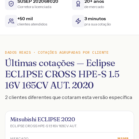
SUSEP 202068020
20+ anos
Corretora licenciada
de mercado
+50 mil
3 minutos
clientes atendidos
pra sua cotação
DADOS REAIS · COTAÇÕES AGRUPADAS POR CLIENTE
Últimas cotações — Eclipse
ECLIPSE CROSS HPE-S 1.5
16V 165CV AUT. 2020
2 clientes diferentes que cotaram esta versão específica
Mitsubishi ECLIPSE 2020
ECLIPSE CROSS HPE-S 1.5 16V 165CV AUT.
MERCADO
MSMB