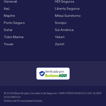
Generali
HDI Seguros
Itaú
Liberty Seguros
Mapfre
Mitsui Sumitomo
Porto Seguro
Sompo
Suhai
Sul América
Tokio Marine
Yelum
Youse
Zurich
Verificada por
©
2026
Blue Stripes Corretora de Seguros · CNPJ 07.815.054/0001-54 · SUSEP
202068020
Política de Privacidade
Contato