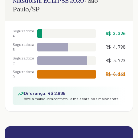
Mitsubishi
ECLIPSE
2020
·
São
Paulo
/
SP
Seguradora
R$
3.326
A
Seguradora
R$
4.798
B
Seguradora
R$
5.723
C
Seguradora
R$
6.161
D
Diferença: R$
2.835
85
% a mais quem contratou a mais cara, vs a mais barata