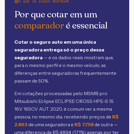
O QUE OS DADOS MOSTRAM
Por que cotar em um
comparador
é essencial
Cotar o seguro auto em uma única
seguradora entrega só o preço dessa
seguradora
— e os dados reais mostram que,
para o mesmo perfil e o mesmo veículo, as
diferenças entre seguradoras frequentemente
passam de 50%.
Em cotações processadas pelo MSMB
pro
Mitsubishi Eclipse ECLIPSE CROSS HPE-S 1.5
16V 165CV AUT. 2020
, é comum ver a mesma
pessoa, no mesmo dia, recebendo preços de
R$
2.863
de uma seguradora e
R$
7.758
de outra —
uma diferença de R$
4.894
(
171
%) apenas por ter