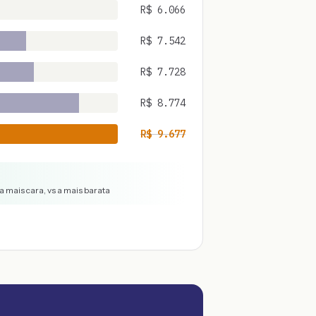
R$
6.066
R$
7.542
R$
7.728
R$
8.774
R$
9.677
a mais cara, vs a mais barata