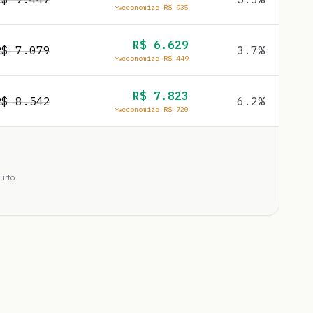
economize R$
935
R$
6.629
R$
7.079
3.7
%
economize R$
449
R$
7.823
R$
8.542
6.2
%
economize R$
720
urto.