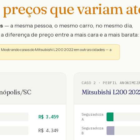
preços que variam a
os
— a mesma pessoa, o mesmo carro, no mesmo dia,
a diferença de preço entre a mais cara e a mais barata:
o. Mostrando casos do Mitsubishi L200 2022 em outras cidades — a
CASO
2
· PERFIL ANONIMIZ
nópolis
/
SC
Mitsubishi
L200
202
Seguradora
R$
3.459
A
Seguradora
R$
4.349
B