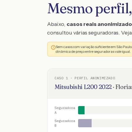
Mesmo perfil,
Abaixo,
casos reais anonimizad
consultou várias seguradoras. Veja 
Sem casos com variação suficiente em São Paul
dinâmica de preço entre seguradoras vale igual.
CASO
1
· PERFIL ANONIMIZADO
Mitsubishi
L200
2022
·
Floria
Seguradora
A
Seguradora
B