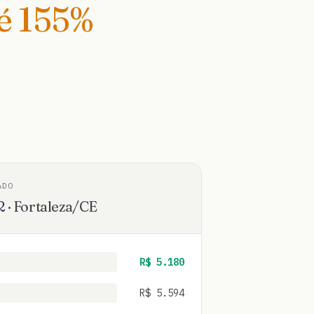
té
155
%
ADO
2
·
Fortaleza
/
CE
R$
5.180
R$
5.594