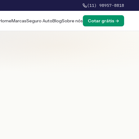
(11) 98957-8818
Home
Marcas
Seguro Auto
Blog
Sobre nós
Cotar grátis →