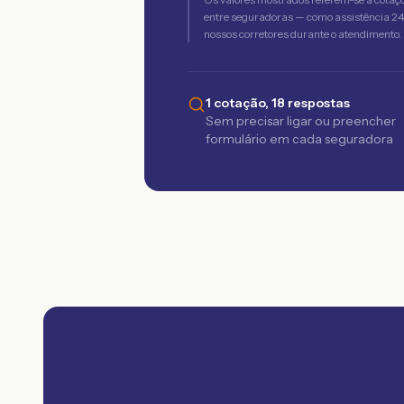
entre seguradoras — como assistência 24h,
nossos corretores durante o atendimento.
1 cotação, 18 respostas
Sem precisar ligar ou preencher
formulário em cada seguradora