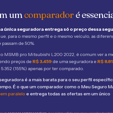
 em um
comparador
é essenci
a única seguradora entrega só o preço dessa seg
ue, para o mesmo perfil e o mesmo veículo, as diferen
e passam de 50%.
elo MSMB
pro Mitsubishi L200 2022
, é comum ver a 
bendo preços de
R$
3.459
de uma seguradora e
R$
8.81
$
5.352
(
155
%) apenas por ter comparado.
seguradora é a mais barata para o seu perfil específic
tempo. É o que um comparador como o Meu Seguro Ma
 em paralelo
e entrega todas as ofertas em um único
ões de
seguros compreensivos
, mas podem refletir pequenas variações de cober