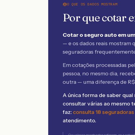
O QUE OS DADOS MOSTRAM
Por que cotar
Cotar o seguro auto em um
— e os dados reais mostram q
seguradoras frequentement
Em cotações processadas p
pessoa, no mesmo dia, rece
outra — uma diferença de R
A única forma de saber qual 
consultar várias ao mesmo 
faz:
consulta 18 seguradoras
atendimento.
Os valores mostrados referem-se a cotaç