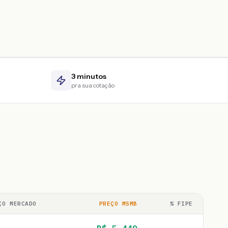
3 minutos
pra sua cotação
ÇO MERCADO
PREÇO MSMB
% FIPE