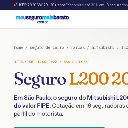
SUSEP 202068020 · 20+ anos
Economize até 30% em 18 segurador
home
/
seguro de carro
/
marcas
/
mitsubishi
/
l20
MITSUBISHI
L200
2022
·
SÃO PAULO
/
SP
Seguro
L200
2
Em
São Paulo
, o seguro do
Mitsubishi
L20
do valor FIPE
. Cotação em 18 seguradoras
perfil do motorista.