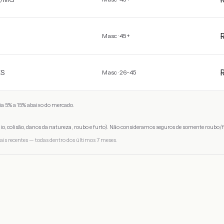
Masc · 45+
ES
Masc · 26-45
a 5% a 15% abaixo do mercado.
io, colisão, danos da natureza, roubo e furto). Não consideramos seguros de somente roubo/f
ais recentes — todas dentro dos últimos 7 meses.