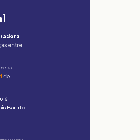
al
uradora
ças entre
mesma
1
de
o é
is Barato
tura acessória