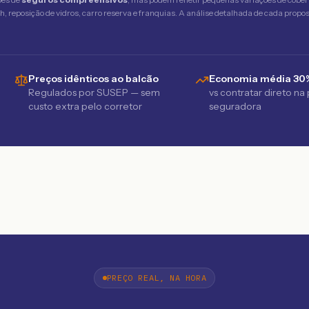
 reposição de vidros, carro reserva e franquias. A análise detalhada de cada propost
Preços idênticos ao balcão
Economia média 30
Regulados por SUSEP — sem
vs contratar direto na
custo extra pelo corretor
seguradora
PREÇO REAL, NA HORA