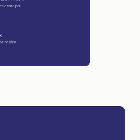
a é feita por
%
 primeira