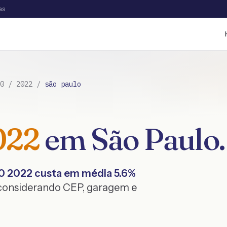
as
0
/
2022
/
são paulo
022
em
São Paulo
.
0
2022
custa em média
5.6
%
 considerando CEP, garagem e