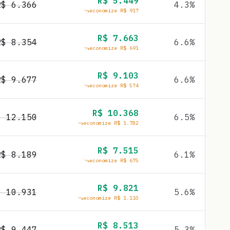
R$
5.449
R$
6.366
4.3
%
economize R$
917
R$
7.663
R$
8.354
6.6
%
economize R$
691
R$
9.103
R$
9.677
6.6
%
economize R$
574
R$
10.368
$
12.150
6.5
%
economize R$
1.782
R$
7.515
R$
8.189
6.1
%
economize R$
675
R$
9.821
$
10.931
5.6
%
economize R$
1.110
R$
8.513
R$
9.447
5.3
%