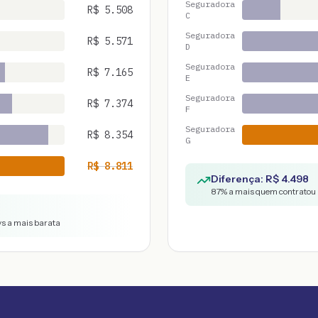
Seguradora
R$
5.508
C
Seguradora
R$
5.571
D
Seguradora
R$
7.165
E
Seguradora
R$
7.374
F
Seguradora
R$
8.354
G
R$
8.811
Diferença: R$
4.498
87
% a mais quem contratou 
vs a mais barata