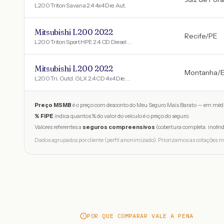
L200 Triton Savana 2.4 4x4 Die. Aut.
Mitsubishi L200 2022
Recife
/
PE
L200 Triton Sport HPE 2.4 CD Diesel Aut.
Mitsubishi L200 2022
Montanha
/
L200 Tri. Outd. GLX 2.4 CD 4x4 Die. Mec.
Preço MSMB
é o preço com desconto do Meu Seguro Mais Barato — em médi
% FIPE
indica quantos % do valor do veículo é o preço do seguro.
Valores referentes a
seguros compreensivos
(cobertura completa: incênd
Dados agrupados por cliente (perfil anonimizado). Priorizamos as cotações m
POR QUE COMPARAR VALE A PENA