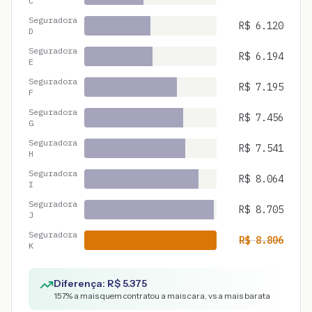
C
Seguradora
R$
6.120
D
Seguradora
R$
6.194
E
Seguradora
R$
7.195
F
Seguradora
R$
7.456
G
Seguradora
R$
7.541
H
Seguradora
R$
8.064
I
Seguradora
R$
8.705
J
Seguradora
R$
8.806
K
Diferença: R$
5.375
157
% a mais quem contratou a mais cara, vs a mais barata