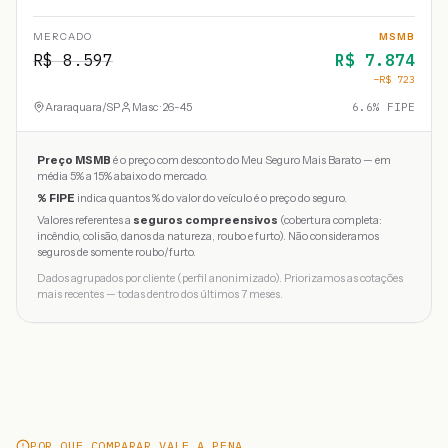
MERCADO
MSMB
R$
8.597
R$
7.874
−R$
723
Araraquara
/
SP
Masc · 26-45
6.6
% FIPE
Preço MSMB
é o preço com desconto do Meu Seguro Mais Barato — em
média 5% a 15% abaixo do mercado.
% FIPE
indica quantos % do valor do veículo é o preço do seguro.
Valores referentes a
seguros compreensivos
(cobertura completa:
incêndio, colisão, danos da natureza, roubo e furto). Não consideramos
seguros de somente roubo/furto.
Dados agrupados por cliente (perfil anonimizado). Priorizamos as cotações
mais recentes — todas dentro dos últimos 7 meses.
POR QUE COMPARAR VALE A PENA