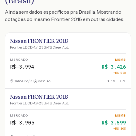
(Brasil)
Ainda sem dados específicos pra Brasília. Mostrando
cotações do mesmo Frontier 2018 em outras cidades.
Nissan FRONTIER 2018
Frontier LE CD 4x4 2.3 Bi-TB Diesel Aut.
MERCADO
MSMB
R$
3.994
R$
3.426
−R$
568
Cabo Frio
/
RJ
Masc · 45+
3.1
% FIPE
Nissan FRONTIER 2018
Frontier LE CD 4x4 2.3 Bi-TB Diesel Aut.
MERCADO
MSMB
R$
3.905
R$
3.599
−R$
305