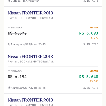
Curitiba
/
PR
Masc · 45+
3.1
% FIPE
Nissan FRONTIER 2018
Frontier LE CD 4x4 2.3 Bi-TB Diesel Aut.
MERCADO
MSMB
R$
6.672
R$
6.093
−R$
579
Araraquara
/
SP
Masc · 26-45
5.1
% FIPE
Nissan FRONTIER 2018
Frontier LE CD 4x4 2.3 Bi-TB Diesel Aut.
MERCADO
MSMB
R$
6.194
R$
5.648
−R$
546
Araraquara
/
SP
Masc · 26-45
4.7
% FIPE
Nissan FRONTIER 2018
Frontier LE CD 4x4 2.3 Bi-TB Diesel Aut.