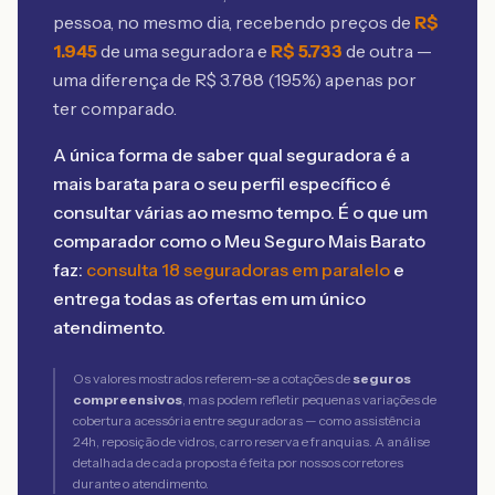
pessoa, no mesmo dia, recebendo preços de
R$
1.945
de uma seguradora e
R$
5.733
de outra —
uma diferença de R$
3.788
(
195
%) apenas por
ter comparado.
A única forma de saber qual seguradora é a
mais barata para o seu perfil específico é
consultar várias ao mesmo tempo. É o que um
comparador como o Meu Seguro Mais Barato
faz:
consulta 18 seguradoras em paralelo
e
entrega todas as ofertas em um único
atendimento.
Os valores mostrados referem-se a cotações de
seguros
compreensivos
, mas podem refletir pequenas variações de
cobertura acessória entre seguradoras — como assistência
24h, reposição de vidros, carro reserva e franquias. A análise
detalhada de cada proposta é feita por nossos corretores
durante o atendimento.