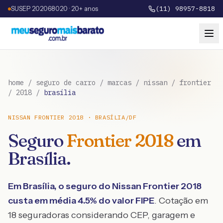
SUSEP 202068020 · 20+ anos
(11) 98957-8818
home
/
seguro de carro
/
marcas
/
nissan
/
frontier
/
2018
/
brasília
NISSAN
FRONTIER
2018
·
BRASÍLIA
/
DF
Seguro
Frontier
2018
em
Brasília
.
Em
Brasília
, o seguro do
Nissan
Frontier
2018
custa em média
4.5
% do valor FIPE
. Cotação em
18 seguradoras considerando CEP, garagem e