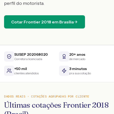
perfil do motorista.
Cotar
Frontier
2018
em
Brasília
SUSEP 202068020
20+ anos
Corretora licenciada
de mercado
+50 mil
3 minutos
clientes atendidos
pra sua cotação
DADOS REAIS · COTAÇÕES AGRUPADAS POR CLIENTE
Últimas cotações Frontier 2018