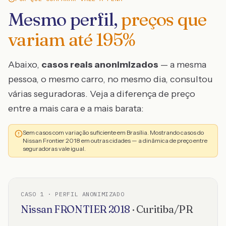
Mesmo perfil,
preços que
variam até
195
%
Abaixo,
casos reais anonimizados
— a mesma
pessoa, o mesmo carro, no mesmo dia, consultou
várias seguradoras. Veja a diferença de preço
entre a mais cara e a mais barata:
Sem casos com variação suficiente em Brasília. Mostrando casos do
Nissan Frontier 2018 em outras cidades — a dinâmica de preço entre
seguradoras vale igual.
CASO
1
· PERFIL ANONIMIZADO
Nissan
FRONTIER
2018
·
Curitiba
/
PR