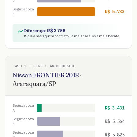
J
Seguradora
R$
5.733
K
Diferença: R$
3.788
195
% a mais quem contratou a mais cara, vs a mais barata
CASO
2
· PERFIL ANONIMIZADO
Nissan
FRONTIER
2018
·
Araraquara
/
SP
Seguradora
R$
3.431
A
Seguradora
R$
5.564
B
Seguradora
R$
5.825