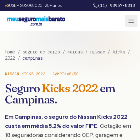
SUSEP 202068020 · 20+ anos
(11) 98957-8818
home
/
seguro de carro
/
marcas
/
nissan
/
kicks
/
2022
/
campinas
NISSAN
KICKS
2022
·
CAMPINAS
/
SP
Seguro
Kicks
2022
em
Campinas
.
Em
Campinas
, o seguro do
Nissan
Kicks
2022
custa em média
5.2
% do valor FIPE
. Cotação em
18 seguradoras considerando CEP, garagem e