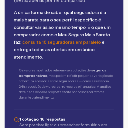
(
190
%) apenas por ter comparado.
A única forma de saber qual seguradora é a
mais barata para o seu perfil específico é
consultar várias ao mesmo tempo. É o que um
comparador como o Meu Seguro Mais Barato
faz:
consulta 18 seguradoras em paralelo
e
entrega todas as ofertas em um único
atendimento.
Os valores mostrados referem-se a cotações de
seguros
compreensivos
, mas podem refletir pequenas variações de
cobertura acessória entre seguradoras — como assistência
24h, reposição de vidros, carro reserva e franquias. A análise
detalhada de cada proposta é feita por nossos corretores
durante o atendimento.
1 cotação, 18 respostas
Sem precisar ligar ou preencher formulário em