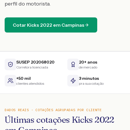
perfil do motorista.
Cotar
Kicks
2022
em
Campinas
SUSEP 202068020
20+ anos
Corretora licenciada
de mercado
+50 mil
3 minutos
clientes atendidos
pra sua cotação
DADOS REAIS · COTAÇÕES AGRUPADAS POR CLIENTE
Últimas cotações Kicks 2022