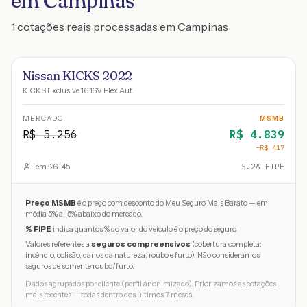
em Campinas
1 cotações reais processadas em Campinas
Nissan KICKS 2022
KICKS Exclusive 1.6 16V Flex Aut.
MERCADO
MSMB
R$
5.256
R$
4.839
−R$
417
Fem · 26-45
5.2
% FIPE
Preço MSMB
é o preço com desconto do Meu Seguro Mais Barato — em
média 5% a 15% abaixo do mercado.
% FIPE
indica quantos % do valor do veículo é o preço do seguro.
Valores referentes a
seguros compreensivos
(cobertura completa:
incêndio, colisão, danos da natureza, roubo e furto). Não consideramos
seguros de somente roubo/furto.
Dados agrupados por cliente (perfil anonimizado). Priorizamos as cotações
mais recentes — todas dentro dos últimos 7 meses.