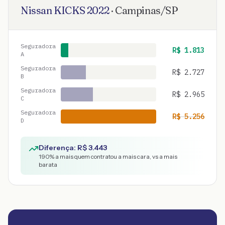
Nissan
KICKS
2022
·
Campinas
/
SP
Seguradora
R$
1.813
A
Seguradora
R$
2.727
B
Seguradora
R$
2.965
C
Seguradora
R$
5.256
D
Diferença: R$
3.443
190
% a mais quem contratou a mais cara, vs a mais
barata