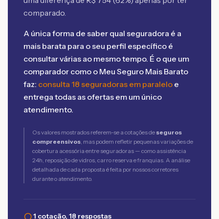
uma diferença de R$
754
(
62
%) apenas por ter
comparado.
A única forma de saber qual seguradora é a
mais barata para o seu perfil específico é
consultar várias ao mesmo tempo. É o que um
comparador como o Meu Seguro Mais Barato
faz:
consulta 18 seguradoras em paralelo
e
entrega todas as ofertas em um único
atendimento.
Os valores mostrados referem-se a cotações de
seguros
compreensivos
, mas podem refletir pequenas variações de
cobertura acessória entre seguradoras — como assistência
24h, reposição de vidros, carro reserva e franquias. A análise
detalhada de cada proposta é feita por nossos corretores
durante o atendimento.
1 cotação, 18 respostas