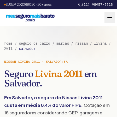
SUSEP 202068020 · 20+ anos
(11) 98957-8818
home
/
seguro de carro
/
marcas
/
nissan
/
livina
/
2011
/
salvador
NISSAN
LIVINA
2011
·
SALVADOR
/
BA
Seguro
Livina
2011
em
Salvador
.
Em
Salvador
, o seguro do
Nissan
Livina
2011
custa em média
6.4
% do valor FIPE
. Cotação em
18 seguradoras considerando CEP, garagem e