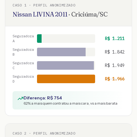
CASO
1
· PERFIL ANONIMIZADO
Nissan
LIVINA
2011
·
Criciúma
/
SC
Seguradora
R$
1.211
A
Seguradora
R$
1.842
B
Seguradora
R$
1.949
C
Seguradora
R$
1.966
D
Diferença: R$
754
62
% a mais quem contratou a mais cara, vs a mais barata
CASO
2
· PERFIL ANONIMIZADO