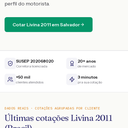
perfil do motorista.
Cotar
Livina
2011
em
Salvador
SUSEP 202068020
20+ anos
Corretora licenciada
de mercado
+50 mil
3 minutos
clientes atendidos
pra sua cotação
DADOS REAIS · COTAÇÕES AGRUPADAS POR CLIENTE
Últimas cotações Livina 2011