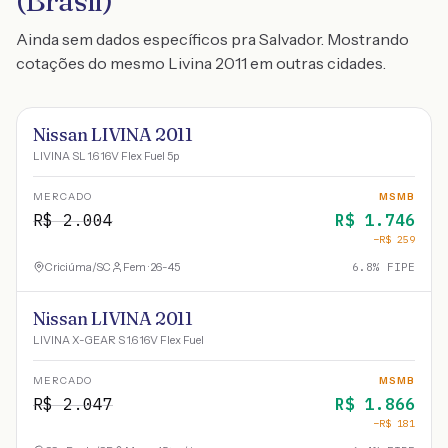
(Brasil)
Ainda sem dados específicos pra Salvador. Mostrando
cotações do mesmo Livina 2011 em outras cidades.
Nissan LIVINA 2011
LIVINA SL 1.6 16V Flex Fuel 5p
MERCADO
MSMB
R$
2.004
R$
1.746
−R$
259
Criciúma
/
SC
Fem · 26-45
6.8
% FIPE
Nissan LIVINA 2011
LIVINA X-GEAR S 1.6 16V Flex Fuel
MERCADO
MSMB
R$
2.047
R$
1.866
−R$
181