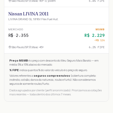
São Paulo
/
SP
Masc · 45+ · c/ jovem
6.4
% FIPE
Nissan LIVINA 2011
LIVINA GRAND SL 1.8 16V Flex Fuel Aut.
MERCADO
MSMB
R$
2.355
R$
2.229
−R$
126
São Paulo
/
SP
Masc · 45+
6.2
% FIPE
Preço MSMB
é o preço com desconto do Meu Seguro Mais Barato — em
média 5% a 15% abaixo do mercado.
% FIPE
indica quantos % do valor do veículo é o preço do seguro.
Valores referentes a
seguros compreensivos
(cobertura completa:
incêndio, colisão, danos da natureza, roubo e furto). Não consideramos
seguros de somente roubo/furto.
Dados agrupados por cliente (perfil anonimizado). Priorizamos as cotações
mais recentes — todas dentro dos últimos 7 meses.