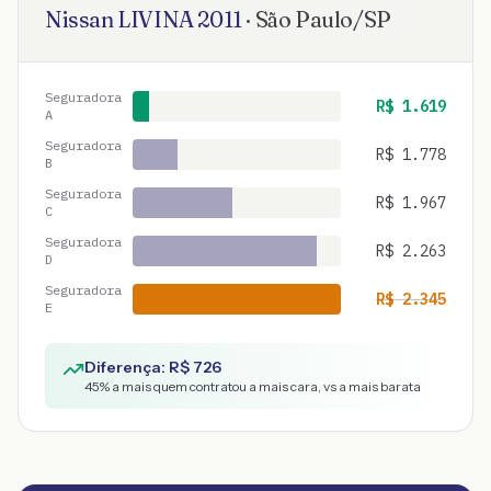
Nissan
LIVINA
2011
·
São Paulo
/
SP
Seguradora
R$
1.619
A
Seguradora
R$
1.778
B
Seguradora
R$
1.967
C
Seguradora
R$
2.263
D
Seguradora
R$
2.345
E
Diferença: R$
726
45
% a mais quem contratou a mais cara, vs a mais barata