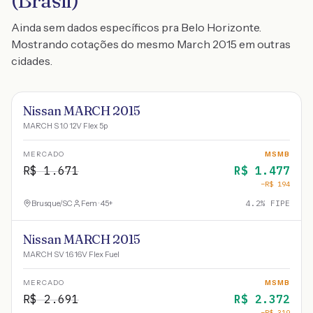
(Brasil)
Ainda sem dados específicos pra Belo Horizonte.
Mostrando cotações do mesmo March 2015 em outras
cidades.
Nissan MARCH 2015
MARCH S 1.0 12V Flex 5p
MERCADO
MSMB
R$
1.671
R$
1.477
−R$
194
Brusque
/
SC
Fem · 45+
4.2
% FIPE
Nissan MARCH 2015
MARCH SV 1.6 16V Flex Fuel
MERCADO
MSMB
R$
2.691
R$
2.372
−R$
319