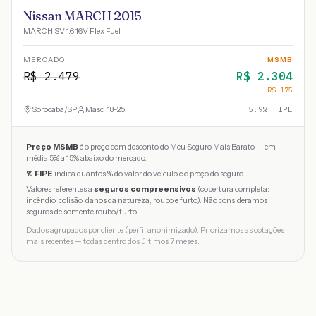
Nissan MARCH 2015
MARCH SV 1.6 16V Flex Fuel
MERCADO
MSMB
R$
2.479
R$
2.304
−R$
175
Sorocaba
/
SP
Masc · 18-25
5.9
% FIPE
Preço MSMB
é o preço com desconto do Meu Seguro Mais Barato — em
média 5% a 15% abaixo do mercado.
% FIPE
indica quantos % do valor do veículo é o preço do seguro.
Valores referentes a
seguros compreensivos
(cobertura completa:
incêndio, colisão, danos da natureza, roubo e furto). Não consideramos
seguros de somente roubo/furto.
Dados agrupados por cliente (perfil anonimizado). Priorizamos as cotações
mais recentes — todas dentro dos últimos 7 meses.