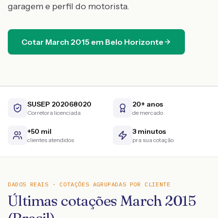
garagem e perfil do motorista.
Cotar
March
2015
em
Belo Horizonte
SUSEP 202068020
20+ anos
Corretora licenciada
de mercado
+50 mil
3 minutos
clientes atendidos
pra sua cotação
DADOS REAIS · COTAÇÕES AGRUPADAS POR CLIENTE
Últimas cotações March 2015