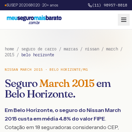
SUSEP 202068020 · 20+ anos
(11) 98957-8818
home
/
seguro de carro
/
marcas
/
nissan
/
march
/
2015
/
belo horizonte
NISSAN
MARCH
2015
·
BELO HORIZONTE
/
MG
Seguro
March
2015
em
Belo Horizonte
.
Em
Belo Horizonte
, o seguro do
Nissan
March
2015
custa em média
4.8
% do valor FIPE
.
Cotação em 18 seguradoras considerando CEP,