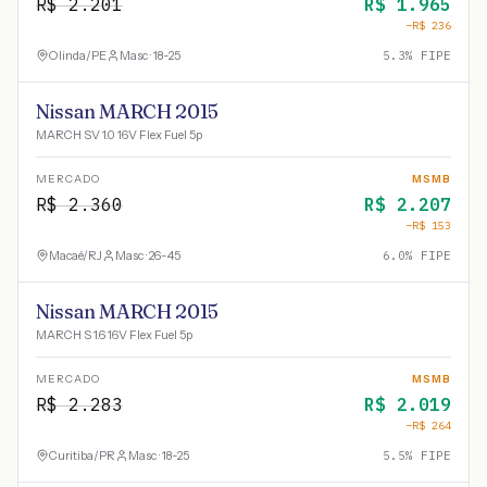
R$
2.201
R$
1.965
−R$
236
Olinda
/
PE
Masc · 18-25
5.3
% FIPE
Nissan MARCH 2015
MARCH SV 1.0 16V Flex Fuel 5p
MERCADO
MSMB
R$
2.360
R$
2.207
−R$
153
Macaé
/
RJ
Masc · 26-45
6.0
% FIPE
Nissan MARCH 2015
MARCH S 1.6 16V Flex Fuel 5p
MERCADO
MSMB
R$
2.283
R$
2.019
−R$
264
Curitiba
/
PR
Masc · 18-25
5.5
% FIPE