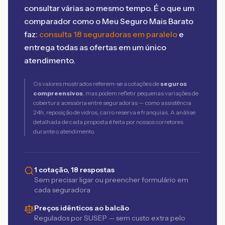
consultar várias ao mesmo tempo. É o que um
comparador como o Meu Seguro Mais Barato
faz:
consulta 18 seguradoras em paralelo
e
entrega todas as ofertas em um único
atendimento.
Os valores mostrados referem-se a cotações de
seguros
compreensivos
, mas podem refletir pequenas variações de
cobertura acessória entre seguradoras — como assistência
24h, reposição de vidros, carro reserva e franquias. A análise
detalhada de cada proposta é feita por nossos corretores
durante o atendimento.
1 cotação, 18 respostas
Sem precisar ligar ou preencher formulário em
cada seguradora
Preços idênticos ao balcão
Regulados por SUSEP — sem custo extra pelo