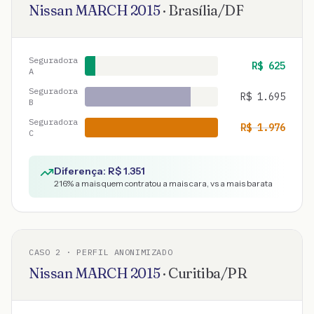
Nissan
MARCH
2015
·
Brasília
/
DF
Seguradora
R$
625
A
Seguradora
R$
1.695
B
Seguradora
R$
1.976
C
Diferença: R$
1.351
216
% a mais quem contratou a mais cara, vs a mais barata
CASO
2
· PERFIL ANONIMIZADO
Nissan
MARCH
2015
·
Curitiba
/
PR