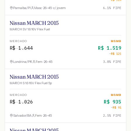
Parnaíba
/
PI
Masc · 26-45 · c/ jovem
6.1
% FIPE
Nissan MARCH 2015
MARCH SV 1.6 16V Flex Fuel
MERCADO
MSMB
R$
1.644
R$
1.519
−R$
125
Londrina
/
PR
Fem · 26-45
3.8
% FIPE
Nissan MARCH 2015
MARCH S 1.6 16V Flex Fuel 5p
MERCADO
MSMB
R$
1.026
R$
935
−R$
91
Salvador
/
BA
Fem · 26-45
2.5
% FIPE
Nissan MARCH 2015