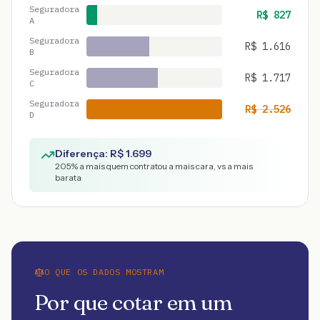
Seguradora
R$
827
A
Seguradora
R$
1.616
B
Seguradora
R$
1.717
C
Seguradora
R$
2.526
D
Diferença: R$
1.699
205
% a mais quem contratou a mais cara, vs a mais
barata
O QUE OS DADOS MOSTRAM
Por que cotar em um