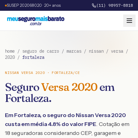
SUSEP 202068020 · 20+ anos
(11) 98957-8818
home
/
seguro de carro
/
marcas
/
nissan
/
versa
/
2020
/
fortaleza
NISSAN
VERSA
2020
·
FORTALEZA
/
CE
Seguro
Versa
2020
em
Fortaleza
.
Em
Fortaleza
, o seguro do
Nissan
Versa
2020
custa em média
4.8
% do valor FIPE
. Cotação em
18 seguradoras considerando CEP, garagem e