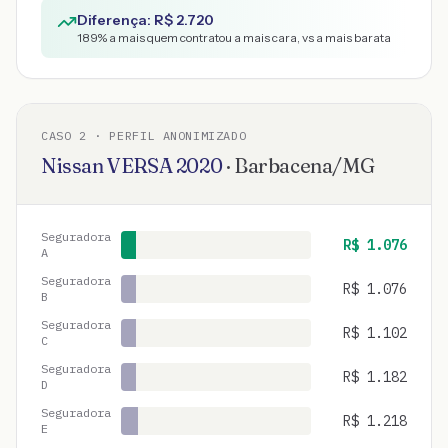
Diferença: R$
2.720
189
% a mais quem contratou a mais cara, vs a mais barata
CASO
2
· PERFIL ANONIMIZADO
Nissan
VERSA
2020
·
Barbacena
/
MG
Seguradora
R$
1.076
A
Seguradora
R$
1.076
B
Seguradora
R$
1.102
C
Seguradora
R$
1.182
D
Seguradora
R$
1.218
E