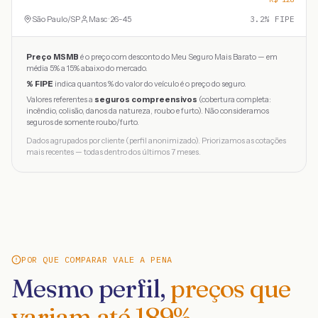
São Paulo
/
SP
Masc · 26-45
3.2
% FIPE
Preço MSMB
é o preço com desconto do Meu Seguro Mais Barato — em
média 5% a 15% abaixo do mercado.
% FIPE
indica quantos % do valor do veículo é o preço do seguro.
Valores referentes a
seguros compreensivos
(cobertura completa:
incêndio, colisão, danos da natureza, roubo e furto). Não consideramos
seguros de somente roubo/furto.
Dados agrupados por cliente (perfil anonimizado). Priorizamos as cotações
mais recentes — todas dentro dos últimos 7 meses.
POR QUE COMPARAR VALE A PENA
Mesmo perfil,
preços que
variam até
189
%