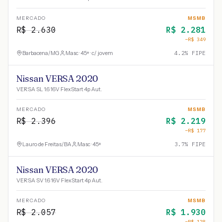
MERCADO
MSMB
R$
2.630
R$
2.281
−R$
349
Barbacena
/
MG
Masc · 45+ · c/ jovem
4.2
% FIPE
Nissan VERSA 2020
VERSA SL 1.6 16V FlexStart 4p Aut.
MERCADO
MSMB
R$
2.396
R$
2.219
−R$
177
Lauro de Freitas
/
BA
Masc · 45+
3.7
% FIPE
Nissan VERSA 2020
VERSA SV 1.6 16V FlexStart 4p Aut.
MERCADO
MSMB
R$
2.057
R$
1.930
−R$
128