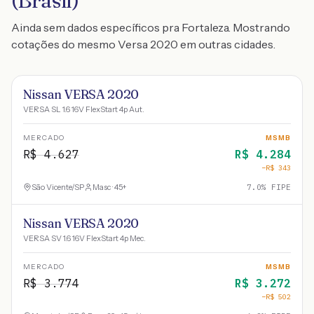
(Brasil)
Ainda sem dados específicos pra Fortaleza. Mostrando
cotações do mesmo Versa 2020 em outras cidades.
Nissan VERSA 2020
VERSA SL 1.6 16V FlexStart 4p Aut.
MERCADO
MSMB
R$
4.627
R$
4.284
−R$
343
São Vicente
/
SP
Masc · 45+
7.0
% FIPE
Nissan VERSA 2020
VERSA SV 1.6 16V FlexStart 4p Mec.
MERCADO
MSMB
R$
3.774
R$
3.272
−R$
502