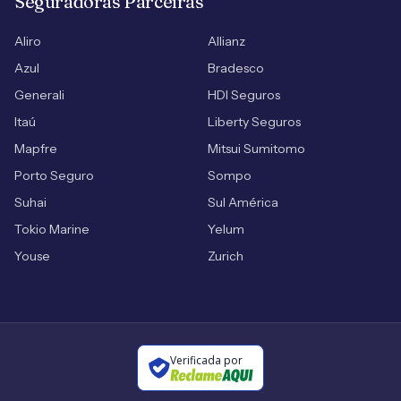
Seguradoras Parceiras
Aliro
Allianz
Azul
Bradesco
Generali
HDI Seguros
Itaú
Liberty Seguros
Mapfre
Mitsui Sumitomo
Porto Seguro
Sompo
Suhai
Sul América
Tokio Marine
Yelum
Youse
Zurich
Verificada por