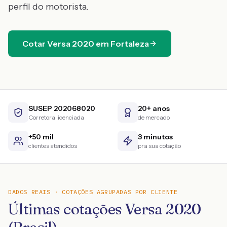
perfil do motorista.
Cotar
Versa
2020
em
Fortaleza
SUSEP 202068020
20+ anos
Corretora licenciada
de mercado
+50 mil
3 minutos
clientes atendidos
pra sua cotação
DADOS REAIS · COTAÇÕES AGRUPADAS POR CLIENTE
Últimas cotações Versa 2020