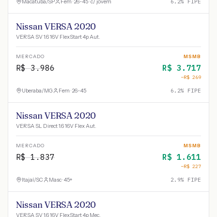
Macatuba
/
SP
Fem · 26-45 · c/ jovem
6.2
% FIPE
Nissan VERSA 2020
VERSA SV 1.6 16V FlexStart 4p Aut.
MERCADO
MSMB
R$
3.986
R$
3.717
−R$
269
Uberaba
/
MG
Fem · 26-45
6.2
% FIPE
Nissan VERSA 2020
VERSA SL Direct 1.6 16V Flex Aut.
MERCADO
MSMB
R$
1.837
R$
1.611
−R$
227
Itajaí
/
SC
Masc · 45+
2.9
% FIPE
Nissan VERSA 2020
VERSA SV 1.6 16V FlexStart 4p Mec.