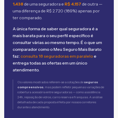
1.438
de uma seguradora e
R$
4.157
de outra —
uma diferença de R$
2.720
(
189
%) apenas por
ter comparado.
A única forma de saber qual seguradora é a
mais barata para o seu perfil específico é
consultar várias ao mesmo tempo. É o que um
comparador como o Meu Seguro Mais Barato
faz:
consulta 18 seguradoras em paralelo
e
entrega todas as ofertas em um único
atendimento.
Os valores mostrados referem-se a cotações de
seguros
compreensivos
, mas podem refletir pequenas variações de
cobertura acessória entre seguradoras — como assistência
24h, reposição de vidros, carro reserva e franquias. A análise
detalhada de cada proposta é feita por nossos corretores
durante o atendimento.