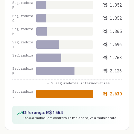
Seguradora
R$
1.352
F
Seguradora
R$
1.352
G
Seguradora
R$
1.365
H
Seguradora
R$
1.696
I
Seguradora
R$
1.763
J
Seguradora
R$
2.126
K
... +
2
seguradoras intermediárias
Seguradora
R$
2.630
L
Diferença: R$
1.554
145
% a mais quem contratou a mais cara, vs a mais barata