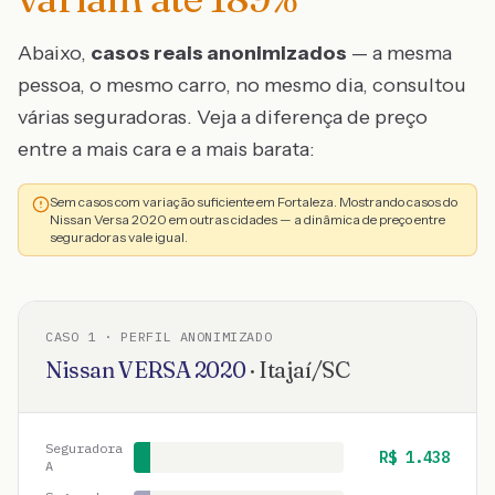
Abaixo,
casos reais anonimizados
— a mesma
pessoa, o mesmo carro, no mesmo dia, consultou
várias seguradoras. Veja a diferença de preço
entre a mais cara e a mais barata:
Sem casos com variação suficiente em Fortaleza. Mostrando casos do
Nissan Versa 2020 em outras cidades — a dinâmica de preço entre
seguradoras vale igual.
CASO
1
· PERFIL ANONIMIZADO
Nissan
VERSA
2020
·
Itajaí
/
SC
Seguradora
R$
1.438
A