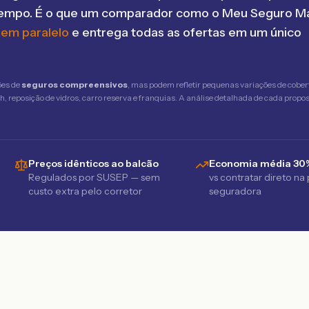
tempo. É o que um comparador como o Meu Seguro Ma
 em paralelo
e entrega todas as ofertas em um único
ões de
seguros compreensivos
, mas podem refletir pequenas variações de cober
 reposição de vidros, carro reserva e franquias. A análise detalhada de cada propost
Preços idênticos ao balcão
Economia média 30
Regulados por SUSEP — sem
vs contratar direto na
custo extra pelo corretor
seguradora