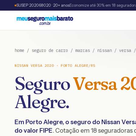
SUSEP 202068020 · 20+ anos
Economize até 30% em 18 segurador
home
/
seguro de carro
/
marcas
/
nissan
/
versa
NISSAN
VERSA
2020
·
PORTO ALEGRE
/
RS
Seguro
Versa
2
Alegre
.
Em
Porto Alegre
, o seguro do
Nissan
Vers
do valor FIPE
. Cotação em 18 seguradoras