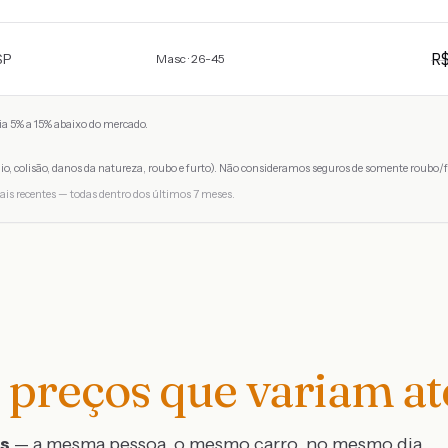
R
SP
Masc · 26-45
a 5% a 15% abaixo do mercado.
io, colisão, danos da natureza, roubo e furto). Não consideramos seguros de somente roubo/f
ais recentes — todas dentro dos últimos 7 meses.
preços que variam a
os
— a mesma pessoa, o mesmo carro, no mesmo dia,