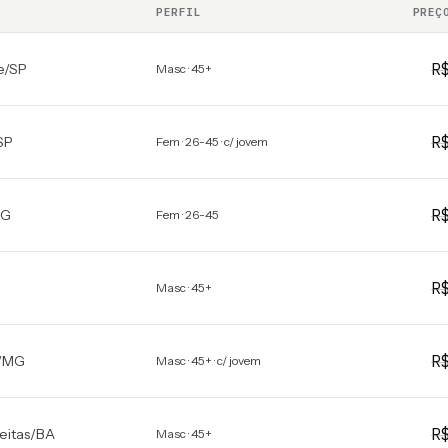
PERFIL
PREÇ
R
e
/
SP
Masc · 45+
R
SP
Fem · 26-45 · c/ jovem
R
G
Fem · 26-45
R
Masc · 45+
R
/
MG
Masc · 45+ · c/ jovem
R
eitas
/
BA
Masc · 45+