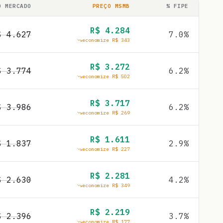
O MERCADO
PREÇO MSMB
% FIPE
R$
4.284
$
4.627
7.0
%
economize R$
343
R$
3.272
$
3.774
6.2
%
economize R$
502
R$
3.717
$
3.986
6.2
%
economize R$
269
R$
1.611
$
1.837
2.9
%
economize R$
227
R$
2.281
$
2.630
4.2
%
economize R$
349
R$
2.219
$
2.396
3.7
%
economize R$
177