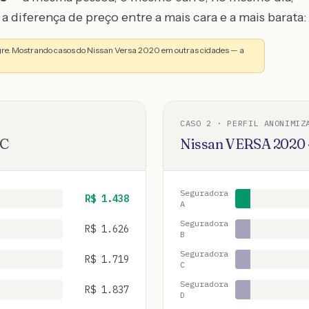
a diferença de preço entre a mais cara e a mais barata:
gre. Mostrando casos do Nissan Versa 2020 em outras cidades — a
CASO
2
· PERFIL ANONIMIZ
C
Nissan
VERSA
2020
Seguradora
R$
1.438
A
Seguradora
R$
1.626
B
Seguradora
R$
1.719
C
Seguradora
R$
1.837
D