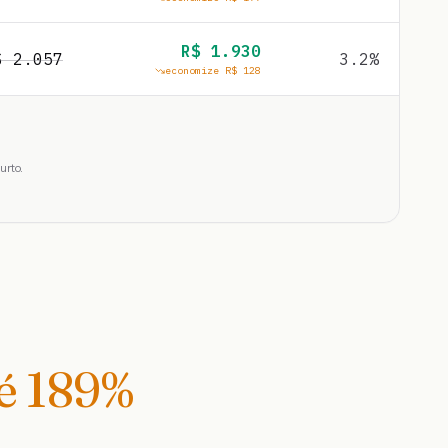
R$
1.930
$
2.057
3.2
%
economize R$
128
urto.
té
189
%