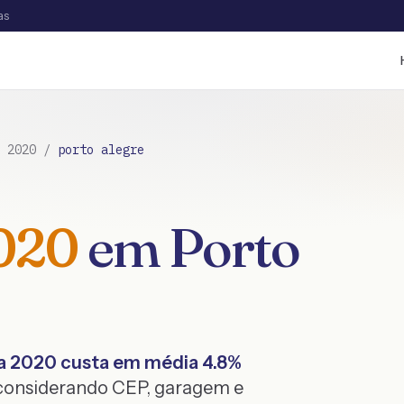
as
/
2020
/
porto alegre
020
em
Porto
a
2020
custa em média
4.8
%
 considerando CEP, garagem e