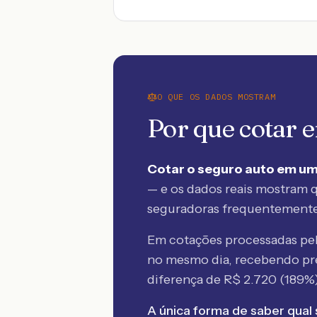
O QUE OS DADOS MOSTRAM
Por que cotar
Cotar o seguro auto em um
— e os dados reais mostram q
seguradoras frequentement
Em cotações processadas p
no mesmo dia, recebendo pr
diferença de R$
2.720
(
189
%)
A única forma de saber qual 