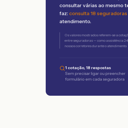
consultar várias ao mesmo 
faz:
consulta 18 seguradoras
atendimento.
Os valores mostrados referem-se a cotaç
entre seguradoras — como assistência 24h,
nossos corretores durante o atendimento.
1 cotação, 18 respostas
Sem precisar ligar ou preencher
formulário em cada seguradora