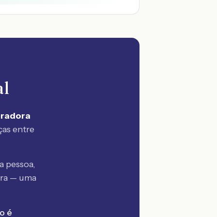
al
uradora
ças entre
a pessoa,
tra — uma
o é