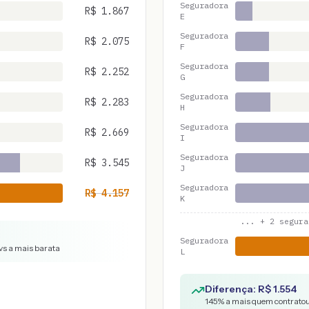
Seguradora
R$
1.867
E
Seguradora
R$
2.075
F
Seguradora
R$
2.252
G
Seguradora
R$
2.283
H
Seguradora
R$
2.669
I
Seguradora
R$
3.545
J
Seguradora
R$
4.157
K
... +
2
segura
Seguradora
vs a mais barata
L
Diferença: R$
1.554
145
% a mais quem contratou