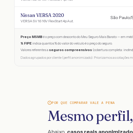
Nissan VERSA 2020
São Paulo
/
VERSA SV 1.6 16V FlexStart 4p Aut.
Preço MSMB
é o preço com desconto do Meu Seguro Mais Barato — em médi
% FIPE
indica quantos % do valor do veículo é o preço do seguro.
Valores referentes a
seguros compreensivos
(cobertura completa: incênd
Dados agrupados por cliente (perfil anonimizado). Priorizamos as cotações m
POR QUE COMPARAR VALE A PENA
Mesmo perfil,
Abaixo,
casos reais anonimizad