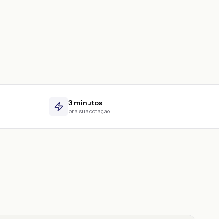
3 minutos
pra sua cotação