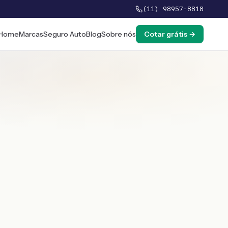
(11) 98957-8818
Home
Marcas
Seguro Auto
Blog
Sobre nós
Cotar grátis →