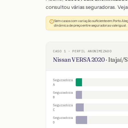
consultou várias seguradoras. Veja 
Sem casos com variação suficiente em Porto Ale
dinâmica de preço entre seguradoras vale igual.
CASO
1
· PERFIL ANONIMIZADO
Nissan
VERSA
2020
·
Itajaí
/
S
Seguradora
A
Seguradora
B
Seguradora
C
Seguradora
D