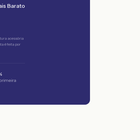
is Barato
tura acessória
a é feita por
%
 primeira