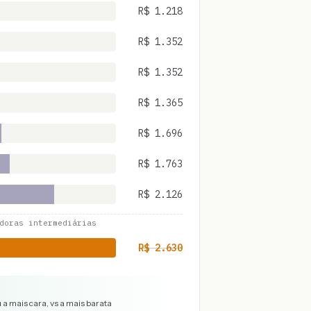
R$
1.218
R$
1.352
R$
1.352
R$
1.365
R$
1.696
R$
1.763
R$
2.126
doras intermediárias
R$
2.630
 a mais cara, vs a mais barata