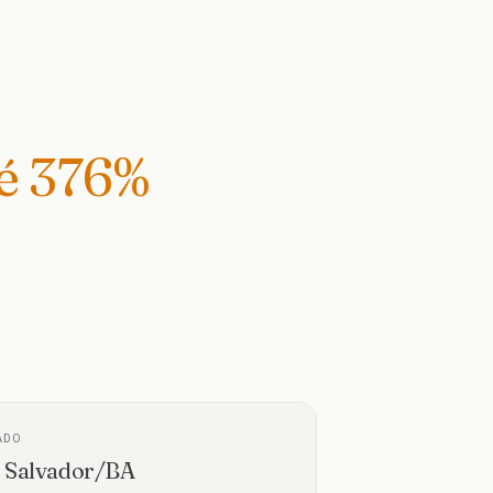
té
376
%
ADO
·
Salvador
/
BA