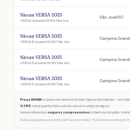
Nissan VERSA 2025
São José
/
SC
VERSA Advance 1.6 16V Flex Aut.
Nissan VERSA 2025
Campina Grand
VERSA Exclusive 1.6 16V Flex Aut.
Nissan VERSA 2025
Campina Grand
VERSA Exclusive 1.6 16V Flex Aut.
Nissan VERSA 2025
Campina Grand
VERSA Exclusive 1.6 16V Flex Aut.
Preço MSMB
é o preço com desconto do Meu Seguro Mais Barato — em médi
% FIPE
indica quantos % do valor do veículo é o preço do seguro.
Valores referentes a
seguros compreensivos
(cobertura completa: incênd
Dados agrupados por cliente (perfil anonimizado). Priorizamos as cotações m