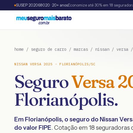
SUSEP 202068020 · 20+ anos
Economize até 30% em 18 segurador
home
/
seguro de carro
/
marcas
/
nissan
/
versa
NISSAN
VERSA
2025
·
FLORIANÓPOLIS
/
SC
Seguro
Versa
2
Florianópolis
.
Em
Florianópolis
, o seguro do
Nissan
Vers
do valor FIPE
. Cotação em 18 seguradoras