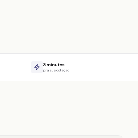
3 minutos
pra sua cotação