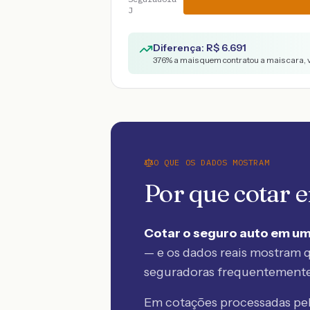
J
Diferença: R$
6.691
376
% a mais quem contratou a mais cara, 
O QUE OS DADOS MOSTRAM
Por que cotar
Cotar o seguro auto em um
— e os dados reais mostram q
seguradoras frequentement
Em cotações processadas p