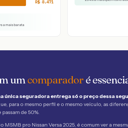
R$
8.471
vs a mais barata
 em um
comparador
é essenci
a única seguradora entrega só o preço dessa seg
ue, para o mesmo perfil e o mesmo veículo, as diferen
e passam de 50%.
elo MSMB
pro Nissan Versa 2025
, é comum ver a mesma