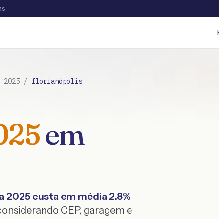
as
/
2025
/
florianópolis
025
em
a
2025
custa em média
2.8
%
 considerando CEP, garagem e