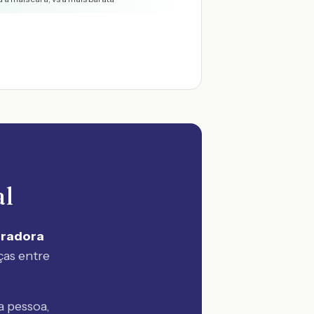
al
uradora
ças entre
 pessoa,