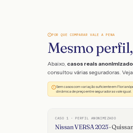
POR QUE COMPARAR VALE A PENA
Mesmo perfil,
Abaixo,
casos reais anonimizad
consultou várias seguradoras. Veja 
Sem casos com variação suficiente em Florianóp
dinâmica de preço entre seguradoras vale igual.
CASO
1
· PERFIL ANONIMIZADO
Nissan
VERSA
2025
·
Quissa