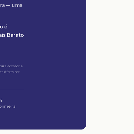
tra — uma
o é
is Barato
tura acessória
a é feita por
%
 primeira