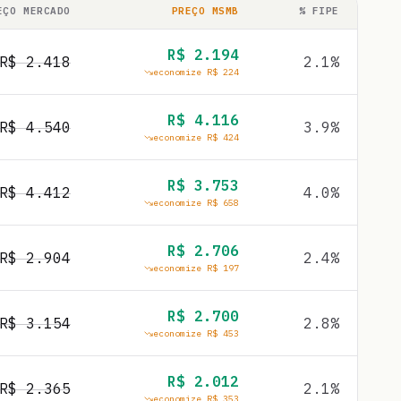
EÇO MERCADO
PREÇO MSMB
% FIPE
R$
2.194
R$
2.418
2.1
%
economize R$
224
R$
4.116
R$
4.540
3.9
%
economize R$
424
R$
3.753
R$
4.412
4.0
%
economize R$
658
R$
2.706
R$
2.904
2.4
%
economize R$
197
R$
2.700
R$
3.154
2.8
%
economize R$
453
R$
2.012
R$
2.365
2.1
%
economize R$
353