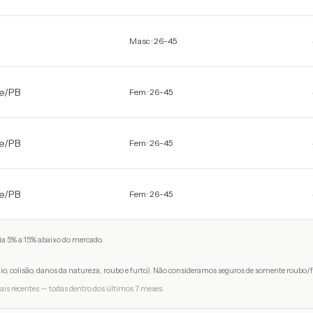
Masc · 26-45
e
/
PB
Fem · 26-45
e
/
PB
Fem · 26-45
e
/
PB
Fem · 26-45
a 5% a 15% abaixo do mercado.
io, colisão, danos da natureza, roubo e furto). Não consideramos seguros de somente roubo/f
ais recentes — todas dentro dos últimos 7 meses.