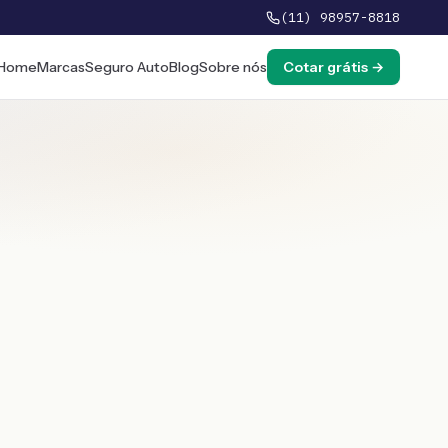
(11) 98957-8818
Home
Marcas
Seguro Auto
Blog
Sobre nós
Cotar grátis →