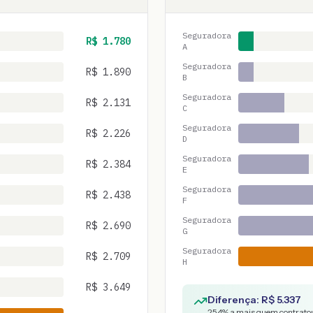
Seguradora
R$
1.780
A
Seguradora
R$
1.890
B
Seguradora
R$
2.131
C
Seguradora
R$
2.226
D
Seguradora
R$
2.384
E
Seguradora
R$
2.438
F
Seguradora
R$
2.690
G
Seguradora
R$
2.709
H
R$
3.649
Diferença: R$
5.337
254
% a mais quem contratou