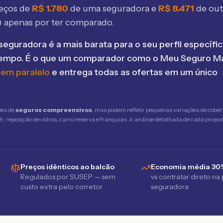
eços de
R$
1.780
de uma seguradora e
R$
8.471
de ou
 apenas por ter comparado.
seguradora é a mais barata para o seu perfil específic
tempo. É o que um comparador como o Meu Seguro Ma
 em paralelo
e entrega todas as ofertas em um único
ões de
seguros compreensivos
, mas podem refletir pequenas variações de cober
 reposição de vidros, carro reserva e franquias. A análise detalhada de cada propost
Preços idênticos ao balcão
Economia média 30
Regulados por SUSEP — sem
vs contratar direto na
custo extra pelo corretor
seguradora