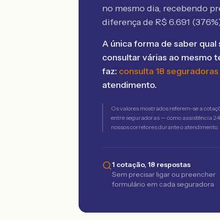
no mesmo dia, recebendo pr
diferença de R$
6.691
(
376
%)
A única forma de saber qual 
consultar várias ao mesmo 
faz:
consulta 18 seguradoras
atendimento.
Os valores mostrados referem-se a cotaç
entre seguradoras — como assistência 24h,
nossos corretores durante o atendimento.
1 cotação, 18 respostas
Sem precisar ligar ou preencher
formulário em cada seguradora