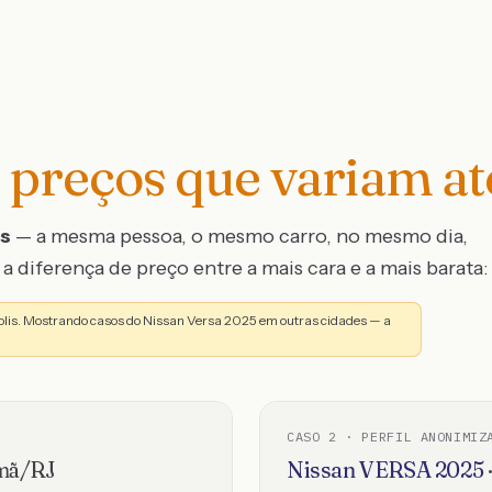
preços que variam a
os
— a mesma pessoa, o mesmo carro, no mesmo dia,
a diferença de preço entre a mais cara e a mais barata:
olis. Mostrando casos do Nissan Versa 2025 em outras cidades — a
CASO
2
· PERFIL ANONIMIZ
mã
/
RJ
Nissan
VERSA
2025