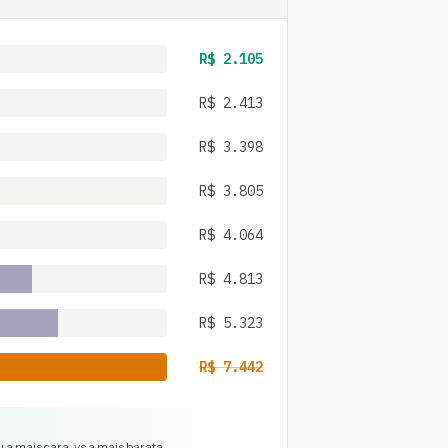
R$
2.105
R$
2.413
R$
3.398
R$
3.805
R$
4.064
R$
4.813
R$
5.323
R$
7.442
 a mais cara, vs a mais barata