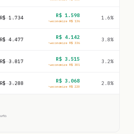
R$
1.598
R$
1.734
1.6
%
economize R$
136
R$
4.142
R$
4.477
3.8
%
economize R$
336
R$
3.515
R$
3.817
3.2
%
economize R$
301
R$
3.068
R$
3.288
2.8
%
economize R$
220
urto.