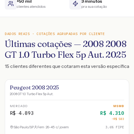
+50 mil
3 minutos
clientes atendidos
pra sua cotação
DADOS REAIS · COTAÇÕES AGRUPADAS POR CLIENTE
Últimas cotações — 2008 2008
GT 1.0 Turbo Flex 5p Aut. 2025
15 clientes diferentes que cotaram esta versão específica
Peugeot 2008 2025
2008 GT 1.0 Turbo Flex 5p Aut.
MERCADO
MSMB
R$
4.893
R$
4.310
−R$
583
São Paulo
/
SP
Fem · 26-45 · c/ jovem
3.6
% FIPE