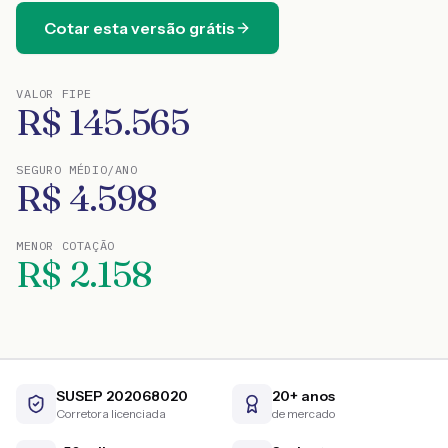
Cotar esta versão grátis
VALOR FIPE
R$
145.565
SEGURO MÉDIO/ANO
R$
4.598
MENOR COTAÇÃO
R$
2.158
SUSEP 202068020
20+ anos
Corretora licenciada
de mercado