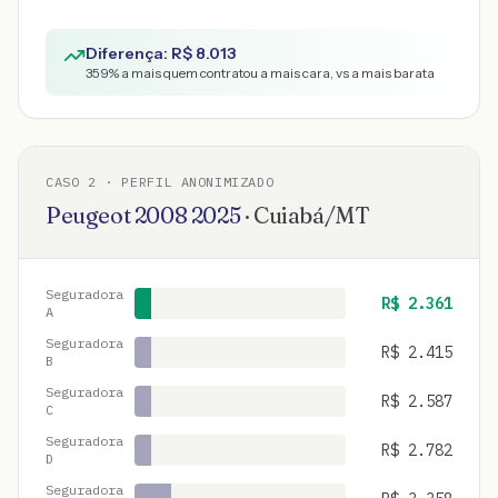
Diferença: R$
8.013
359
% a mais quem contratou a mais cara, vs a mais barata
CASO
2
· PERFIL ANONIMIZADO
Peugeot
2008
2025
·
Cuiabá
/
MT
Seguradora
R$
2.361
A
Seguradora
R$
2.415
B
Seguradora
R$
2.587
C
Seguradora
R$
2.782
D
Seguradora