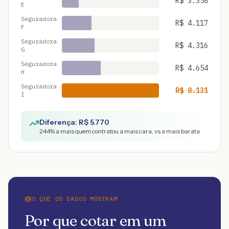
R$
3.358
E
Seguradora
R$
4.117
F
Seguradora
R$
4.316
G
Seguradora
R$
4.654
H
Seguradora
R$
8.131
I
Diferença: R$
5.770
244
% a mais quem contratou a mais cara, vs a mais barata
O QUE OS DADOS MOSTRAM
Por que cotar em um