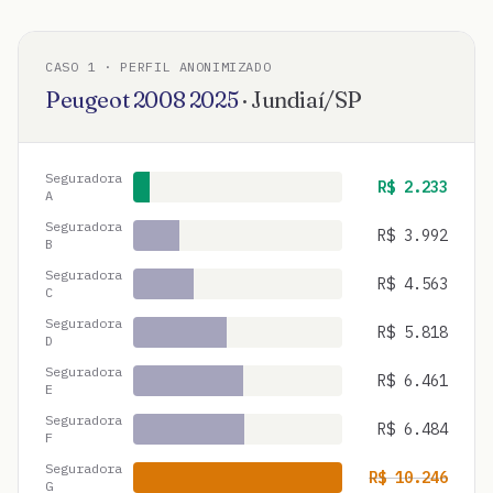
CASO
1
· PERFIL ANONIMIZADO
Peugeot
2008
2025
·
Jundiaí
/
SP
Seguradora
R$
2.233
A
Seguradora
R$
3.992
B
Seguradora
R$
4.563
C
Seguradora
R$
5.818
D
Seguradora
R$
6.461
E
Seguradora
R$
6.484
F
Seguradora
R$
10.246
G