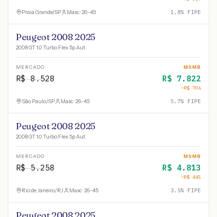
Praia Grande
/
SP
Masc · 26-45
1.8
% FIPE
Peugeot 2008 2025
2008 GT 1.0 Turbo Flex 5p Aut.
MERCADO
MSMB
R$
8.528
R$
7.822
−R$
706
São Paulo
/
SP
Masc · 26-45
5.7
% FIPE
Peugeot 2008 2025
2008 GT 1.0 Turbo Flex 5p Aut.
MERCADO
MSMB
R$
5.258
R$
4.813
−R$
445
Rio de Janeiro
/
RJ
Masc · 26-45
3.5
% FIPE
Peugeot 2008 2025