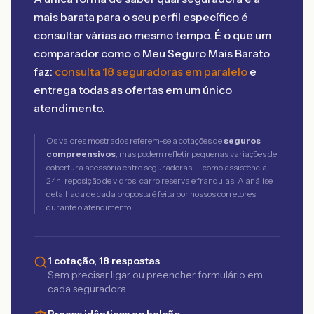
mais barata para o seu perfil específico é
consultar várias ao mesmo tempo. É o que um
comparador como o Meu Seguro Mais Barato
faz:
consulta 18 seguradoras em paralelo
e
entrega todas as ofertas em um único
atendimento.
Os valores mostrados referem-se a cotações de
seguros
compreensivos
, mas podem refletir pequenas variações de
cobertura acessória entre seguradoras — como assistência
24h, reposição de vidros, carro reserva e franquias. A análise
detalhada de cada proposta é feita por nossos corretores
durante o atendimento.
1 cotação, 18 respostas
Sem precisar ligar ou preencher formulário em
cada seguradora