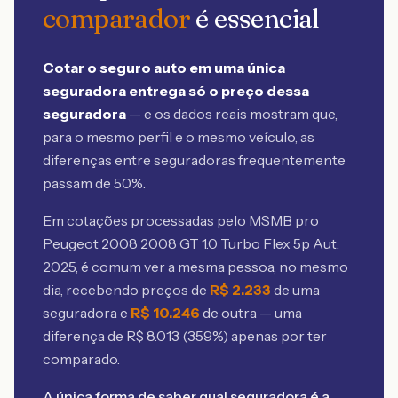
comparador
é essencial
Cotar o seguro auto em uma única
seguradora entrega só o preço dessa
seguradora
— e os dados reais mostram que,
para o mesmo perfil e o mesmo veículo, as
diferenças entre seguradoras frequentemente
passam de 50%.
Em cotações processadas pelo MSMB
pro
Peugeot 2008 2008 GT 1.0 Turbo Flex 5p Aut.
2025
, é comum ver a mesma pessoa, no mesmo
dia, recebendo preços de
R$
2.233
de uma
seguradora e
R$
10.246
de outra — uma
diferença de R$
8.013
(
359
%) apenas por ter
comparado.
A única forma de saber qual seguradora é a