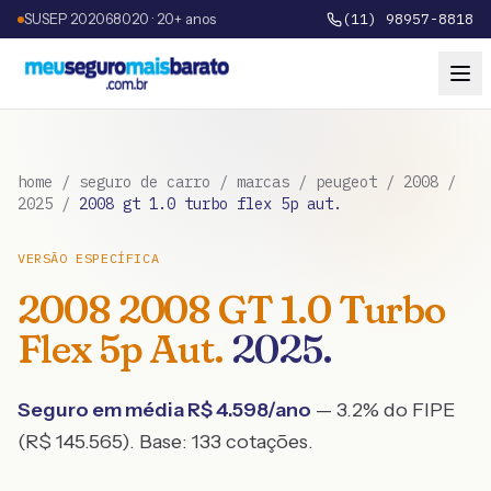
SUSEP 202068020 · 20+ anos
(11) 98957-8818
home
/
seguro de carro
/
marcas
/
peugeot
/
2008
/
2025
/
2008 gt 1.0 turbo flex 5p aut.
VERSÃO ESPECÍFICA
2008
2008 GT 1.0 Turbo
Flex 5p Aut.
2025
.
Seguro em média R$
4.598
/ano
— 3.2% do FIPE
(R$ 145.565)
. Base:
133
cotações.