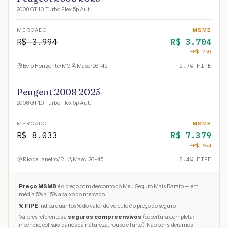
2008 GT 1.0 Turbo Flex 5p Aut.
MERCADO
MSMB
R$
3.994
R$
3.704
−R$
290
Belo Horizonte
/
MG
Masc · 26-45
2.7
% FIPE
Peugeot 2008 2025
2008 GT 1.0 Turbo Flex 5p Aut.
MERCADO
MSMB
R$
8.033
R$
7.379
−R$
654
Rio de Janeiro
/
RJ
Masc · 26-45
5.4
% FIPE
Preço MSMB
é o preço com desconto do Meu Seguro Mais Barato — em
média 5% a 15% abaixo do mercado.
% FIPE
indica quantos % do valor do veículo é o preço do seguro.
Valores referentes a
seguros compreensivos
(cobertura completa:
incêndio, colisão, danos da natureza, roubo e furto). Não consideramos