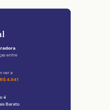
al
uradora
ças entre
 ver a
R$
4.941
o é
is Barato