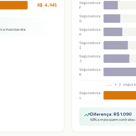
Seguradora
R$
4.941
F
Seguradora
G
vs a mais barata
Seguradora
H
Seguradora
I
Seguradora
J
Seguradora
K
... +
3
segura
Seguradora
L
Diferença: R$
1.090
63
% a mais quem contratou 