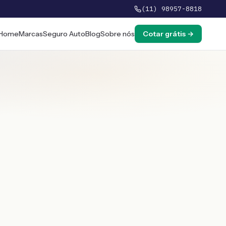
(11) 98957-8818
Home
Marcas
Seguro Auto
Blog
Sobre nós
Cotar grátis →