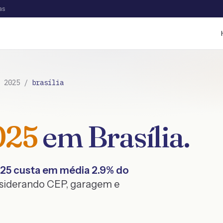
as
/
2025
/
brasília
025
em
Brasília
.
25
custa em média
2.9
% do
nsiderando CEP, garagem e