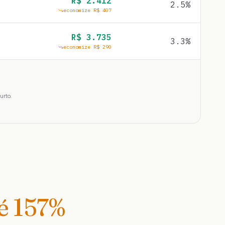
R$
2.412
2.5
%
economize R$
407
R$
3.735
3.3
%
economize R$
290
urto.
té
157
%