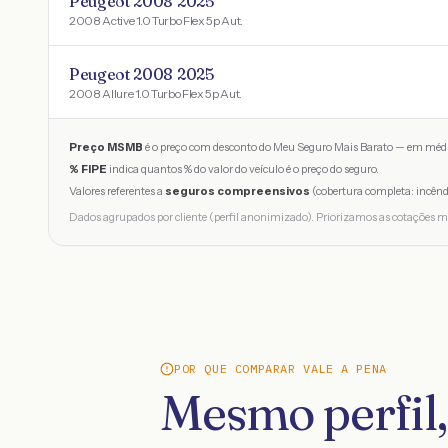
Peugeot 2008 2025
2008 Active 1.0 Turbo Flex 5p Aut.
Peugeot 2008 2025
2008 Allure 1.0 Turbo Flex 5p Aut.
Preço MSMB
é o preço com desconto do Meu Seguro Mais Barato — em médi
% FIPE
indica quantos % do valor do veículo é o preço do seguro.
Valores referentes a
seguros compreensivos
(cobertura completa: incênd
Dados agrupados por cliente (perfil anonimizado). Priorizamos as cotações m
POR QUE COMPARAR VALE A PENA
Mesmo perfil,