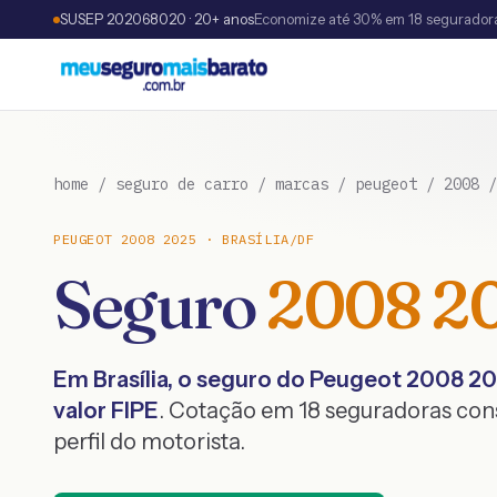
SUSEP 202068020 · 20+ anos
Economize até 30% em 18 segurador
home
/
seguro de carro
/
marcas
/
peugeot
/
2008
PEUGEOT
2008
2025
·
BRASÍLIA
/
DF
Seguro
2008
2
Em
Brasília
, o seguro do
Peugeot
2008
20
valor FIPE
. Cotação em 18 seguradoras co
perfil do motorista.