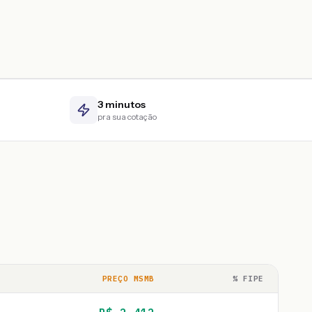
3 minutos
pra sua cotação
PREÇO MSMB
% FIPE