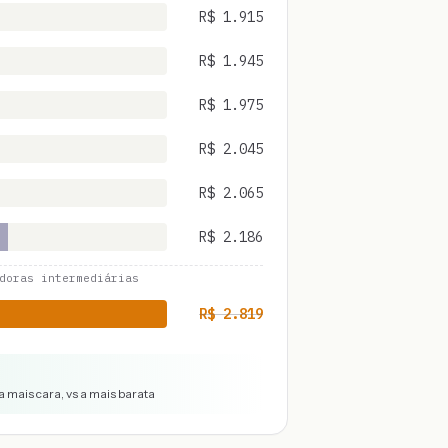
R$
1.915
R$
1.945
R$
1.975
R$
2.045
R$
2.065
R$
2.186
doras intermediárias
R$
2.819
a mais cara, vs a mais barata