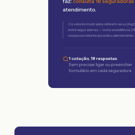
faz:
consulta 18 seguradoras
atendimento.
Os valores mostrados referem-se a cotaç
entre seguradoras — como assistência 24h,
nossos corretores durante o atendimento.
1 cotação, 18 respostas
Sem precisar ligar ou preencher
formulário em cada seguradora