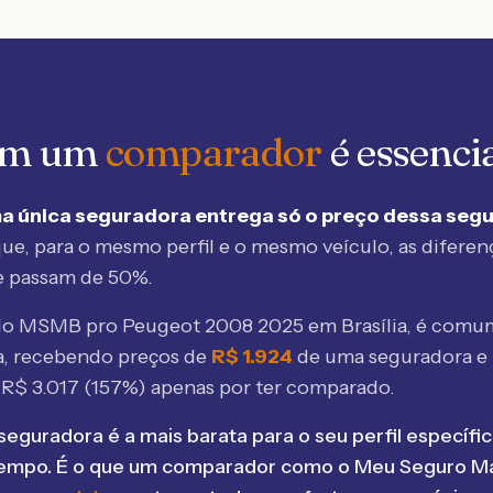
 em um
comparador
é essenci
a única seguradora entrega só o preço dessa seg
ue, para o mesmo perfil e o mesmo veículo, as diferen
e passam de 50%.
elo MSMB
pro Peugeot 2008 2025 em Brasília
, é comum
, recebendo preços de
R$
1.924
de uma seguradora e
e R$
3.017
(
157
%) apenas por ter comparado.
seguradora é a mais barata para o seu perfil específic
tempo. É o que um comparador como o Meu Seguro Ma