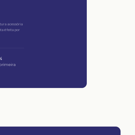
tura acessória
a é feita por
%
 primeira