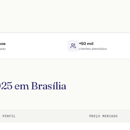
nos
+50 mil
cado
clientes atendidos
25 em Brasília
PERFIL
PREÇO MERCADO