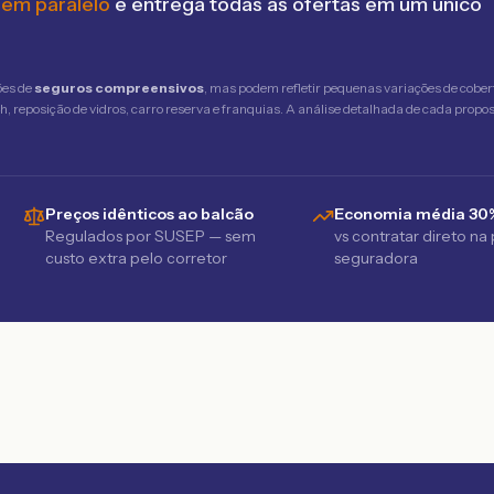
 em paralelo
e entrega todas as ofertas em um único
ões de
seguros compreensivos
, mas podem refletir pequenas variações de cober
 reposição de vidros, carro reserva e franquias. A análise detalhada de cada propost
Preços idênticos ao balcão
Economia média 30
Regulados por SUSEP — sem
vs contratar direto na
custo extra pelo corretor
seguradora