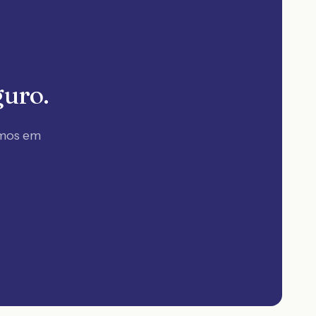
guro.
amos em