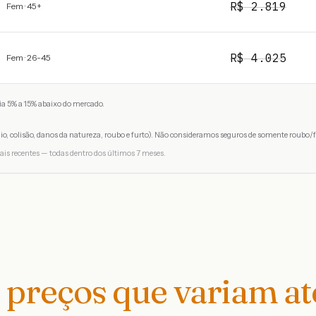
R$
2.819
Fem · 45+
R$
4.025
Fem · 26-45
a 5% a 15% abaixo do mercado.
io, colisão, danos da natureza, roubo e furto). Não consideramos seguros de somente roubo/f
ais recentes — todas dentro dos últimos 7 meses.
preços que variam a