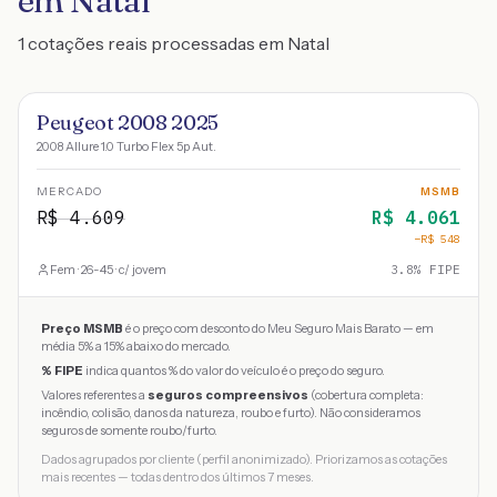
em Natal
1 cotações reais processadas em Natal
Peugeot 2008 2025
2008 Allure 1.0 Turbo Flex 5p Aut.
MERCADO
MSMB
R$
4.609
R$
4.061
−R$
548
Fem · 26-45 · c/ jovem
3.8
% FIPE
Preço MSMB
é o preço com desconto do Meu Seguro Mais Barato — em
média 5% a 15% abaixo do mercado.
% FIPE
indica quantos % do valor do veículo é o preço do seguro.
Valores referentes a
seguros compreensivos
(cobertura completa:
incêndio, colisão, danos da natureza, roubo e furto). Não consideramos
seguros de somente roubo/furto.
Dados agrupados por cliente (perfil anonimizado). Priorizamos as cotações
mais recentes — todas dentro dos últimos 7 meses.