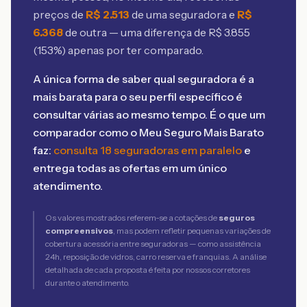
preços de
R$
2.513
de uma seguradora e
R$
6.368
de outra — uma diferença de R$
3.855
(
153
%) apenas por ter comparado.
A única forma de saber qual seguradora é a
mais barata para o seu perfil específico é
consultar várias ao mesmo tempo. É o que um
comparador como o Meu Seguro Mais Barato
faz:
consulta 18 seguradoras em paralelo
e
entrega todas as ofertas em um único
atendimento.
Os valores mostrados referem-se a cotações de
seguros
compreensivos
, mas podem refletir pequenas variações de
cobertura acessória entre seguradoras — como assistência
24h, reposição de vidros, carro reserva e franquias. A análise
detalhada de cada proposta é feita por nossos corretores
durante o atendimento.