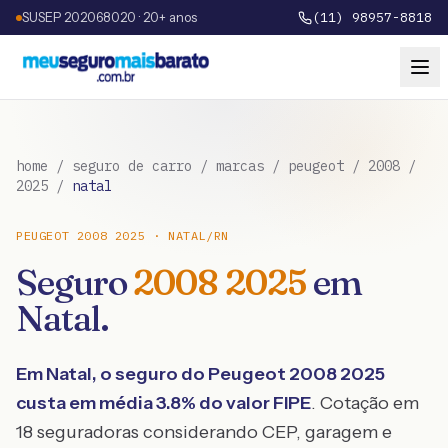
SUSEP 202068020 · 20+ anos
(11) 98957-8818
home
/
seguro de carro
/
marcas
/
peugeot
/
2008
/
2025
/
natal
PEUGEOT
2008
2025
·
NATAL
/
RN
Seguro
2008
2025
em
Natal
.
Em
Natal
, o seguro do
Peugeot
2008
2025
custa em média
3.8
% do valor FIPE
. Cotação em
18 seguradoras considerando CEP, garagem e