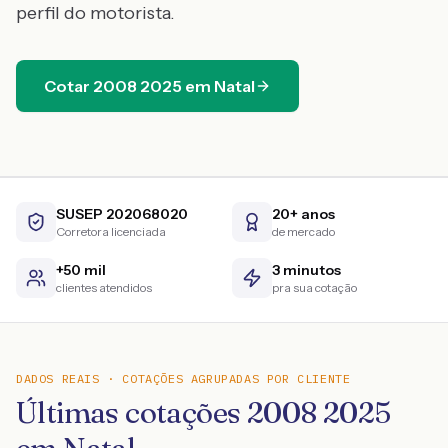
perfil do motorista.
Cotar
2008
2025
em
Natal
SUSEP 202068020
20+ anos
Corretora licenciada
de mercado
+50 mil
3 minutos
clientes atendidos
pra sua cotação
DADOS REAIS · COTAÇÕES AGRUPADAS POR CLIENTE
Últimas cotações 2008 2025