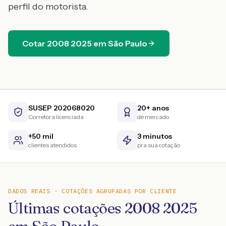
perfil do motorista.
Cotar
2008
2025
em
São Paulo
SUSEP 202068020
20+ anos
Corretora licenciada
de mercado
+50 mil
3 minutos
clientes atendidos
pra sua cotação
DADOS REAIS · COTAÇÕES AGRUPADAS POR CLIENTE
Últimas cotações 2008 2025