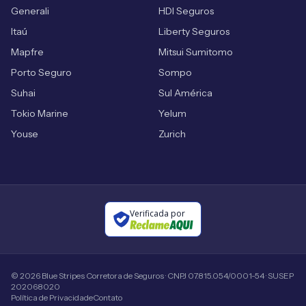
Generali
HDI Seguros
Itaú
Liberty Seguros
Mapfre
Mitsui Sumitomo
Porto Seguro
Sompo
Suhai
Sul América
Tokio Marine
Yelum
Youse
Zurich
Verificada por
©
2026
Blue Stripes Corretora de Seguros · CNPJ 07.815.054/0001-54 · SUSEP
202068020
Política de Privacidade
Contato