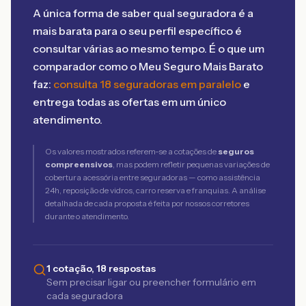
A única forma de saber qual seguradora é a
mais barata para o seu perfil específico é
consultar várias ao mesmo tempo. É o que um
comparador como o Meu Seguro Mais Barato
faz:
consulta 18 seguradoras em paralelo
e
entrega todas as ofertas em um único
atendimento.
Os valores mostrados referem-se a cotações de
seguros
compreensivos
, mas podem refletir pequenas variações de
cobertura acessória entre seguradoras — como assistência
24h, reposição de vidros, carro reserva e franquias. A análise
detalhada de cada proposta é feita por nossos corretores
durante o atendimento.
1 cotação, 18 respostas
Sem precisar ligar ou preencher formulário em
cada seguradora