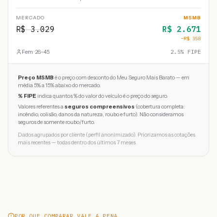
MERCADO
MSMB
R$
3.029
R$
2.671
−R$
358
Fem · 26-45
2.5
% FIPE
Preço MSMB
é o preço com desconto do Meu Seguro Mais Barato — em
média 5% a 15% abaixo do mercado.
% FIPE
indica quantos % do valor do veículo é o preço do seguro.
Valores referentes a
seguros compreensivos
(cobertura completa:
incêndio, colisão, danos da natureza, roubo e furto). Não consideramos
seguros de somente roubo/furto.
Dados agrupados por cliente (perfil anonimizado). Priorizamos as cotações
mais recentes — todas dentro dos últimos 7 meses.
POR QUE COMPARAR VALE A PENA