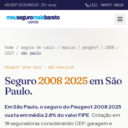
SUSEP 202068020 · 20+ anos
(11) 98957-8818
home
/
seguro de carro
/
marcas
/
peugeot
/
2008
/
2025
/
são paulo
PEUGEOT
2008
2025
·
SÃO PAULO
/
SP
Seguro
2008
2025
em
São
Paulo
.
Em
São Paulo
, o seguro do
Peugeot
2008
2025
custa em média
2.8
% do valor FIPE
. Cotação em
18 seguradoras considerando CEP, garagem e