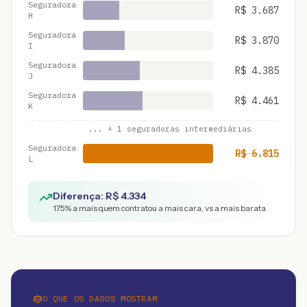
Seguradora
R$
3.687
H
Seguradora
R$
3.870
I
Seguradora
R$
4.385
J
Seguradora
R$
4.461
K
... +
1
seguradoras intermediárias
Seguradora
R$
6.815
L
Diferença: R$
4.334
175
% a mais quem contratou a mais cara, vs a mais barata
O QUE OS DADOS MOSTRAM