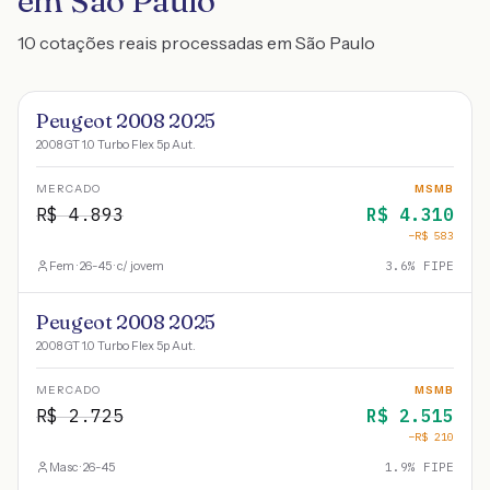
em São Paulo
10 cotações reais processadas em São Paulo
Peugeot 2008 2025
2008 GT 1.0 Turbo Flex 5p Aut.
MERCADO
MSMB
R$
4.893
R$
4.310
−R$
583
Fem · 26-45 · c/ jovem
3.6
% FIPE
Peugeot 2008 2025
2008 GT 1.0 Turbo Flex 5p Aut.
MERCADO
MSMB
R$
2.725
R$
2.515
−R$
210
Masc · 26-45
1.9
% FIPE