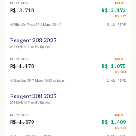
MERCADO
MSMB
R$
3.718
R$
3.172
−R$
547
Ribeirão Pires
/
SP
Masc · 26-45
5.1
% FIPE
Peugeot 208 2023
208 Style 1.0 Flex 6V 5p Mec.
MERCADO
MSMB
R$
1.178
R$
1.075
−R$
104
Brasília
/
DF
Masc · 18-25 · c/ jovem
1.6
% FIPE
Peugeot 208 2023
208 Style 1.0 Flex 6V 5p Mec.
MERCADO
MSMB
R$
1.579
R$
1.409
−R$
170