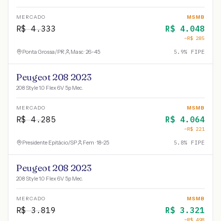
MERCADO
MSMB
R$
4.333
R$
4.048
−R$
285
Ponta Grossa
/
PR
Masc · 26-45
5.9
% FIPE
Peugeot 208 2023
208 Style 1.0 Flex 6V 5p Mec.
MERCADO
MSMB
R$
4.285
R$
4.064
−R$
221
Presidente Epitácio
/
SP
Fem · 18-25
5.8
% FIPE
Peugeot 208 2023
208 Style 1.0 Flex 6V 5p Mec.
MERCADO
MSMB
R$
3.819
R$
3.321
−R$
498