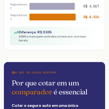
Seguradora
R$
4.867
I
Seguradora
R$
4.936
J
Diferença: R$
3.595
268
% a mais quem contratou a mais cara, vs a mais
barata
O QUE OS DADOS MOSTRAM
Por que cotar em um
comparador
é essencial
Cotar o seguro auto em uma única