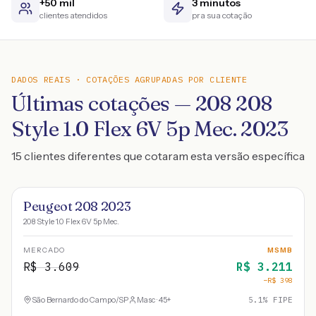
+50 mil
3 minutos
clientes atendidos
pra sua cotação
DADOS REAIS · COTAÇÕES AGRUPADAS POR CLIENTE
Últimas cotações — 208 208
Style 1.0 Flex 6V 5p Mec. 2023
15 clientes diferentes que cotaram esta versão específica
Peugeot 208 2023
208 Style 1.0 Flex 6V 5p Mec.
MERCADO
MSMB
R$
3.609
R$
3.211
−R$
398
São Bernardo do Campo
/
SP
Masc · 45+
5.1
% FIPE