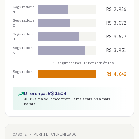
Seguradora
R$
2.936
H
Seguradora
R$
3.072
I
Seguradora
R$
3.627
J
Seguradora
R$
3.951
K
... +
1
seguradoras intermediárias
Seguradora
R$
4.642
L
Diferença: R$
3.504
308
% a mais quem contratou a mais cara, vs a mais
barata
CASO
2
· PERFIL ANONIMIZADO