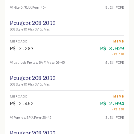
Niterói
/
RJ
Fem · 45+
5.2
% FIPE
Peugeot 208 2023
208 Style 1.0 Flex 6V 5p Mec.
MERCADO
MSMB
R$
3.207
R$
3.029
−R$
178
Lauro de Freitas
/
BA
Masc · 26-45
4.3
% FIPE
Peugeot 208 2023
208 Style 1.0 Flex 6V 5p Mec.
MERCADO
MSMB
R$
2.462
R$
2.094
−R$
368
Pereiras
/
SP
Fem · 26-45
3.3
% FIPE
Peugeot 208 2023