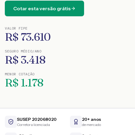
Cotar esta versão grátis
VALOR FIPE
R$
73.610
SEGURO MÉDIO/ANO
R$
3.418
MENOR COTAÇÃO
R$
1.178
SUSEP 202068020
20+ anos
Corretora licenciada
de mercado