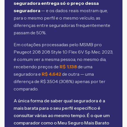
seguradora entrega só o preço dessa
seguradora
— e os dados reais mostram que,
para o mesmo perfil e o mesmo veículo, as
diferenças entre seguradoras frequentemente
passam de 50%.
Em cotações processadas pelo MSMB
pro
Peugeot 208 208 Style 1.0 Flex 6V 5p Mec. 2023
,
é comum ver a mesma pessoa, no mesmo dia,
recebendo preços de
R$
1.138
de uma
seguradora e
R$
4.642
de outra — uma
diferença de R$
3.504
(
308
%) apenas por ter
comparado.
A única forma de saber qual seguradora é a
mais barata para o seu perfil específico é
consultar várias ao mesmo tempo. É o que um
comparador como o Meu Seguro Mais Barato