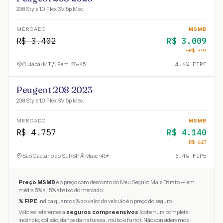
208 Style 1.0 Flex 6V 5p Mec.
MERCADO
MSMB
R$
3.402
R$
3.009
−R$
393
Cuiabá
/
MT
Fem · 26-45
4.6
% FIPE
Peugeot 208 2023
208 Style 1.0 Flex 6V 5p Mec.
MERCADO
MSMB
R$
4.757
R$
4.140
−R$
617
São Caetano do Sul
/
SP
Masc · 45+
6.4
% FIPE
Preço MSMB
é o preço com desconto do Meu Seguro Mais Barato — em
média 5% a 15% abaixo do mercado.
% FIPE
indica quantos % do valor do veículo é o preço do seguro.
Valores referentes a
seguros compreensivos
(cobertura completa:
incêndio, colisão, danos da natureza, roubo e furto). Não consideramos