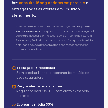
faz:
consulta 18 seguradoras em paralelo
e
entrega todas as ofertas em um único
atendimento.
Os valores mostrados referem-se a cotações de
seguros
compreensivos
, mas podem refletir pequenas variações de
cobertura acessória entre seguradoras — como assistência
24h, reposição de vidros, carro reserva e franquias. A análise
detalhada de cada proposta é feita por nossos corretores
durante o atendimento.
1 cotação, 18 respostas
Sem precisar ligar ou preencher formulário em
cada seguradora
Preços idênticos ao balcão
Regulados por SUSEP — sem custo extra pelo
corretor
Economia média 30%