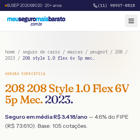
SUSEP 202068020 · 20+ anos
(11) 98957-8818
home
/
seguro de carro
/
marcas
/
peugeot
/
208
/
2023
/
208 style 1.0 flex 6v 5p mec.
VERSÃO ESPECÍFICA
208
208 Style 1.0 Flex 6V
5p Mec.
2023
.
Seguro em média R$
3.418
/ano
— 4.6% do FIPE
(R$ 73.610)
. Base:
105
cotações.