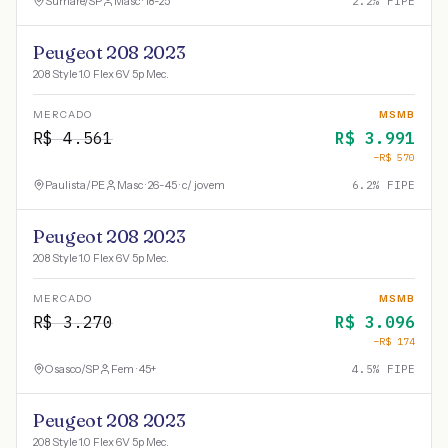
Sumaré
/
SP
Masc · 18-25
2.2
% FIPE
Peugeot 208 2023
208 Style 1.0 Flex 6V 5p Mec.
MERCADO
MSMB
R$
4.561
R$
3.991
−R$
570
Paulista
/
PE
Masc · 26-45 · c/ jovem
6.2
% FIPE
Peugeot 208 2023
208 Style 1.0 Flex 6V 5p Mec.
MERCADO
MSMB
R$
3.270
R$
3.096
−R$
174
Osasco
/
SP
Fem · 45+
4.5
% FIPE
Peugeot 208 2023
208 Style 1.0 Flex 6V 5p Mec.