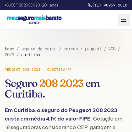
SUSEP 202068020 · 20+ anos
(11) 98957-8818
home
/
seguro de carro
/
marcas
/
peugeot
/
208
/
2023
/
curitiba
PEUGEOT
208
2023
·
CURITIBA
/
PR
Seguro
208
2023
em
Curitiba
.
Em
Curitiba
, o seguro do
Peugeot
208
2023
custa em média
4.1
% do valor FIPE
. Cotação em
18 seguradoras considerando CEP, garagem e