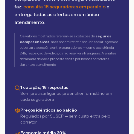
faz:
consulta 18 seguradoras em paralelo
e
entrega todas as ofertas em um único
atendimento.
Os valores mostrados referem-se a cotações de
seguros
compreensivos
, mas podem refletir pequenas variações de
cobertura acessória entre seguradoras — como assistência
24h, reposição de vidros, carro reserva e franquias. A análise
detalhada de cada proposta é feita por nossos corretores
durante o atendimento.
1 cotação, 18 respostas
Sem precisar ligar ou preencher formulário em
cada seguradora
Preços idênticos ao balcão
Regulados por SUSEP — sem custo extra pelo
corretor
Economia média 30%