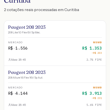
Curitiba
2 cotações reais processadas em Curitiba
Peugeot 208 2023
208 Like 1.0 Flex 6V 5p Mec.
MERCADO
MSMB
R$
1.556
R$
1.353
−R$
203
Masc · 26-45
2.7
% FIPE
Peugeot 208 2023
208 Allure 1.6 Flex 16V 5p Aut.
MERCADO
MSMB
R$
4.144
R$
3.913
−R$
231
Masc · 26-45
5.6
% FIPE