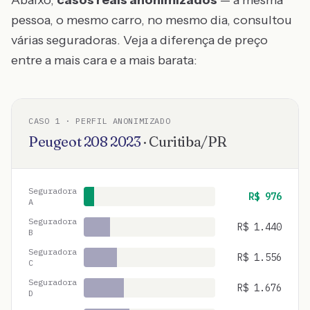
Abaixo,
casos reais anonimizados
— a mesma
pessoa, o mesmo carro, no mesmo dia, consultou
várias seguradoras. Veja a diferença de preço
entre a mais cara e a mais barata:
CASO
1
· PERFIL ANONIMIZADO
Peugeot
208
2023
·
Curitiba
/
PR
Seguradora
R$
976
A
Seguradora
R$
1.440
B
Seguradora
R$
1.556
C
Seguradora
R$
1.676
D