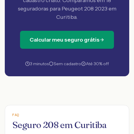
cadastro chato. Comparamos em 18
seguradoras
para Peugeot 208 2023 em
Curitiba
.
Calcular meu seguro grátis
3 minutos
Sem cadastro
Até 30% off
FAQ
Seguro 208 em Curitiba