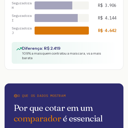
Seguradora
R$
3.906
H
Seguradora
R$
4.144
I
Seguradora
R$
4.642
J
Diferença: R$
2.419
109
% a mais quem contratou a mais cara, vs a mais
barata
O QUE OS DADOS MOSTRAM
Por que cotar em um
comparador
é essencial