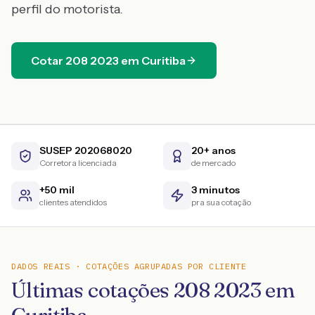
perfil do motorista.
Cotar
208
2023
em
Curitiba
SUSEP 202068020
20+ anos
Corretora licenciada
de mercado
+50 mil
3 minutos
clientes atendidos
pra sua cotação
DADOS REAIS · COTAÇÕES AGRUPADAS POR CLIENTE
Últimas cotações 208 2023 em