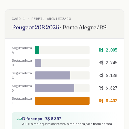
CASO
1
· PERFIL ANONIMIZADO
Peugeot
208
2026
·
Porto Alegre
/
RS
Seguradora
R$
2.005
A
Seguradora
R$
2.745
B
Seguradora
R$
6.138
C
Seguradora
R$
6.627
D
Seguradora
R$
8.402
E
Diferença: R$
6.397
319
% a mais quem contratou a mais cara, vs a mais barata