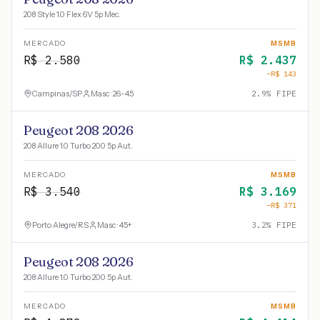
208 Style 1.0 Flex 6V 5p Mec.
MERCADO
MSMB
R$
2.580
R$
2.437
−R$
143
Campinas
/
SP
Masc · 26-45
2.9
% FIPE
Peugeot 208 2026
208 Allure 1.0 Turbo 200 5p Aut.
MERCADO
MSMB
R$
3.540
R$
3.169
−R$
371
Porto Alegre
/
RS
Masc · 45+
3.2
% FIPE
Peugeot 208 2026
208 Allure 1.0 Turbo 200 5p Aut.
MERCADO
MSMB