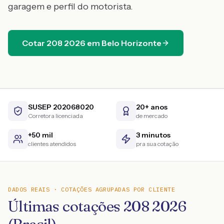
garagem e perfil do motorista.
Cotar
208
2026
em
Belo Horizonte
SUSEP 202068020
20+ anos
Corretora licenciada
de mercado
+50 mil
3 minutos
clientes atendidos
pra sua cotação
DADOS REAIS · COTAÇÕES AGRUPADAS POR CLIENTE
Últimas cotações 208 2026