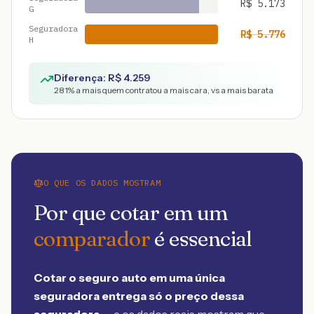
R$
5.173
G
Seguradora
R$
5.776
H
Diferença: R$
4.259
281
% a mais quem contratou a mais cara, vs a mais barata
O QUE OS DADOS MOSTRAM
Por que cotar em um
comparador
é essencial
Cotar o seguro auto em uma única
seguradora entrega só o preço dessa