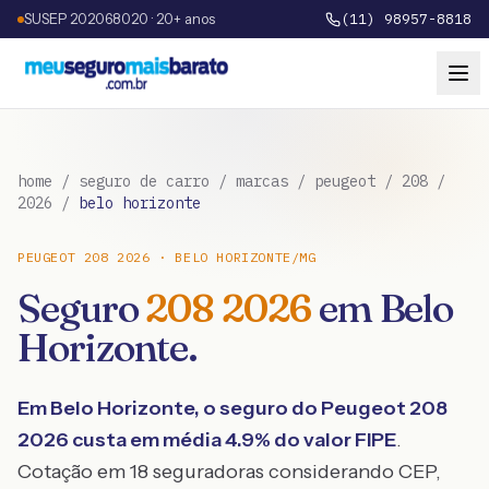
SUSEP 202068020 · 20+ anos
(11) 98957-8818
home
/
seguro de carro
/
marcas
/
peugeot
/
208
/
2026
/
belo horizonte
PEUGEOT
208
2026
·
BELO HORIZONTE
/
MG
Seguro
208
2026
em
Belo
Horizonte
.
Em
Belo Horizonte
, o seguro do
Peugeot
208
2026
custa em média
4.9
% do valor FIPE
.
Cotação em 18 seguradoras considerando CEP,