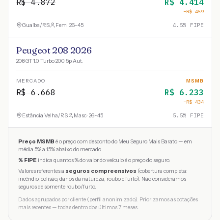
R$
4.872
R$
4.414
−R$
459
Guaíba
/
RS
Fem · 26-45
4.5
% FIPE
Peugeot 208 2026
208 GT 1.0 Turbo 200 5p Aut.
MERCADO
MSMB
R$
6.668
R$
6.233
−R$
434
Estância Velha
/
RS
Masc · 26-45
5.5
% FIPE
Preço MSMB
é o preço com desconto do Meu Seguro Mais Barato — em
média 5% a 15% abaixo do mercado.
% FIPE
indica quantos % do valor do veículo é o preço do seguro.
Valores referentes a
seguros compreensivos
(cobertura completa:
incêndio, colisão, danos da natureza, roubo e furto). Não consideramos
seguros de somente roubo/furto.
Dados agrupados por cliente (perfil anonimizado). Priorizamos as cotações
mais recentes — todas dentro dos últimos 7 meses.