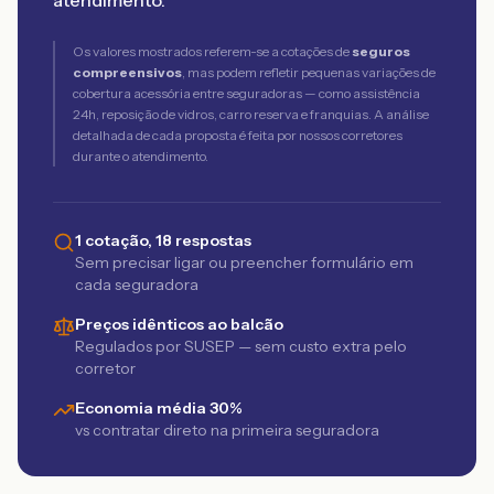
atendimento.
Os valores mostrados referem-se a cotações de
seguros
compreensivos
, mas podem refletir pequenas variações de
cobertura acessória entre seguradoras — como assistência
24h, reposição de vidros, carro reserva e franquias. A análise
detalhada de cada proposta é feita por nossos corretores
durante o atendimento.
1 cotação, 18 respostas
Sem precisar ligar ou preencher formulário em
cada seguradora
Preços idênticos ao balcão
Regulados por SUSEP — sem custo extra pelo
corretor
Economia média 30%
vs contratar direto na primeira seguradora