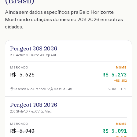
(Brasil)
Ainda sem dados específicos pra Belo Horizonte.
Mostrando cotações do mesmo 208 2026 em outras
cidades.
Peugeot 208 2026
208 Active 1.0 Turbo 200 5p Aut.
MERCADO
MSMB
R$
5.625
R$
5.273
−R$
352
Fazenda Rio Grande
/
PR
Masc · 26-45
5.8
% FIPE
Peugeot 208 2026
208 Style 1.0 Flex 6V 5p Mec.
MERCADO
MSMB
R$
5.940
R$
5.091
−R$
849